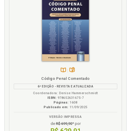
Disponível
páginas
Código Penal Comentado
na
6ª EDIÇÃO - REVISTA E ATUALIZADA
B.V.
Coordenadora: Denise Hammerschmidt
ISBN:
978652631675-7
Páginas:
1608
Publicado em:
11/09/2025
VERSÃO IMPRESSA
de
R$ 699,90
* por