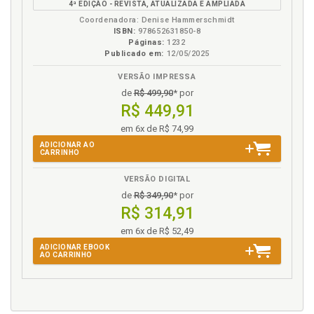
4ª EDIÇÃO - REVISTA, ATUALIZADA E AMPLIADA
eBook
B.V.
Coordenadora: Denise Hammerschmidt
ISBN:
978652631850-8
Páginas:
1232
Publicado em:
12/05/2025
VERSÃO IMPRESSA
de
R$ 499,90
* por
R$ 449,91
em 6x de R$ 74,99
ADICIONAR AO
CARRINHO
VERSÃO DIGITAL
de
R$ 349,90
* por
R$ 314,91
em 6x de R$ 52,49
ADICIONAR EBOOK
AO CARRINHO