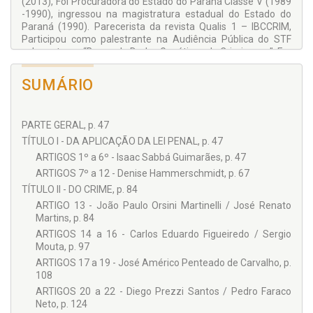
(2013), Foi Procuradora do Estado do Paraná Classe V (1989
profissões jurídicas e profissionais da área da Segurança
-1990), ingressou na magistratura estadual do Estado do
Pública, este livro passa a ser de consulta obrigatória.
Paraná (1990). Parecerista da revista Qualis 1 – IBCCRIM,
Last but not least, registro e adiro à justa homenagem ao
Participou como palestrante na Audiência Pública do STF
Professor René Ariel Dotti, exemplo de profissional e ser
sobre o tema “Banco de Dados Genéticos de Criminosos”. Ex-
humano.
membra do Conselho Penitenciário do Paraná (COPEN)
(2012- 2013) e do Fundo Penitenciário do Estado do Paraná
Vladimir Passos de Freitas
SUMÁRIO
(FUPEN) (2012-2013). Professora Visitante do Programa de
Professor doutor de Direito Ambiental e de Direito
Mestrado e Doutorado da Universidade Norte Pioneiro
Constitucional à Segurança Pública do Programa de Pós-
(UENP). Membra fundadora do Instituto Paranaense de
graduação (mestrado-doutorado) da PUCPR. Desembargador
PARTE GERAL, p. 47
Direito Processual (IPDP). Diretora de Penal Internacional da
Federal aposentado, ex-presidente do Tribunal Regional Federal
União Ibero-americano de Juízes (UIJ). Conselheira da
TÍTULO I - DA APLICAÇÃO DA LEI PENAL, p. 47
da 4ª. Região. Ex-Secretário Nacional de Justiça do Ministério
Editora Juruá. Mediadora do Congresso Internacional
da Justiça e Segurança Pública e Promotor de Justiça nos
ARTIGOS 1º a 6º - Isaac Sabbá Guimarães, p. 47
CONSINTER. Autora de diversos livros e artigos. Juíza
Estados do Paraná e São Paulo.
ARTIGOS 7º a 12 - Denise Hammerschmidt, p. 67
formadora pela ENFAM (2023) e tutora pela EJUD - PR
TÍTULO II - DO CRIME, p. 84
(2023). Avaliadora da revista jurídica do TJ-DF. Atualmente é
Desembargadora Substituta do Tribunal de Justiça do
ARTIGO 13 - João Paulo Orsini Martinelli / José Renato
Estado do Paraná. ORCID:
https://orcid.org/0000-0002-1900-
Martins, p. 84
1666
.
ARTIGOS 14 a 16 - Carlos Eduardo Figueiredo / Sergio
Mouta, p. 97
COLABORADORES:
ARTIGOS 17 a 19 - José Américo Penteado de Carvalho, p.
Adilor Danieli
108
Adriana Passos Ferreira
ARTIGOS 20 a 22 - Diego Prezzi Santos / Pedro Faraco
Neto, p. 124
Adriano Menechini