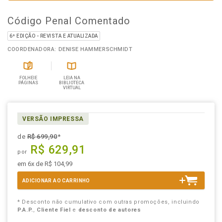
Código Penal Comentado
6ª EDIÇÃO - REVISTA E ATUALIZADA
COORDENADORA: DENISE HAMMERSCHMIDT
FOLHEIE
LEIA NA
PÁGINAS
BIBLIOTECA
VIRTUAL
VERSÃO IMPRESSA
de
R$ 699,90
*
R$ 629,91
por
em 6x de R$ 104,99
ADICIONAR AO CARRINHO
* Desconto não cumulativo com outras promoções, incluindo
P.A.P.
,
Cliente Fiel
e
desconto de autores