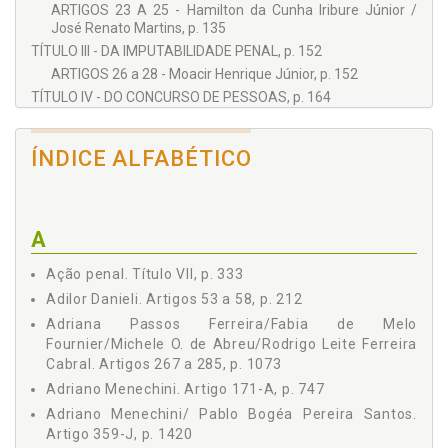
ARTIGOS 23 A 25 - Hamilton da Cunha Iribure Júnior /
Aicha de Andrade Quintero Eroud
José Renato Martins, p. 135
Alender Max de Souza Moraes
TÍTULO III - DA IMPUTABILIDADE PENAL, p. 152
Alexandre Barbosa Lemes
ARTIGOS 26 a 28 - Moacir Henrique Júnior, p. 152
TÍTULO IV - DO CONCURSO DE PESSOAS, p. 164
Alexandre Knopfholz
ARTIGOS 29 a 31 - Carla Liliane Waldow Esquivel / Cláudio
Alexandre Walmott Borges
Ribeiro Lopes, p. 164
ÍNDICE ALFABÉTICO
Aline Mara Lustoza Fedato
TÍTULO V - DAS PENAS, p. 172
CAPÍTULO I - DAS ESPÉCIES DE PENA, p. 172
Amalia Regina Donegá
ARTIGOS 32 a 42 - Mário Coimbra, p. 172
Amanda Macedo Ribeiro
ARTIGOS 43 a 48 - Luiz Fernando Kazmierczak, p. 190
A
Amanda Mendes Gimenes
ARTIGOS 49 a 52 - Adriano Menechini / Ricardo A.
Américo Ribeiro Magro
Andreucci, p. 205
Ação penal. Título VII, p. 333
CAPÍTULO II - DA COMINAÇÃO DAS PENAS, p. 212
Andrey Borges Batalha
Adilor Danieli. Artigos 53 a 58, p. 212
ARTIGOS 53 a 58 - Adilor Danieli, p. 212
Adriana Passos Ferreira/Fabia de Melo
Antonio Carlos Bellini Júnior
CAPÍTULO III - DA APLICAÇÃO DA PENA, p. 221
Fournier/Michele O. de Abreu/Rodrigo Leite Ferreira
Antônio Veloso Peleja Júnior
ARTIGOS 59 a 68 - Eliezer Gomes da Silva / Rauli Gross
Cabral. Artigos 267 a 285, p. 1073
Junior, p. 221
Candida Joelma Leopoldino
Adriano Menechini. Artigo 171-A, p. 747
ARTIGOS 69 a 76 - Cândido Bittencourt de Albuquerque /
Cândido Bittencourt de Albuquerque
Adriano Menechini/ Pablo Bogéa Pereira Santos.
Sérgio Rebouças, p. 263
Artigo 359-J, p. 1420
Carla Liliane Waldow Esquivel
CAPÍTULO IV - DA SUSPENSÃO CONDICIONAL DA PENA, p.