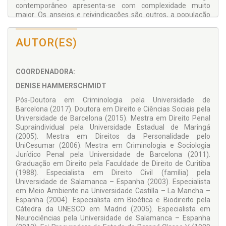
contemporâneo apresenta-se com complexidade muito
maior. Os anseios e reivindicações são outros, a população
aumentou e passou a viver nos grandes centros, a tecnologia
passou a fazer parte de nossas vidas, a mulher passou a
AUTOR(ES)
ocupar espaços profissionais, a família, costumes, conceitos
sofreram mudanças. (...)
Pois bem, neste contexto histórico, pleno o Código de
COORDENADORA:
dispositivos penais novos e adequados aos tempos atuais,
dificilmente se encontrará alguém habilitado a comentá-lo
DENISE HAMMERSCHMIDT
sozinho, seja pelas dificuldades de conhecer temas tão
Pós-Doutora em Criminologia pela Universidade de
distintos, (...) seja pela simples falta de tempo que atormenta
Barcelona (2017). Doutora em Direito e Ciências Sociais pela
os habitantes deste século, tempo este que não se tornou
Universidade de Barcelona (2015). Mestra em Direito Penal
maior com o isolamento forçado pela COVID-19. Ademais,
Supraindividual pela Universidade Estadual de Maringá
agora os tipos penais são em maior número e mais
(2005). Mestra em Direitos da Personalidade pelo
complexos.
UniCesumar (2006). Mestra em Criminologia e Sociologia
Fiel a esta nova realidade, a organizadora da obra dividiu-a
Jurídico Penal pela Universidade de Barcelona (2011).
entre um número maior de pessoas, valendo-se da
Graduação em Direito pela Faculdade de Direito de Curitiba
experiência acadêmica ou profissional de cada um ao fazer a
(1988). Especialista em Direito Civil (família) pela
sua parte. (...)
Universidade de Salamanca – Espanha (2003). Especialista
em Meio Ambiente na Universidade Castilla – La Mancha –
Em última análise, o presente estudo é um regalo a todos
Espanha (2004). Especialista em Bioética e Biodireito pela
que se interessam pela matéria. Participar, prefaciando-o, é,
Cátedra da UNESCO em Madrid (2005). Especialista em
para mim, uma pequena forma de contribuição que muito
Neurociências pela Universidade de Salamanca – Espanha
me encanta. Aos professores, estudantes, atores das