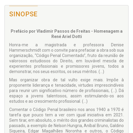
SINOPSE
Prefácio por Vladimir Passos de Freitas - Homenagem a
René Ariel Dotti
Honra-me a magistrada e professora Denise
Hammerschmidt com o convite para prefaciar a obra sob sua
organização, “Código Penal Comentado”, fruto da reunião de
valorosos estudiosos do Direito, em louvável mescla de
experientes profissionais e promissores jovens, todos a
demonstrar, nos seus escritos, os seus méritos. (...)
Mas organizar obra de tal vulto exige mais. Impõe à
proponente liderança e tenacidade, virtudes imprescindíveis
para reunir um significativo número de profissionais, (...). Dá
espaço a jovens talentosos, assim estimulando-os aos
estudos e ao crescimento profissional. (...)
Comentar o Código Penal brasileiro nos anos 1940 a 1970 é
tarefa que pouco tem a ver com igual iniciativa em 2021.
Sem tirar, em absoluto, o mérito dos grandes criminalistas do
passado, a exemplo de Nelson Hungria, Aníbal Bruno, Galdino
Siqueira, Edgar Magalhães Noronha e outros, o Código