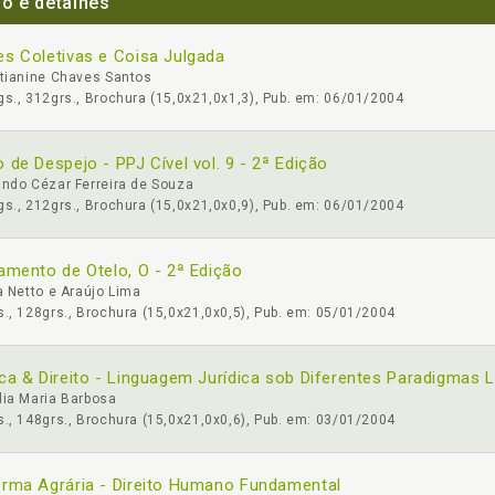
lo e detalhes
s Coletivas e Coisa Julgada
stianine Chaves Santos
s., 312grs., Brochura (15,0x21,0x1,3), Pub. em: 06/01/2004
 de Despejo - PPJ Cível vol. 9 - 2ª Edição
ndo Cézar Ferreira de Souza
s., 212grs., Brochura (15,0x21,0x0,9), Pub. em: 06/01/2004
amento de Otelo, O - 2ª Edição
a Netto e Araújo Lima
., 128grs., Brochura (15,0x21,0x0,5), Pub. em: 05/01/2004
ca & Direito - Linguagem Jurídica sob Diferentes Paradigmas 
dia Maria Barbosa
., 148grs., Brochura (15,0x21,0x0,6), Pub. em: 03/01/2004
rma Agrária - Direito Humano Fundamental