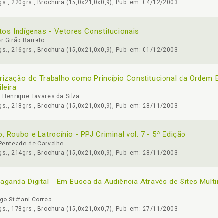
s., 220grs., Brochura (15,0x21,0x0,9), Pub. em: 04/12/2003
itos Indígenas - Vetores Constitucionais
r Girão Barreto
s., 216grs., Brochura (15,0x21,0x0,9), Pub. em: 01/12/2003
rização do Trabalho como Princípio Constitucional da Ordem
ileira
 Henrique Tavares da Silva
s., 218grs., Brochura (15,0x21,0x0,9), Pub. em: 28/11/2003
o, Roubo e Latrocínio - PPJ Criminal vol. 7 - 5ª Edição
 Penteado de Carvalho
s., 214grs., Brochura (15,0x21,0x0,9), Pub. em: 28/11/2003
aganda Digital - Em Busca da Audiência Através de Sites Multi
go Stéfani Correa
s., 178grs., Brochura (15,0x21,0x0,7), Pub. em: 27/11/2003