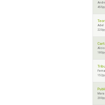
Andr
455pg
Teor
Adel 
220pg
Cart
Alcio
180pg
Trib
Fern
152pg
Publ
Mara 
200pg