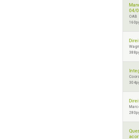
Manu
04/
OAB
160pg
Dire
Wagn
388pg
Inte
Coord
304pg
Dire
Marc
280pg
Ques
aco