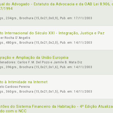
al do Advogado - Estatuto da Advocacia e da OAB Lei 8.906, 
07/1994
s., 234grs., Brochura (15,0x21,0x0,9), Pub. em: 17/11/2003
ito Internacional do Século XXI - Integração, Justiça e Paz
er Rocha D´Angelis
s., 480grs., Brochura (15,0x21,0x2,0), Pub. em: 14/11/2003
gração e Ampliação da União Européia
enadores: Carlos F. M. Del Pozo e Jamile B. Mata Diz
s., 396grs., Brochura (15,0x21,0x1,6), Pub. em: 14/11/2003
ito à Intimidade na Internet
elo Cardoso Pereira
s., 360grs., Brochura (15,0x21,0x1,5), Pub. em: 14/11/2003
tões do Sistema Financeiro da Habitação - 4ª Edição Atualiz
rdo com o NCC