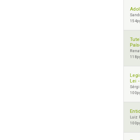
Adol
Sandr
154pg
Tute
País
Rena
118pg
Legi
Lei 
Sérg
100pg
Enti
Luiz 
100pg