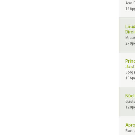
Ana P
166pg
Laud
Dire
Mica
270pg
Prin
Just
Jorge
196pg
Núcl
Gust
120pg
Apro
Rome