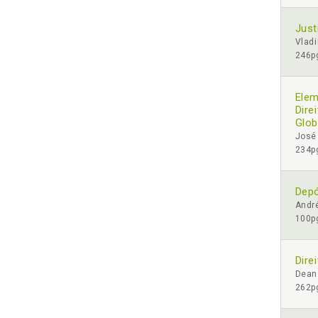
Just
Vladi
246pg
Elem
Dire
Glob
José 
234pg
Depó
André
100pg
Dire
Dean
262pg