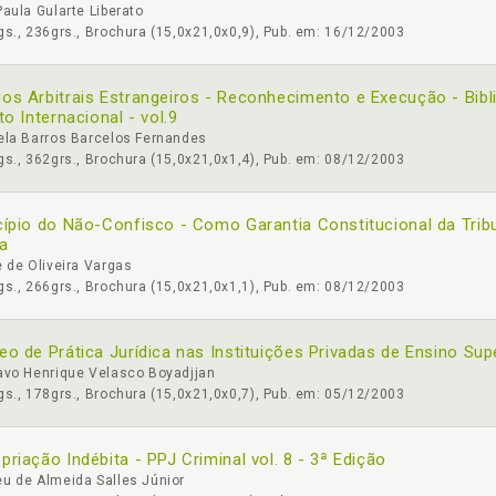
aula Gularte Liberato
s., 236grs., Brochura (15,0x21,0x0,9), Pub. em: 16/12/2003
os Arbitrais Estrangeiros - Reconhecimento e Execução - Bibl
ito Internacional - vol.9
ela Barros Barcelos Fernandes
s., 362grs., Brochura (15,0x21,0x1,4), Pub. em: 08/12/2003
cípio do Não-Confisco - Como Garantia Constitucional da Trib
a
 de Oliveira Vargas
s., 266grs., Brochura (15,0x21,0x1,1), Pub. em: 08/12/2003
eo de Prática Jurídica nas Instituições Privadas de Ensino Sup
avo Henrique Velasco Boyadjjan
s., 178grs., Brochura (15,0x21,0x0,7), Pub. em: 05/12/2003
priação Indébita - PPJ Criminal vol. 8 - 3ª Edição
u de Almeida Salles Júnior