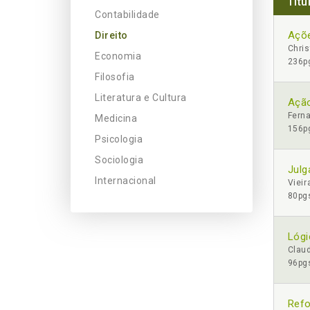
Títu
Contabilidade
Açõe
Direito
Chri
Economia
236pg
Filosofia
Literatura e Cultura
Ação
Ferna
Medicina
156pg
Psicologia
Sociologia
Julg
Internacional
Vieir
80pgs
Lógi
Clau
96pgs
Refo