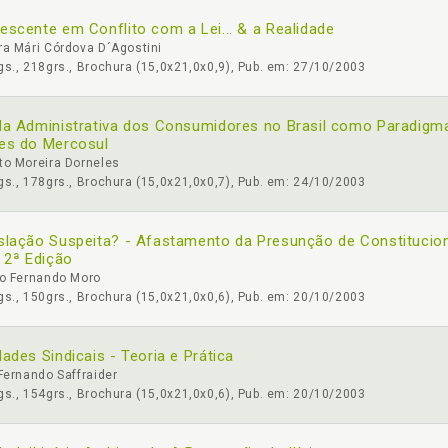
escente em Conflito com a Lei... & a Realidade
a Mári Córdova D´Agostini
s., 218grs., Brochura (15,0x21,0x0,9), Pub. em: 27/10/2003
la Administrativa dos Consumidores no Brasil como Paradigm
es do Mercosul
to Moreira Dorneles
s., 178grs., Brochura (15,0x21,0x0,7), Pub. em: 24/10/2003
slação Suspeita? - Afastamento da Presunção de Constitucion
- 2ª Edição
io Fernando Moro
s., 150grs., Brochura (15,0x21,0x0,6), Pub. em: 20/10/2003
dades Sindicais - Teoria e Prática
Fernando Saffraider
s., 154grs., Brochura (15,0x21,0x0,6), Pub. em: 20/10/2003