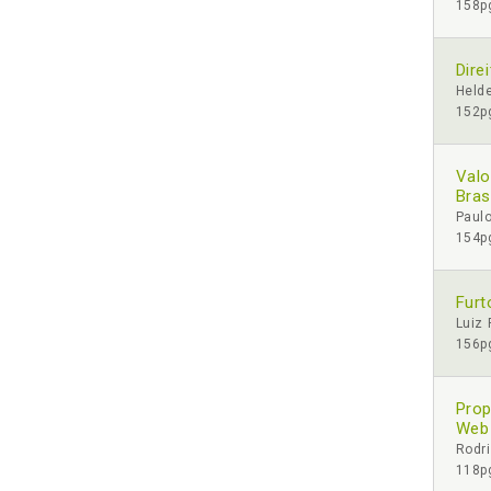
158pg
Dire
Helde
152pg
Valo
Bras
Paulo
154pg
Furt
Luiz
156pg
Prop
Web
Rodri
118pg