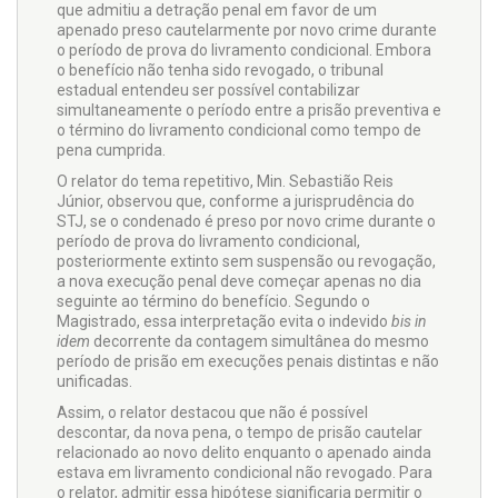
que admitiu a detração penal em favor de um
apenado preso cautelarmente por novo crime durante
o período de prova do livramento condicional. Embora
o benefício não tenha sido revogado, o tribunal
estadual entendeu ser possível contabilizar
simultaneamente o período entre a prisão preventiva e
o término do livramento condicional como tempo de
pena cumprida.
O relator do tema repetitivo, Min. Sebastião Reis
Júnior, observou que, conforme a jurisprudência do
STJ, se o condenado é preso por novo crime durante o
período de prova do livramento condicional,
posteriormente extinto sem suspensão ou revogação,
a nova execução penal deve começar apenas no dia
seguinte ao término do benefício. Segundo o
Magistrado, essa interpretação evita o indevido
bis in
idem
decorrente da contagem simultânea do mesmo
período de prisão em execuções penais distintas e não
unificadas.
Assim, o relator destacou que não é possível
descontar, da nova pena, o tempo de prisão cautelar
relacionado ao novo delito enquanto o apenado ainda
estava em livramento condicional não revogado. Para
o relator, admitir essa hipótese significaria permitir o