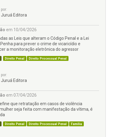
por:
Juruá Editora
ção
em 10/04/2026
das as Leis que alteram o Código Penal e a Lei
Penha para prever o crime de vicaricídio e
cer a monitoração eletrônica do agressor
Direito Penal
Direito Processual Penal
por:
Juruá Editora
ção
em 07/04/2026
define que retratação em casos de violência
 mulher seja feita com manifestação da vítima, é
ada
Direito Penal
Direito Processual Penal
Família