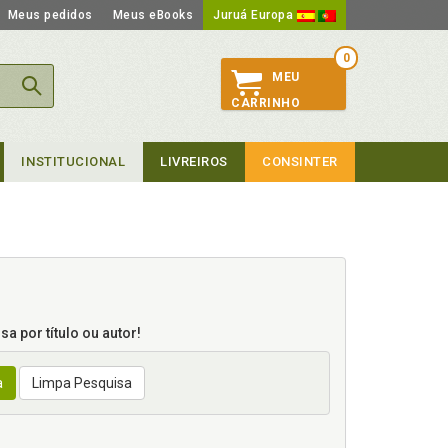
Meus pedidos
Meus eBooks
Juruá Europa
0
MEU
CARRINHO
INSTITUCIONAL
LIVREIROS
CONSINTER
a por título ou autor!
a