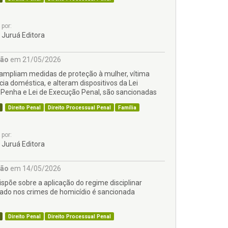
por:
Juruá Editora
ção
em 21/05/2026
 ampliam medidas de proteção à mulher, vítima
cia doméstica, e alteram dispositivos da Lei
 Penha e Lei de Execução Penal, são sancionadas
Direito Penal
Direito Processual Penal
Família
por:
Juruá Editora
ção
em 14/05/2026
ispõe sobre a aplicação do regime disciplinar
iado nos crimes de homicídio é sancionada
Direito Penal
Direito Processual Penal