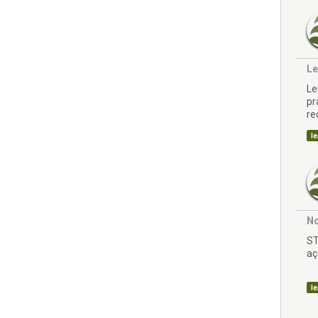
Le
Le
pr
re
sa
le
No
ST
aç
le