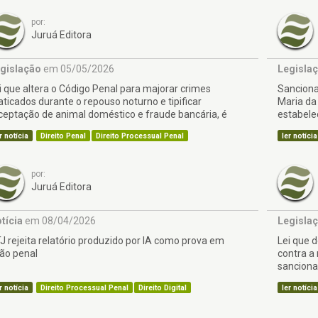
por:
Juruá Editora
gislação
em 05/05/2026
Legisla
i que altera o Código Penal para majorar crimes
Sanciona
aticados durante o repouso noturno e tipificar
Maria da 
ceptação de animal doméstico e fraude bancária, é
estabele
ncionada
r notícia
Direito Penal
Direito Processual Penal
ler notícia
por:
Juruá Editora
tícia
em 08/04/2026
Legisla
J rejeita relatório produzido por IA como prova em
Lei que 
ão penal
contra a
sancion
r notícia
Direito Processual Penal
Direito Digital
ler notícia