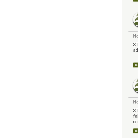
No
ST
ad
le
No
ST
fa
cr
le