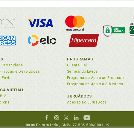
AS
PROGRAMAS
e Privacidade
Cliente Fiel
de Trocas e Devoluções
Semeando Livros
e Envio
Programa de Apoio ao Professor
Programa de Apoio à Biblioteca
ECA VIRTUAL
B.V.
JURUÁDOCS
ciona
Acesso ao JuruáDocs
Juruá Editora Ltda., CNPJ 77.535.508/0001-19
Juruá Informática Ltda., CNPJ 01.701.561/0001-80