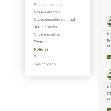
Publique conosco
Nossos autores
Nosso conselho editorial
Juruá eBooks
No
Onde encontrar
Bu
Eventos
il
Notícias
Podcasts
le
Fale conosco
No
ST
so
le