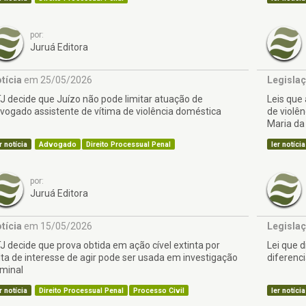
por:
Juruá Editora
tícia
em 25/05/2026
Legisla
J decide que Juízo não pode limitar atuação de
Leis que
vogado assistente de vítima de violência doméstica
de violên
Maria da
r notícia
Advogado
Direito Processual Penal
ler notícia
por:
Juruá Editora
tícia
em 15/05/2026
Legisla
J decide que prova obtida em ação cível extinta por
Lei que d
lta de interesse de agir pode ser usada em investigação
diferenc
iminal
r notícia
Direito Processual Penal
Processo Civil
ler notícia