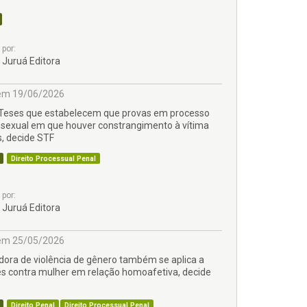
por:
Juruá Editora
m 19/06/2026
 Teses que estabelecem que provas em processo
 sexual em que houver constrangimento à vítima
s, decide STF
Direito Processual Penal
por:
Juruá Editora
m 25/05/2026
adora de violência de gênero também se aplica a
s contra mulher em relação homoafetiva, decide
Direito Penal
Direito Processual Penal