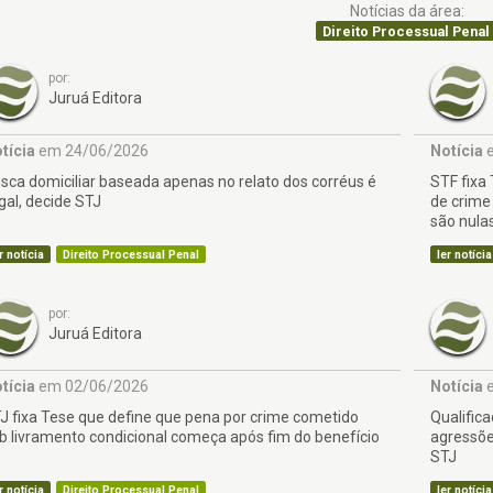
Notícias da área:
Direito Processual Penal
por:
Juruá Editora
tícia
em 24/06/2026
Notícia
e
sca domiciliar baseada apenas no relato dos corréus é
STF fixa
egal, decide STJ
de crime
são nula
r notícia
Direito Processual Penal
ler notícia
por:
Juruá Editora
tícia
em 02/06/2026
Notícia
e
J fixa Tese que define que pena por crime cometido
Qualific
b livramento condicional começa após fim do benefício
agressõe
STJ
r notícia
Direito Processual Penal
ler notícia