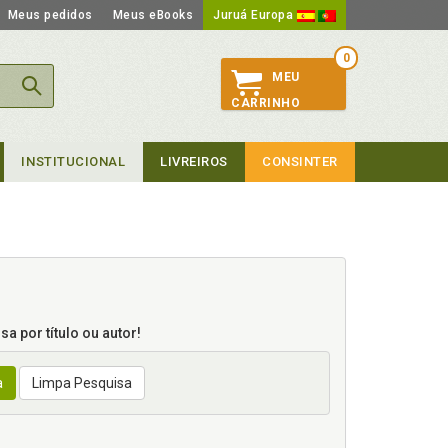
Meus pedidos
Meus eBooks
Juruá Europa
0
MEU
CARRINHO
INSTITUCIONAL
LIVREIROS
CONSINTER
a por título ou autor!
a