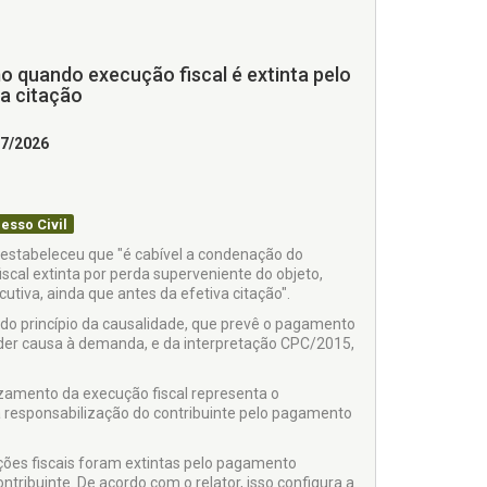
o quando execução fiscal é extinta pelo
a citação
07/2026
esso Civil
, estabeleceu que "é cabível a condenação do
cal extinta por perda superveniente do objeto,
utiva, ainda que antes da efetiva citação".
o do princípio da causalidade, que prevê o pagamento
der causa à demanda, e da interpretação CPC/2015,
uizamento da execução fiscal representa o
 a responsabilização do contribuinte pelo pagamento
uções fiscais foram extintas pelo pagamento
ntribuinte. De acordo com o relator, isso configura a