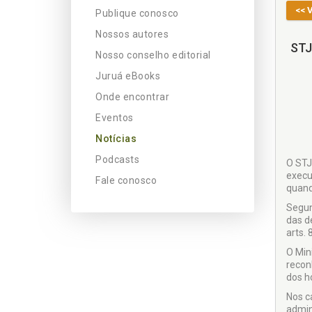
<< 
Publique conosco
Nossos autores
STJ
Nosso conselho editorial
Juruá eBooks
Onde encontrar
Eventos
Notícias
Podcasts
O STJ
execu
Fale conosco
quand
Segun
das d
arts. 
O Min
recon
dos h
Nos c
admini