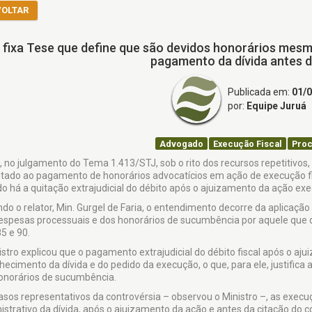
VOLTAR
 fixa Tese que define que são devidos honorários mesm
pagamento da dívida antes d
Publicada em:
01/
por:
Equipe Juruá
Advogado
Execução Fiscal
Proc
, no​ julgamento do Tema 1.413/STJ, sob o rito dos recursos repetitivos
tado ao pagamento de honorários advocatícios em ação de execução fis
o há a quitação extrajudicial do débito após o ajuizamento da ação exec
do o relator, Min. Gurgel de Faria, o entendimento decorre da aplicaçã
espesas processuais e dos honorários de sucumbência por aquele que 
85 e 90.
istro explicou que o pagamento extrajudicial do débito fiscal após o aj
hecimento da dívida e do pedido da execução, o que, para ele, justifica
onorários de sucumbência.
asos representativos da controvérsia – observou o Ministro –, as exec
strativo da dívida, após o ajuizamento da ação e antes da citação do co