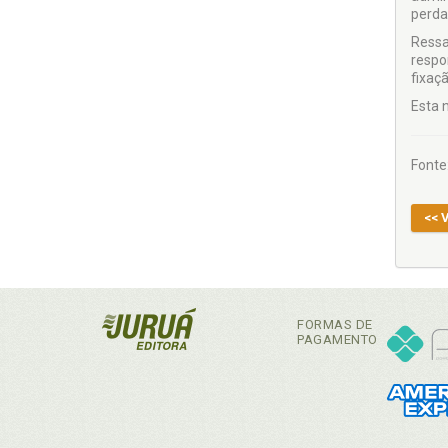
perda
Ressal
respo
fixaç
Esta 
Fonte
<< 
FORMAS DE
PAGAMENTO