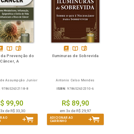
isponível
Disponível
páginas
disponível
Disponível
páginas
 da Prevenção do
Iluminuras de Sobrevida
em
na
em
na
Câncer, A
Book
B.V.
eBook
B.V.
a de Assumpção Junior
Antonio Celso Mendes
:
978652632118-8
ISBN:
978652632310-6
$ 99,90
R$ 89,90
3x de R$ 33,30
em 3x de R$ 29,97
R AO
ADICIONAR AO
O
CARRINHO