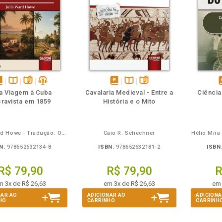
m
olheie
Também
Também
Folheie
sponível
Disponível
páginas
podcast
disponível
Disponível
páginas
d
 Viagem à Cuba
Cavalaria Medieval - Entre a
Ciência
m
na
em
na
ravista em 1859
História e o Mito
Book
B.V.
eBook
B.V.
e
Julia Ward Howe - Tradução: Osvaldo Ferreira de Carvalho
Caio R. Schechner
Hélio Mir
N:
978652632134-8
ISBN:
978652632181-2
ISBN
R$ 79,90
R$ 79,90
R
m 3x de R$ 26,63
em 3x de R$ 26,63
em 
NAR AO
ADICIONAR AO
ADICIONA
HO
CARRINHO
CARRINH