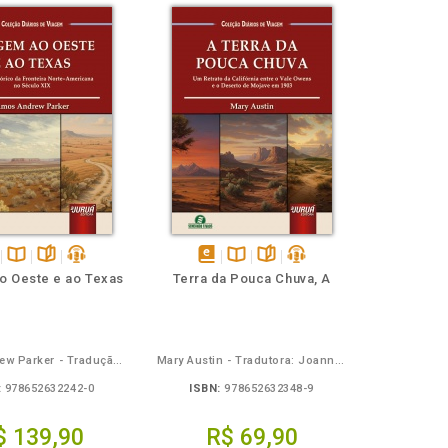
ponível
Disponível
páginas
podcast
disponível
Disponível
páginas
podcast
o Oeste e ao Texas
Terra da Pouca Chuva, A
na
em
na
ook
B.V.
eBook
B.V.
Amos Andrew Parker - Tradução: Osvaldo Ferreira de Carvalho
Mary Austin - Tradutora: Joanna Rossinski - Coordenadora/adaptadora: Giselle Zambiazzi
:
978652632242-0
ISBN:
978652632348-9
$ 139,90
R$ 69,90