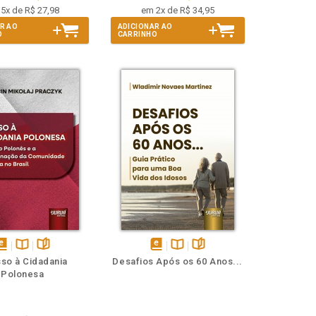
5x de R$ 27,98
em 2x de R$ 34,95
R AO
ADICIONAR AO
O
CARRINHO
isponível
Disponível
páginas
disponível
Disponível
páginas
so à Cidadania
Desafios Após os 60 Anos...
em
na
em
na
Polonesa
Book
B.V.
eBook
B.V.