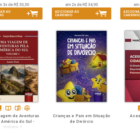
m 3x de R$ 33,30
em 2x de R$ 34,95
em 
NAR AO
ADICIONAR AO
ADICIONA
HO
CARRINHO
CARRINH
m
olheie
Também
Também
Folheie
sponível
Disponível
páginas
podcast
d
iagem de Aventuras
Crianças e Pais em Situação
Aces
m
na
 América do Sul -
de Divórcio
Book
B.V.
e
Volume 1