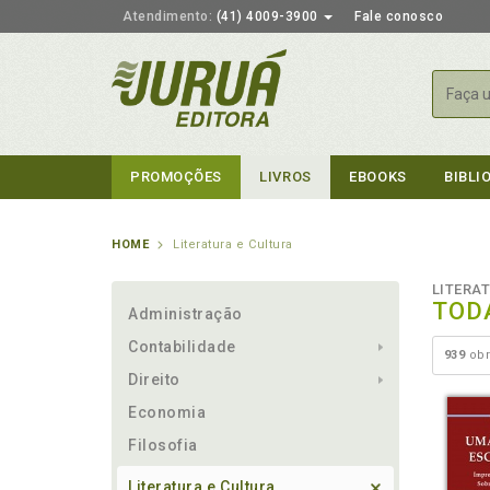
Atendimento:
(41) 4009-3900
Fale conosco
Busca
PROMOÇÕES
LIVROS
EBOOKS
BIBLI
HOME
Literatura e Cultura
LITERA
TOD
Administração
Contabilidade
939
obr
Direito
Economia
Filosofia
Literatura e Cultura