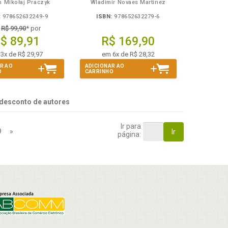
n Mikołaj Praczyk
Wladimir Novaes Martinez
:
978652632249-9
ISBN:
978652632279-6
e
R$ 99,90
* por
$ 89,91
R$ 169,90
3x de R$ 29,97
em 6x de R$ 28,32
R AO
ADICIONAR AO
O
CARRINHO
desconto de autores
Ir para
9
»
Ir
página: