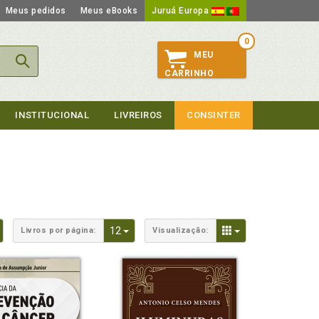
Meus pedidos
Meus eBooks
Juruá Europa
0
MEU
CARRINHO
INSTITUCIONAL
LIVREIROS
CONSINTER
Toggle Dropdown
Toggle Dropdown
Toggle Dropdown
12
Livros por página:
Visualização: