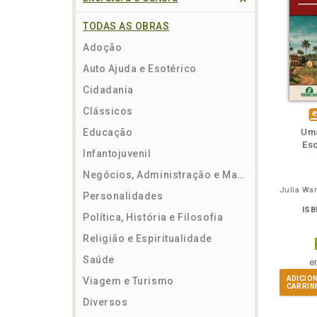
TODAS AS OBRAS
Adoção
Auto Ajuda e Esotérico
Cidadania
Clássicos
m
lheie
Ouça o
Também
Também
Folheie
Também
També
F
di
Educação
Uma
e
Esc
Infantojuvenil
e
Negócios, Administração e Marketing
Personalidades
ISB
Política, História e Filosofia
Religião e Espiritualidade
Saúde
e
ADICIO
Viagem e Turismo
CARRIN
Diversos