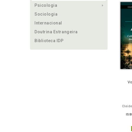
Psicologia
Sociologia
Internacional
Doutrina Estrangeira
Biblioteca IDP
ém
Folheie
Também
Também
Folheie
Ouça o
Também
Também
Folh
Vo
Cleid
ISB