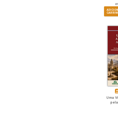
e
ADICIO
CARRIN
m
lheie
Ouça o
Também
També
F
di
Uma V
e
pela
e