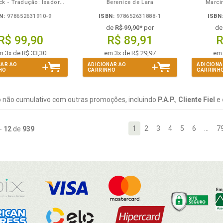
Annie Peck - Tradução: Isadora Boni - Coordenadora/Adaptadora: Giselle Zambiazzi
Berenice de Lara
Marci
N:
978652631910-9
ISBN:
978652631888-1
ISBN
de
R$ 99,90
* por
d
R$ 99,90
R$ 89,91
R
m 3x de R$ 33,30
em 3x de R$ 29,97
em 
NAR AO
ADICIONAR AO
ADICIONA
HO
CARRINHO
CARRINH
 não cumulativo com outras promoções, incluindo
P.A.P.
,
Cliente Fiel
e
1
2
3
4
5
6
…
7
-
12
de
939