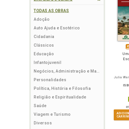
TODAS AS OBRAS
Adoção
Auto Ajuda e Esotérico
Cidadania
Clássicos
m
lheie
Ouça o
Também
Também
Folheie
Também
També
F
di
Educação
Uma
e
Esc
Infantojuvenil
e
Negócios, Administração e Marketing
Personalidades
ISB
Política, História e Filosofia
Religião e Espiritualidade
Saúde
e
ADICIO
Viagem e Turismo
CARRIN
Diversos