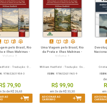
m
olheie
Também
Também
Folheie
sponível
Disponível
páginas
podcast
disponível
Disponível
páginas
podcast
d
gem pelo Brasil, Rio
Uma Viagem pelo Brasil, Rio
Devolu
m
na
em
na
ta e Ilhas Malvinas -
da Prata e Ilhas Malvinas -
Nacionai
Book
B.V.
eBook
B.V.
e
Volume 2
Volume 1
William Hadfield - Tradução: Osvaldo Ferreira de Carvalho
William Hadfield - Tradução: Osvaldo Ferreira de Carvalho
Cristi
N:
978652631954-3
ISBN:
978652631965-9
ISBN
d
R$ 79,90
R$ 99,90
R
m 3x de R$ 26,63
em 3x de R$ 33,30
em 
NAR AO
ADICIONAR AO
ADICIONA
HO
CARRINHO
CARRINH