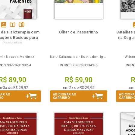
m
olheie
Também
Também
Folheie
disponível
Disponível
páginas
d
a de Fisioterapia com
Olhar de Passarinho
Batalhas 
em
na
ações Básicas para
na Segu
eBook
B.V.
e
Pacientes
mir Novaes Martínez
Nara Salamunes - Ilustrador: Igor Dranka
Wilso
N:
978652631902-4
ISBN:
978652632349-6
ISBN
R$ 89,90
R$ 59,90
R
m 3x de R$ 29,97
em 2x de R$ 29,95
em 
NAR AO
ADICIONAR AO
ADICIONA
HO
CARRINHO
CARRINH