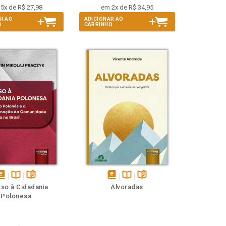
5x de R$ 27,98
em 2x de R$ 34,95
R AO
ADICIONAR AO
O
CARRINHO
isponível
Disponível
páginas
disponível
Disponível
páginas
so à Cidadania
Alvoradas
em
na
em
na
Polonesa
Book
B.V.
eBook
B.V.