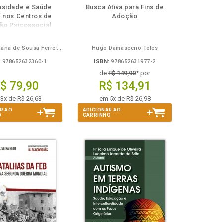
isponível
Disponível
páginas
disponível
Disponível
páginas
iosidade e Saúde
Busca Ativa para Fins de
em
na
em
na
l nos Centros de
Adoção
Book
B.V.
eBook
B.V.
ão Psicossocial
Flávia Germana de Sousa Ferreira, Marta Helena de Freitas, Alexander Hochdorn
Hugo Damasceno Teles
:
978652632360-1
ISBN:
978652631977-2
de
R$ 149,90
* por
$ 79,90
R$ 134,91
3x de R$ 26,63
em 5x de R$ 26,98
R AO
ADICIONAR AO
O
CARRINHO