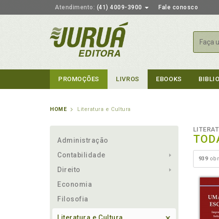
Atendimento:
(41) 4009-3900
Fale conosco
Busca
PROMOÇÕES
LIVROS
EBOOKS
BIBLI
HOME
Literatura e Cultura
LITERA
TOD
Administração
Contabilidade
939
obr
Direito
Economia
Filosofia
Literatura e Cultura