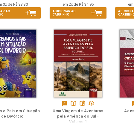
m 3x de R$ 33,30
em 2x de R$ 34,95
em 
NAR AO
ADICIONAR AO
ADICIONA
HO
CARRINHO
CARRINH
m
olheie
Também
Também
Folheie
disponível
Disponível
páginas
podcast
d
s e Pais em Situação
Uma Viagem de Aventuras
Aces
em
na
de Divórcio
pela América do Sul -
eBook
B.V.
e
Volume 1