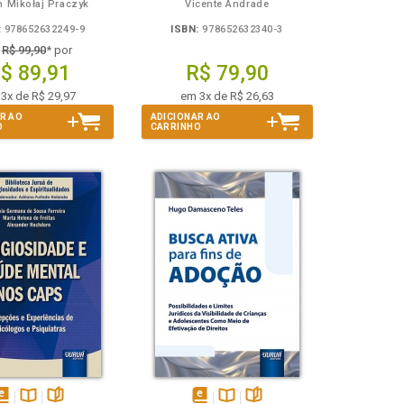
n Mikołaj Praczyk
Vicente Andrade
:
978652632249-9
ISBN:
978652632340-3
e
R$ 99,90
* por
$ 89,91
R$ 79,90
3x de R$ 29,97
em 3x de R$ 26,63
R AO
ADICIONAR AO
O
CARRINHO