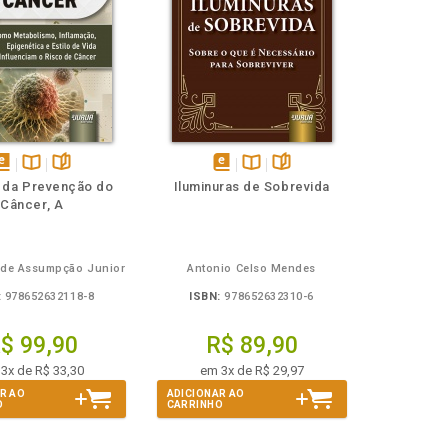
isponível
Disponível
páginas
disponível
Disponível
páginas
 da Prevenção do
Iluminuras de Sobrevida
em
na
em
na
Câncer, A
Book
B.V.
eBook
B.V.
a de Assumpção Junior
Antonio Celso Mendes
:
978652632118-8
ISBN:
978652632310-6
$ 99,90
R$ 89,90
3x de R$ 33,30
em 3x de R$ 29,97
R AO
ADICIONAR AO
O
CARRINHO