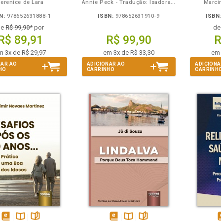
erenice de Lara
Annie Peck - Tradução: Isadora Boni - Coordenadora/Adaptadora: Giselle Zambiazzi
Marci
N:
978652631888-1
ISBN:
978652631910-9
ISBN
de
R$ 99,90
* por
d
R$ 89,91
R$ 99,90
R
m 3x de R$ 29,97
em 3x de R$ 33,30
em 
NAR AO
ADICIONAR AO
ADICIONA
HO
CARRINHO
CARRINH
m
olheie
Também
Também
Folheie