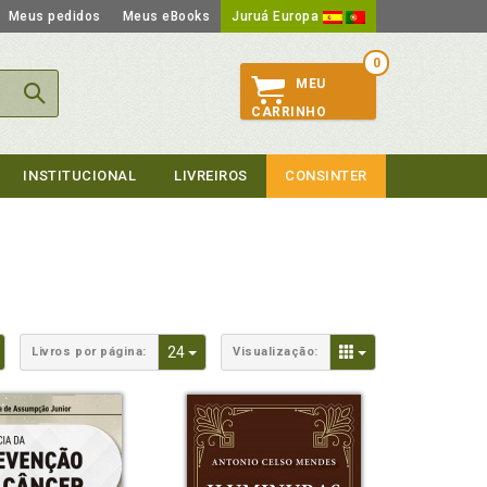
Meus pedidos
Meus eBooks
Juruá Europa
0
MEU
CARRINHO
INSTITUCIONAL
LIVREIROS
CONSINTER
Toggle Dropdown
Toggle Dropdown
Toggle Dropdown
24
Livros por página:
Visualização: