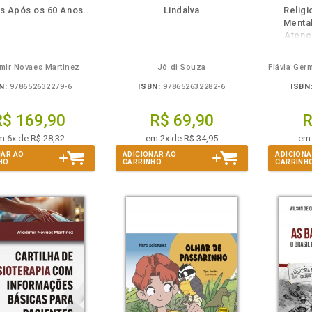
disponível
Disponível
páginas
disponível
Disponível
páginas
d
s Após os 60 Anos...
Lindalva
Relig
em
na
em
na
Menta
eBook
B.V.
eBook
B.V.
e
Atenç
mir Novaes Martinez
Jô di Souza
N:
978652632279-6
ISBN:
978652632282-6
ISBN
R$ 169,90
R$ 69,90
R
m 6x de R$ 28,32
em 2x de R$ 34,95
em 
NAR AO
ADICIONAR AO
ADICIONA
HO
CARRINHO
CARRINH