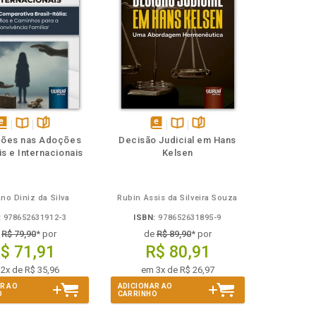
isponível
Disponível
páginas
disponível
Disponível
páginas
ções nas Adoções
Decisão Judicial em Hans
em
na
em
na
s e Internacionais
Kelsen
Book
B.V.
eBook
B.V.
ano Diniz da Silva
Rubin Assis da Silveira Souza
:
978652631912-3
ISBN:
978652631895-9
e
R$ 79,90
* por
de
R$ 89,90
* por
$ 71,91
R$ 80,91
2x de R$ 35,96
em 3x de R$ 26,97
R AO
ADICIONAR AO
O
CARRINHO