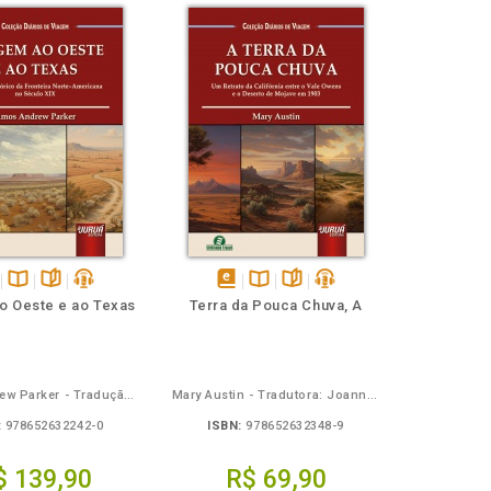
ponível
Disponível
páginas
podcast
disponível
Disponível
páginas
podcast
o Oeste e ao Texas
Terra da Pouca Chuva, A
na
em
na
ook
B.V.
eBook
B.V.
Amos Andrew Parker - Tradução: Osvaldo Ferreira de Carvalho
Mary Austin - Tradutora: Joanna Rossinski - Coordenadora/adaptadora: Giselle Zambiazzi
:
978652632242-0
ISBN:
978652632348-9
$ 139,90
R$ 69,90