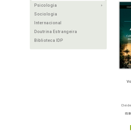
Psicologia
Sociologia
Internacional
Doutrina Estrangeira
Biblioteca IDP
ém
Folheie
Também
Também
Folheie
Ouça o
Também
Também
Folh
Vo
Cleid
ISB