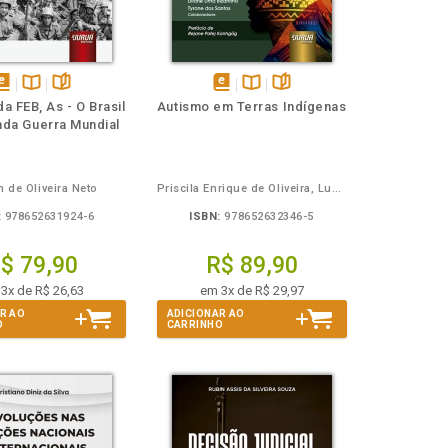
isponível
Disponível
páginas
disponível
Disponível
páginas
da FEB, As - O Brasil
Autismo em Terras Indígenas
em
na
em
na
nda Guerra Mundial
Book
B.V.
eBook
B.V.
n de Oliveira Neto
Priscila Enrique de Oliveira, Lucelmo Lacerda de Brito
:
978652631924-6
ISBN:
978652632346-5
$ 79,90
R$ 89,90
3x de R$ 26,63
em 3x de R$ 29,97
R AO
ADICIONAR AO
O
CARRINHO