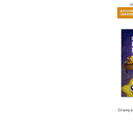
e
ADICIO
CARRIN
Também
Também
Folheie
Ouça o
Também
També
F
Criança