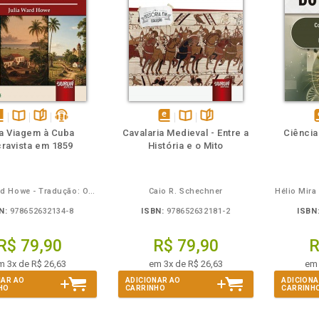
m
olheie
Também
Também
Folheie
sponível
Disponível
páginas
podcast
disponível
Disponível
páginas
d
 Viagem à Cuba
Cavalaria Medieval - Entre a
Ciência
m
na
em
na
ravista em 1859
História e o Mito
Book
B.V.
eBook
B.V.
e
Julia Ward Howe - Tradução: Osvaldo Ferreira de Carvalho
Caio R. Schechner
Hélio Mir
N:
978652632134-8
ISBN:
978652632181-2
ISBN
R$ 79,90
R$ 79,90
R
m 3x de R$ 26,63
em 3x de R$ 26,63
em 
NAR AO
ADICIONAR AO
ADICIONA
HO
CARRINHO
CARRINH