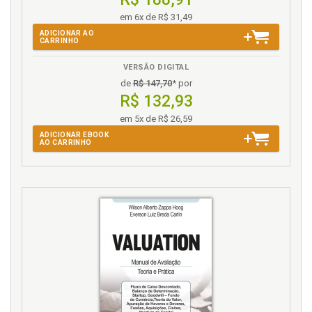
em 6x de R$ 31,49
T
ADICIONAR AO
CARRINHO
Taxas de desconto e capitalização, p. 163
VERSÃO DIGITAL
V
de
R$ 147,70
* por
R$ 132,93
Valor. Estratégia e direcionadores de valor, p. 38
em 5x de R$ 26,59
Valor. Geração de valor e fatores macroeconômicos,
ADICIONAR EBOOK
p. 53
AO CARRINHO