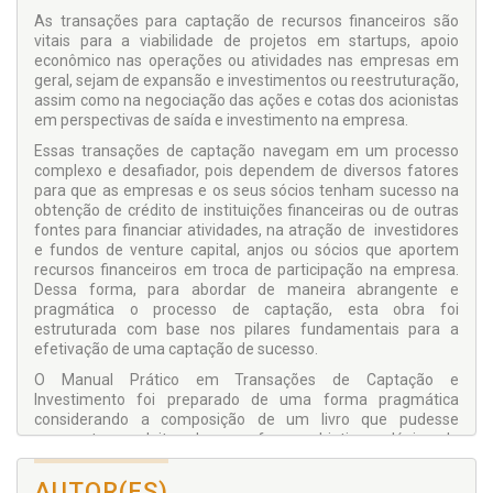
As transações para captação de recursos financeiros são
vitais para a viabilidade de projetos em startups, apoio
econômico nas operações ou atividades nas empresas em
geral, sejam de expansão e investimentos ou reestruturação,
assim como na negociação das ações e cotas dos acionistas
em perspectivas de saída e investimento na empresa.
Essas transações de captação navegam em um processo
complexo e desafiador, pois dependem de diversos fatores
para que as empresas e os seus sócios tenham sucesso na
obtenção de crédito de instituições financeiras ou de outras
fontes para financiar atividades, na atração de investidores
e fundos de venture capital, anjos ou sócios que aportem
recursos financeiros em troca de participação na empresa.
Dessa forma, para abordar de maneira abrangente e
pragmática o processo de captação, esta obra foi
estruturada com base nos pilares fundamentais para a
efetivação de uma captação de sucesso.
O Manual Prático em Transações de Captação e
Investimento foi preparado de uma forma pragmática
considerando a composição de um livro que pudesse
apresentar ao leitor de uma forma objetiva a lógica da
navegação sobre as variáveis intrínsecas aplicáveis durante
o processo do racional nas captações.
AUTOR(ES)