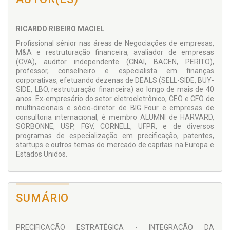
Este livro é direcionado a uma ampla gama de profissionais,
incluindo empresários, membros da diretoria executiva,
CFOs, COOs, analistas, avaliadores, auditores, agentes de
RICARDO RIBEIRO MACIEL
mercado e empreendedores de startups que desejam
Profissional sênior nas áreas de Negociações de empresas,
aprofundar seu entendimento sobre as etapas e aspectos
M&A e restruturação financeira, avaliador de empresas
essenciais em transações de captação e investimento. Além
(CVA), auditor independente (CNAI, BACEN, PERITO),
disso, serve como uma valiosa ferramenta para
professor, conselheiro e especialista em finanças
pesquisadores e estudantes interessados em expandir seus
corporativas, efetuando dezenas de DEALS (SELL-SIDE, BUY-
conhecimentos sobre o tema.
SIDE, LBO, restruturação financeira) ao longo de mais de 40
anos. Ex-empresário do setor eletroeletrônico, CEO e CFO de
multinacionais e sócio-diretor de BIG Four e empresas de
consultoria internacional, é membro ALUMNI de HARVARD,
SORBONNE, USP, FGV, CORNELL, UFPR, e de diversos
programas de especialização em precificação, patentes,
startups e outros temas do mercado de capitais na Europa e
Estados Unidos.
SUMÁRIO
PRECIFICAÇÃO ESTRATÉGICA - INTEGRAÇÃO DA