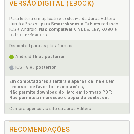
Avaliação. Abrangência, p. 95
VERSÃO DIGITAL (EBOOK)
Avaliação. Análise das demonstrações contábeis e
cálculo dos índices, p. 113
Para leitura em aplicativo exclusivo da Juruá Editora -
Avaliação. Construindo o racional da avaliação, p. 21
Juruá eBooks - para
Smartphones e Tablets
rodando
Avaliação. Fundamentação conceitual, p. 77
iOS e Android.
Não compatível KINDLE, LEV, KOBO e
outros e-Readers
.
Avaliação. Glossário praticado em avaliação, p. 325
Avaliação. Métodos de avaliação, p. 189
Disponível para as plataformas:
Android
15 ou posterior
C
iOS
18 ou posterior
Cálculo de índice. Análise das demonstrações
contábeis e cálculo dos índices, p. 113
Em computadores a leitura é apenas online e sem
Capitalização. Taxas de desconto e capitalização, p.
recursos de favoritos e anotações;
163
Não permite download do livro em formato PDF;
Compliance. Atos confirmatórios. Compliance e
Não permite a impressão e cópia do conteúdo.
diligência, p. 437
Compra apenas via site da Juruá Editora.
Construindo o racional da avaliação, p. 21
Contabilidade societária. IFRS e CPC, p. 531
CPC. Contabilidade societária. IFRS e CPC, p. 531
RECOMENDAÇÕES