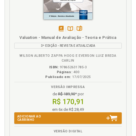
disponível
Disponível
páginas
Valuation - Manual de Avaliação - Teoria e Prática
em
na
3ª EDIÇÃO - REVISTA E ATUALIZADA
eBook
B.V.
WILSON ALBERTO ZAPPA HOOG E EVERSON LUIZ BREDA
CARLIN
ISBN:
978652631785-3
Páginas:
400
Publicado em:
17/07/2025
VERSÃO IMPRESSA
de
R$ 189,90
* por
R$ 170,91
em 6x de R$ 28,49
ADICIONAR AO
CARRINHO
VERSÃO DIGITAL