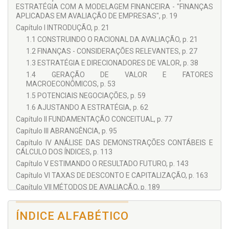
ESTRATÉGIA COM A MODELAGEM FINANCEIRA - "FINANÇAS
APLICADAS EM AVALIAÇÃO DE EMPRESAS", p. 19
Capítulo I INTRODUÇÃO, p. 21
1.1 CONSTRUINDO O RACIONAL DA AVALIAÇÃO, p. 21
1.2 FINANÇAS - CONSIDERAÇÕES RELEVANTES, p. 27
1.3 ESTRATÉGIA E DIRECIONADORES DE VALOR, p. 38
1.4 GERAÇÃO DE VALOR E FATORES
MACROECONÔMICOS, p. 53
1.5 POTENCIAIS NEGOCIAÇÕES, p. 59
1.6 AJUSTANDO A ESTRATÉGIA, p. 62
Capítulo II FUNDAMENTAÇÃO CONCEITUAL, p. 77
Capítulo III ABRANGÊNCIA, p. 95
Capítulo IV ANÁLISE DAS DEMONSTRAÇÕES CONTÁBEIS E
CÁLCULO DOS ÍNDICES, p. 113
Capítulo V ESTIMANDO O RESULTADO FUTURO, p. 143
Capítulo VI TAXAS DE DESCONTO E CAPITALIZAÇÃO, p. 163
Capítulo VII MÉTODOS DE AVALIAÇÃO, p. 189
Capítulo VIII EMPRESAS NO MIDDLE MARKET & STARTUPS E
INVESTIDORES, p. 283
ÍNDICE ALFABÉTICO
Capítulo IX RELATÓRIO ECONÔMICO E FINANCEIRO, p. 311