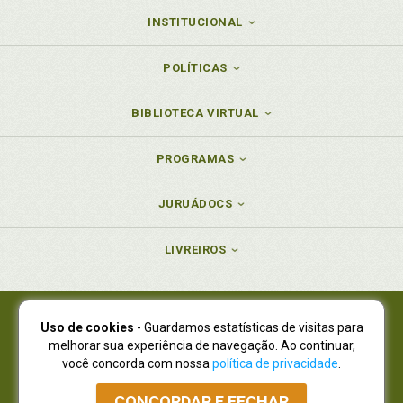
INSTITUCIONAL
POLÍTICAS
BIBLIOTECA VIRTUAL
PROGRAMAS
JURUÁDOCS
LIVREIROS
Uso de cookies
- Guardamos estatísticas de visitas para
Juruá Editora Ltda., CNPJ 77.535.508/0001-19
melhorar sua experiência de navegação. Ao continuar,
Juruá Informática Ltda., CNPJ 01.701.561/0001-80
você concorda com nossa
política de privacidade
.
NOVO ENDEREÇO:
R. Flávio Dallegrave, 7665, São Lourenço |
Curitiba - Paraná - CEP 82210-310
CONCORDAR E FECHAR