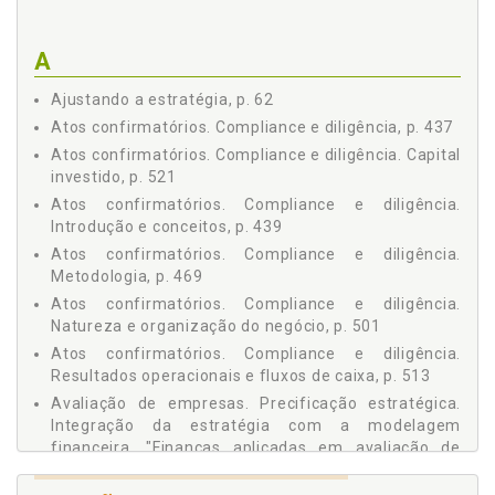
Capítulo X GLOSSÁRIO PRATICADO EM AVALIAÇÃO, p. 325
CAPTAÇÕES - OPERAÇÕES DE M&A, p. 337
Capítulo I INTRODUÇÃO E CONCEITOS, p. 339
A
Capítulo II PROCESSO DE M&A, p. 379
Ajustando a estratégia, p. 62
Capítulo III CONSIDERAÇÕES LEGAIS E REGULATÓRIAS, p.
401
Atos confirmatórios. Compliance e diligência, p. 437
Capítulo IV TÁTICAS CONTRA AQUISIÇÕES HOSTIS E
Atos confirmatórios. Compliance e diligência. Capital
GOVERNANÇA, p. 415
investido, p. 521
Capítulo V ASPECTOS LEGAIS E PREPARAÇÃO DOS
Atos confirmatórios. Compliance e diligência.
CONTRATOS, p. 427
Introdução e conceitos, p. 439
ATOS CONFIRMATÓRIOS - COMPLIANCE E DILIGÊNCIA, p. 437
Atos confirmatórios. Compliance e diligência.
Capítulo I INTRODUÇÃO E CONCEITOS, p. 439
Metodologia, p. 469
Capítulo II METODOLOGIA, p. 469
Atos confirmatórios. Compliance e diligência.
Capítulo III NATUREZA E ORGANIZAÇÃO DO NEGÓCIO, p. 501
Natureza e organização do negócio, p. 501
Capítulo IV RESULTADOS OPERACIONAIS E FLUXOS DE
Atos confirmatórios. Compliance e diligência.
CAIXA, p. 513
Resultados operacionais e fluxos de caixa, p. 513
Capítulo V CAPITAL INVESTIDO, p. 521
Avaliação de empresas. Precificação estratégica.
CONTABILIDADE SOCIETÁRIA - IFRS e CPC, p. 531
Integração da estratégia com a modelagem
REFERÊNCIAS, p. 653
financeira. "Finanças aplicadas em avaliação de
POSFÁCIO, p. 659
empresas", p. 19