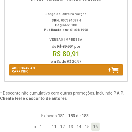
Jorge de Oliveira Vargas
ISBN:
857394089-1
Páginas:
180
Publicado em:
01/04/1998
VERSÃO IMPRESSA
de
R$ 89,90
* por
R$ 80,91
em 3x de R$ 26,97
ADICIONAR AO
CARRINHO
* Desconto não cumulativo com outras promoções, incluindo
P.A.P.
,
Cliente Fiel
e
desconto de autores
Exibindo
181
-
183
de
183
«
1
…
11
12
13
14
15
16