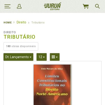
MEU
CARRINHO
Direito
HOME
Tributário
DIREITO
TRIBUTÁRIO
183
obras disponíveis
Toggle Dropdown
Toggle Dropdown
Toggle Dropdown
Dt. Lançamento
12