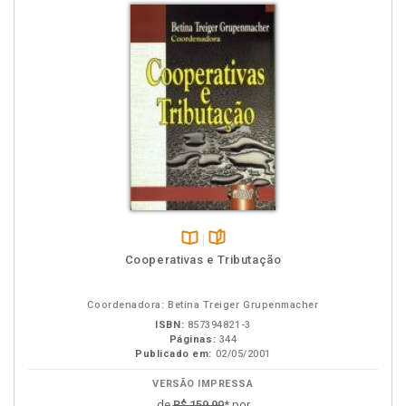
Disponível
páginas
Cooperativas e Tributação
na
B.V.
Coordenadora: Betina Treiger Grupenmacher
ISBN:
857394821-3
Páginas:
344
Publicado em:
02/05/2001
VERSÃO IMPRESSA
de
R$ 159,90
* por