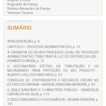
Regina Ferreira
Reginaldo de França
ANÁLISE CRÍTICA DA LEI 6.830/80
Rubens Alexandre de França
Vanessa Tavares
CONSIDERAÇÕES SOBRE A EXECUÇÃO FISCAL E A
Volney Campos dos Santos
EXCEÇÃO DE PRÉ-EXECUTIVIDADE
Wanderlei Carvalho da Silva
SUMÁRIO
APRESENTAÇÃO, p. 9
CAPÍTULO I - PROCESSO ADMINISTRATIVO, p. 13
A GARANTIA DO DEVIDO PROCESSO LEGAL NO PROCESSO
ADMINISTRATIVO TRIBUTÁRIO À LUZ DO CRITÉRIO DA LIDE -
HUMBERTO MEIRA, p. 15
O DESTINATÁRIO EFETIVO DA TRIBUTAÇÃO E OS
MECANISMOS PARA PROTEÇÃO DO SEU PRODUTO -
ALBERTO VELLOZO MACHADO, p. 63
CONSELHO DE CONTRIBUINTES E RECURSOS FISCAIS NO
ESTADO DO PARANÁ - MARISA ZANDONAI MOREIRA, p. 93
O SIGILO BANCÁRIO E O MINISTÉRIO PÚBLICO - WANDERLEI
CARVALHO DA SILVA, p. 119
O SIGILO BANCÁRIO E O FISCOMÁRCIA - REGINA FERREIRA, p.
141