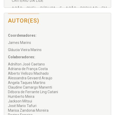
CRITÉRIO DA LIDE
AÇÃO CIVEL PÚBLICA E AÇÃO POPULAR EM
MATÉRIA TRIBUTÁRIA
AUTOR(ES)
MEDIDA CAUTELAR FISCAL
UMA INTERPRETAÇÃO DE SUSPENÇÃO DE
EXIGIBILIDADE DO CRÉDITO TRIBUTÁRIO NAS
Coordenadores:
LIMINARES EM MEDIDAS JUDICIAIS
James Marins
A ANTECIPAÇÃO DE TUTELA DO ART. 273 DO CPC
Gláucia Vieira Marins
NAS AÇÕES CONTRA A FAZENDA PÚBLICA EM
Colaboradores:
MATÉRIA TRIBUTÁRIA
Adnilton José Caetano
A ANTECIPAÇÃO DA TUTELA NO PROCESSO
Adriana de França Costa
TRIBUTÁRIO
Alberto Vellozo Machado
O DESTINATÁRIO EFETIVO DA TRIBUTAÇÃO E OS
Alessandra Gevaerd Araujo
Angela Taques Martins
MECANISMOS PARA PROTEÇÃO DO SEU PRODUTO
Claudine Camargo Manenti
CONSELHO DE CONTRIBUINTES E RECURSOS FISCAIS
Débora de Ferrante Ling Catani
NO ESTADO DO PARANÁ
Humberto Meira
Jackson Mitsui
AÇÃO RESCISÓRIA - SUA VIABILIDADE PARA
José Mario Tafuri
DESCONSTITUIR DECISÃO VIOLADORA DO PRINCÍPIO
Marisa Zandonai Moreira
DA ISONOMIA