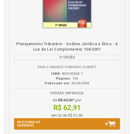
142
Marisa Zandonai Moreira. Conselho de contribuintes
e recursos fiscais no Estado do Paraná., p. 93
Medida cautelar fiscal. Volney Campos dos Santos.,
p. 357
Ministério Público. Sigilo bancário e o Ministério
Público. Wanderlei Carvalho da Silva., p. 119
Planejamento Tributário - Análise Jurídica e Ética - À
Luz da Lei Complementar 104/2001
P
2ª EDIÇÃO
Paraná. Conselho de contribuintes e recursos fiscais
PABLO ANDREZ PINHEIRO GUBERT
no Estado do Paraná. Marisa Zandonai Moreira., p.
ISBN:
853620568-7
Páginas:
106
93
Publicado em:
24/04/2004
Princípio da isonomia. Ação rescisória. Sua
viabilidade para desconstituir decisão violadora do
VERSÃO IMPRESSA
princípio da isonomia. Rubens Alexandre de França.,
de
R$ 69,90
* por
p. 439
R$ 62,91
Processo administrativo. A garantia do devido
em 2x de R$ 31,46
processo legal no processo administrativo tributário
ADICIONAR AO
à luz do critério da lide. Humberto Meira., p. 15
CARRINHO
Processo tributário. A antecipação da tutela no