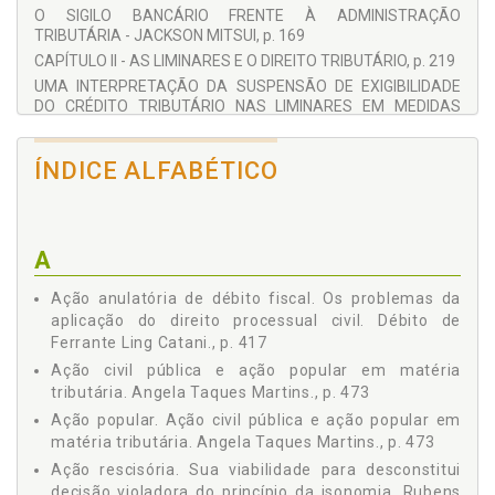
O SIGILO BANCÁRIO FRENTE À ADMINISTRAÇÃO
TRIBUTÁRIA - JACKSON MITSUI, p. 169
CAPÍTULO II - AS LIMINARES E O DIREITO TRIBUTÁRIO, p. 219
UMA INTERPRETAÇÃO DA SUSPENSÃO DE EXIGIBILIDADE
DO CRÉDITO TRIBUTÁRIO NAS LIMINARES EM MEDIDAS
JUDICIAIS - VANESSA TAVARES, p. 221
A ANTECIPAÇÃO DE TUTELA DO ART. 273 DO CPC NAS
ÍNDICE ALFABÉTICO
AÇÕES CONTRA A FAZENDA PÚBLICA EM MATÉRIA
TRIBUTÁRIA - ALESSANDRA GEVAERD ARAUJO, p. 245
A ANTECIPAÇÃO DA TUTELA NO PROCESSO TRIBUTÁRIO -
REGINALDO DE FRANÇA, p. 279
A
TUTELA JURISDICIONAL ANTECIPATÓRIA NO ATUAL
SISTEMA PROCESSUAL TRIBUTÁRIO BRASILEIRO - JOSÉ
Ação anulatória de débito fiscal. Os problemas da
MARIO TAFURI, p. 317
aplicação do direito processual civil. Débito de
MEDIDA CAUTELAR FISCAL - VOLNEY CAMPOS DOS
Ferrante Ling Catani., p. 417
SANTOS, p. 357
Ação civil pública e ação popular em matéria
CAPÍTULO III - AÇÕES ORDINÁRIAS E AÇÕES COLETIVAS EM
MATÉRIA TRIBUTÁRIA, p. 385
tributária. Angela Taques Martins., p. 473
A REPETIÇÃO DO INDÉBITO E A COMPENSAÇÃO
Ação popular. Ação civil pública e ação popular em
TRIBUTÁRIA - ADRIANA DE FRANÇA COSTA, p. 387
matéria tributária. Angela Taques Martins., p. 473
AÇÃO ANULATÓRIA DE DÉBITO FISCAL - OS PROBLEMAS DA
Ação rescisória. Sua viabilidade para desconstitui
APLICAÇÃO DO DIREITO PROCESSUAL CIVIL - DÉBORA DE
decisão violadora do princípio da isonomia. Rubens