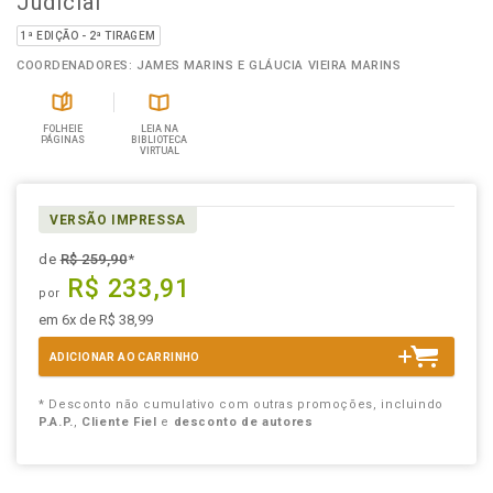
Judicial
1ª EDIÇÃO - 2ª TIRAGEM
COORDENADORES: JAMES MARINS E GLÁUCIA VIEIRA MARINS
FOLHEIE
LEIA NA
PÁGINAS
BIBLIOTECA
VIRTUAL
VERSÃO IMPRESSA
de
R$ 259,90
*
R$ 233,91
por
em 6x de R$ 38,99
ADICIONAR AO CARRINHO
* Desconto não cumulativo com outras promoções, incluindo
P.A.P.
,
Cliente Fiel
e
desconto de autores