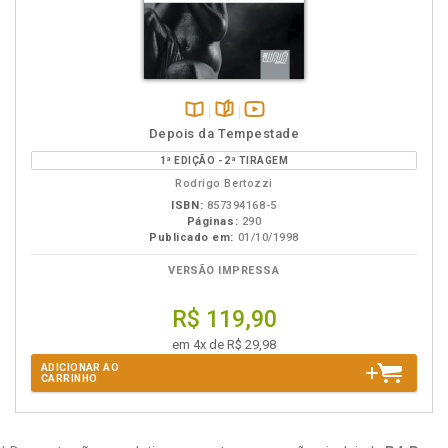
Disponível
páginas
vídeo
Depois da Tempestade
na
da
1ª EDIÇÃO - 2ª TIRAGEM
B.V.
obra
Rodrigo Bertozzi
ISBN:
857394168-5
Páginas:
290
Publicado em:
01/10/1998
VERSÃO IMPRESSA
R$ 119,90
em 4x de R$ 29,98
ADICIONAR AO
CARRINHO