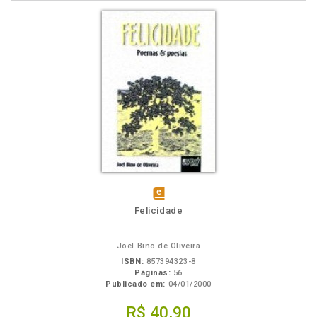
em
Felicidade
eBook
Joel Bino de Oliveira
ISBN:
857394323-8
Páginas:
56
Publicado em:
04/01/2000
R$ 40,90