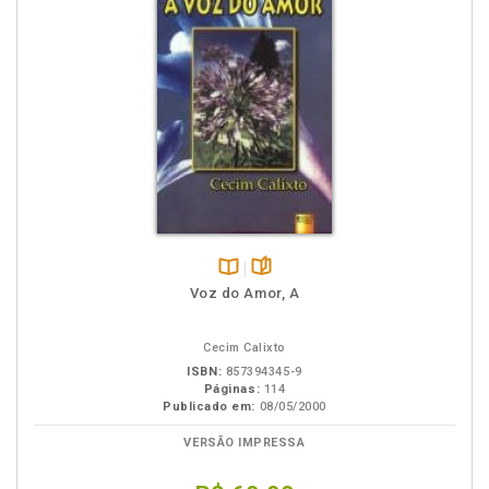
Disponível
páginas
Voz do Amor, A
na
B.V.
Cecim Calixto
ISBN:
857394345-9
Páginas:
114
Publicado em:
08/05/2000
VERSÃO IMPRESSA