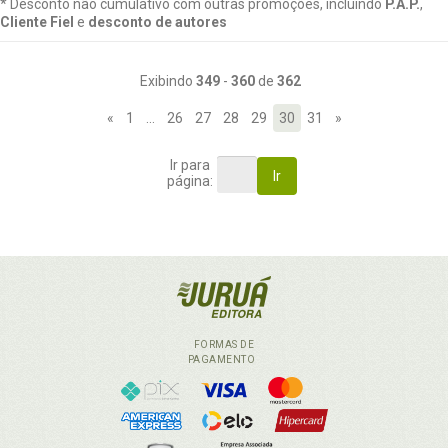
* Desconto não cumulativo com outras promoções, incluindo
P.A.P.
,
Cliente Fiel
e
desconto de autores
Exibindo
349
-
360
de
362
«
1
…
26
27
28
29
30
31
»
Ir para
Ir
página:
FORMAS DE
PAGAMENTO