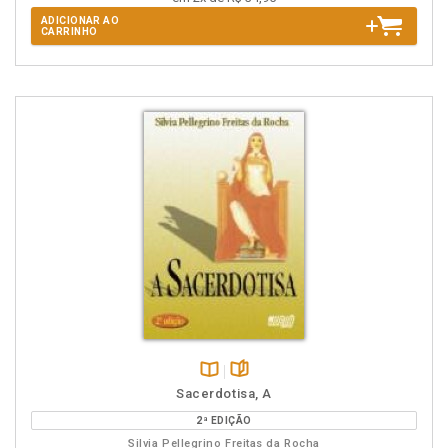
ADICIONAR AO
CARRINHO
Disponível
páginas
Sacerdotisa, A
na
2ª EDIÇÃO
B.V.
Silvia Pellegrino Freitas da Rocha