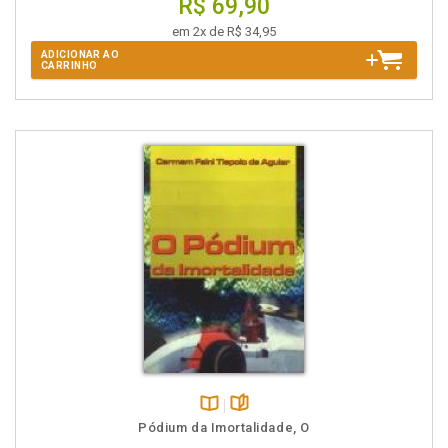
R$ 69,90
em 2x de R$ 34,95
ADICIONAR AO
CARRINHO
Disponível
páginas
Pódium da Imortalidade, O
na