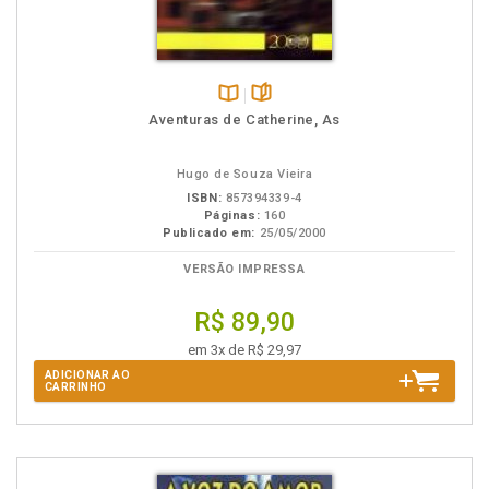
Disponível
páginas
Aventuras de Catherine, As
na
B.V.
Hugo de Souza Vieira
ISBN:
857394339-4
Páginas:
160
Publicado em:
25/05/2000
VERSÃO IMPRESSA
R$ 89,90
em 3x de R$ 29,97
ADICIONAR AO
CARRINHO