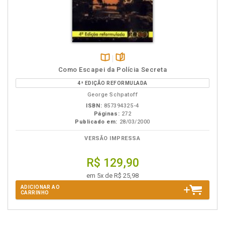
Disponível
páginas
Como Escapei da Polícia Secreta
na
4ª EDIÇÃO REFORMULADA
B.V.
George Schpatoff
ISBN:
857394325-4
Páginas:
272
Publicado em:
28/03/2000
VERSÃO IMPRESSA
R$ 129,90
em 5x de R$ 25,98
ADICIONAR AO
CARRINHO