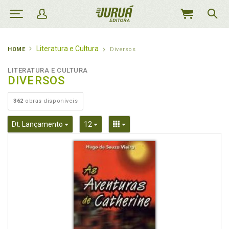
MEU
CARRINHO
Literatura e Cultura
HOME
Diversos
LITERATURA E CULTURA
DIVERSOS
362
obras disponíveis
Toggle Dropdown
Toggle Dropdown
Toggle Dropdown
Dt. Lançamento
12