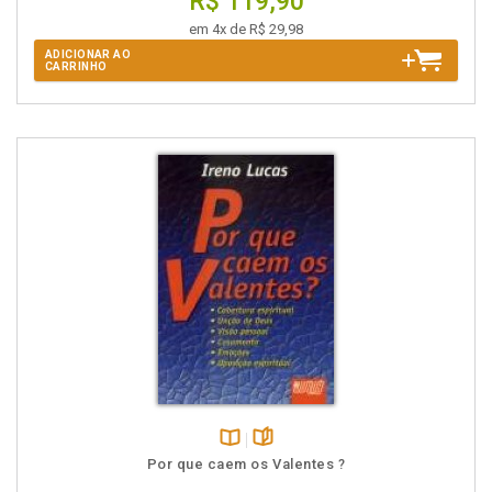
R$ 119,90
em 4x de R$ 29,98
ADICIONAR AO
CARRINHO
Disponível
páginas
Por que caem os Valentes ?
na