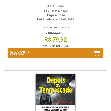
B.V.
Ireno Lucas
ISBN:
857394228-2
Páginas:
180
Publicado em:
19/05/1999
VERSÃO IMPRESSA
de
R$ 99,90
* por
R$ 79,92
em 3x de R$ 26,64
ADICIONAR AO
CARRINHO