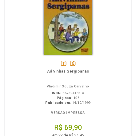
Disponível
páginas
Adivinhas Sergipanas
na
B.V.
Vladimir Souza Carvalho
ISBN:
857394188-X
Páginas:
108
Publicado em:
14/12/1999
VERSÃO IMPRESSA
R$ 69,90
em 2x de R$ 34,95