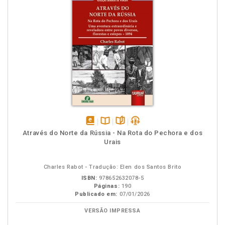
disponível
Disponível
páginas
podcast
Através do Norte da Rússia - Na Rota do Pechora e dos
em
na
Urais
eBook
B.V.
Charles Rabot - Tradução: Elen dos Santos Brito
ISBN:
978652632078-5
Páginas:
190
Publicado em:
07/01/2026
VERSÃO IMPRESSA