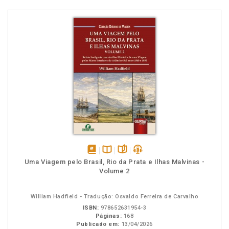
disponível
Disponível
páginas
podcast
Uma Viagem pelo Brasil, Rio da Prata e Ilhas Malvinas -
em
na
Volume 2
eBook
B.V.
William Hadfield - Tradução: Osvaldo Ferreira de Carvalho
ISBN:
978652631954-3
Páginas:
168
Publicado em:
13/04/2026