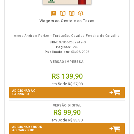
disponível
Disponível
páginas
podcast
Viagem ao Oeste e ao Texas
em
na
eBook
B.V.
Amos Andrew Parker - Tradução: Osvaldo Ferreira de Carvalho
ISBN:
978652632242-0
Páginas:
296
Publicado em:
03/06/2026
VERSÃO IMPRESSA
R$ 139,90
em 5x de R$ 27,98
ADICIONAR AO
CARRINHO
VERSÃO DIGITAL
R$ 99,90
em 3x de R$ 33,30
ADICIONAR EBOOK
AO CARRINHO