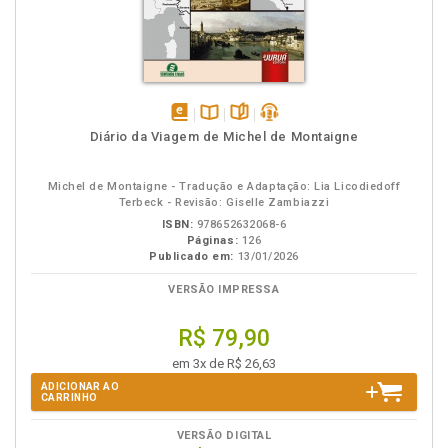
disponível
Disponível
páginas
podcast
Diário da Viagem de Michel de Montaigne
em
na
eBook
B.V.
Michel de Montaigne - Tradução e Adaptação: Lia Licodiedoff
Terbeck - Revisão: Giselle Zambiazzi
ISBN:
978652632068-6
Páginas:
126
Publicado em:
13/01/2026
VERSÃO IMPRESSA
R$ 79,90
em 3x de R$ 26,63
ADICIONAR AO
CARRINHO
VERSÃO DIGITAL