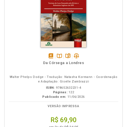
disponível
Disponível
páginas
podcast
Da Córsega a Londres
em
na
eBook
B.V.
Walter Phelps Dodge - Tradução: Natasha Kormann - Coordenação
e Adaptação: Giselle Zambiazzi
ISBN:
978652632231-4
Páginas:
122
Publicado em:
11/06/2026
VERSÃO IMPRESSA
R$ 69,90