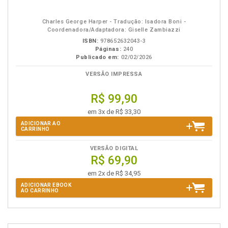
em
na
eBook
B.V.
Charles George Harper - Tradução: Isadora Boni -
Coordenadora/Adaptadora: Giselle Zambiazzi
ISBN:
978652632043-3
Páginas:
240
Publicado em:
02/02/2026
VERSÃO IMPRESSA
R$ 99,90
em 3x de R$ 33,30
ADICIONAR AO
CARRINHO
VERSÃO DIGITAL
R$ 69,90
em 2x de R$ 34,95
ADICIONAR EBOOK
AO CARRINHO