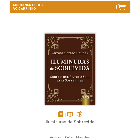
ADICIONAR EBOOK
AO CARRINHO
disponível
Disponível
páginas
Iluminuras de Sobrevida
em
na
eBook
B.V.
Antonio Celso Mendes