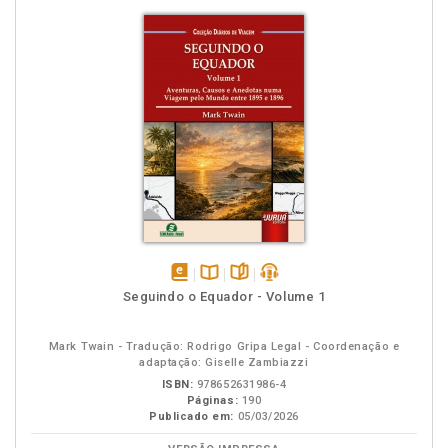
disponível
Disponível
páginas
podcast
Seguindo o Equador - Volume 1
em
na
eBook
B.V.
Mark Twain - Tradução: Rodrigo Gripa Legal - Coordenação e
adaptação: Giselle Zambiazzi
ISBN:
978652631986-4
Páginas:
190
Publicado em:
05/03/2026