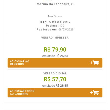
disponível
Disponível
páginas
Menino da Lancheira, O
em
na
eBook
B.V.
Ana Dossa
ISBN:
978652631906-2
Páginas:
100
Publicado em:
06/03/2026
VERSÃO IMPRESSA
R$ 79,90
em 3x de R$ 26,63
ADICIONAR AO
CARRINHO
VERSÃO DIGITAL
R$ 57,70
em 2x de R$ 28,85
ADICIONAR EBOOK
AO CARRINHO