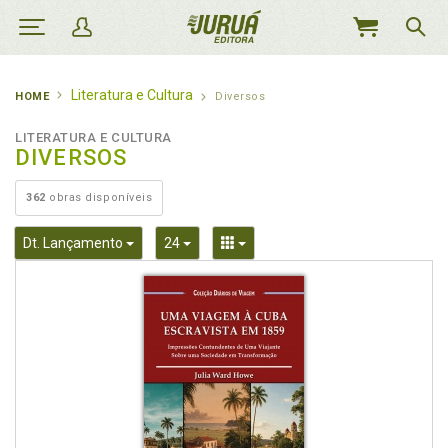
MEU
CARRINHO
Literatura e Cultura
HOME
Diversos
LITERATURA E CULTURA
DIVERSOS
362
obras disponíveis
Toggle Dropdown
Toggle Dropdown
Toggle Dropdown
Dt. Lançamento
24