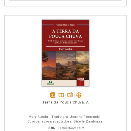
disponível
Disponível
páginas
podcast
Terra da Pouca Chuva, A
em
na
eBook
B.V.
Mary Austin - Tradutora: Joanna Rossinski -
Coordenadora/adaptadora: Giselle Zambiazzi
ISBN:
978652632348-9