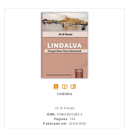
disponível
Disponível
páginas
Lindalva
em
na
eBook
B.V.
Jô di Souza
ISBN:
978652632282-6
Páginas:
140
Publicado em:
22/05/2026