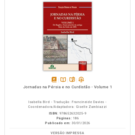
disponível
Disponível
páginas
podcast
Jornadas na Pérsia e no Curdistão - Volume 1
em
na
eBook
B.V.
Isabella Bird - Tradução: Francineide Davies -
Coordenadora/Adaptadora: Giselle Zambiazzi
ISBN:
978652632025-9
Páginas:
186
Publicado em:
30/01/2026
VERSÃO IMPRESSA