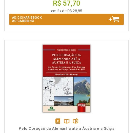
R$ 57,70
em 2x de R$ 28,85
ADICIONAR EBOOK
AO CARRINHO
disponível
Disponível
páginas
Pelo Coração da Alemanha até a Áustria e a Suíça