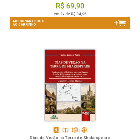
R$ 69,90
em 2x de R$ 34,95
ADICIONAR EBOOK
AO CARRINHO
disponível
Disponível
páginas
podcast
Dias de Verão na Terra de Shakespeare