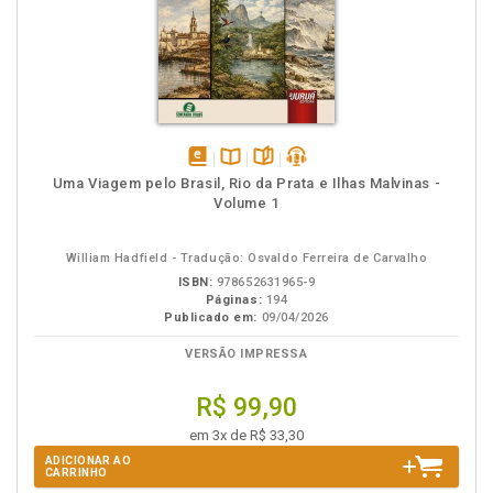
disponível
Disponível
páginas
podcast
Uma Viagem pelo Brasil, Rio da Prata e Ilhas Malvinas -
em
na
Volume 1
eBook
B.V.
William Hadfield - Tradução: Osvaldo Ferreira de Carvalho
ISBN:
978652631965-9
Páginas:
194
Publicado em:
09/04/2026
VERSÃO IMPRESSA
R$ 99,90
em 3x de R$ 33,30
ADICIONAR AO
CARRINHO