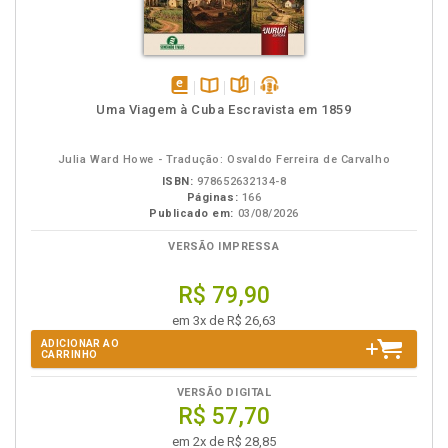
disponível
Disponível
páginas
podcast
Uma Viagem à Cuba Escravista em 1859
em
na
eBook
B.V.
Julia Ward Howe - Tradução: Osvaldo Ferreira de Carvalho
ISBN:
978652632134-8
Páginas:
166
Publicado em:
03/08/2026
VERSÃO IMPRESSA
R$ 79,90
em 3x de R$ 26,63
ADICIONAR AO
CARRINHO
VERSÃO DIGITAL
R$ 57,70
em 2x de R$ 28,85