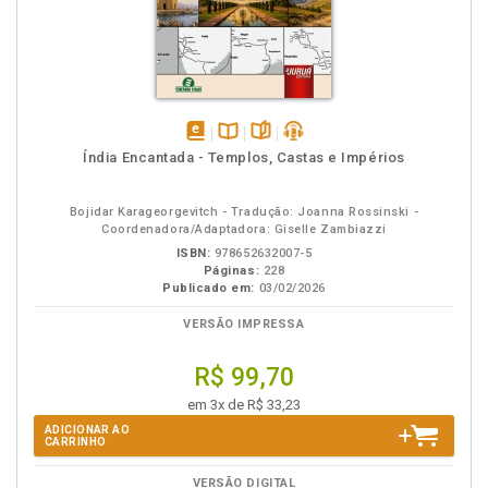
disponível
Disponível
páginas
podcast
Índia Encantada - Templos, Castas e Impérios
em
na
eBook
B.V.
Bojidar Karageorgevitch - Tradução: Joanna Rossinski -
Coordenadora/Adaptadora: Giselle Zambiazzi
ISBN:
978652632007-5
Páginas:
228
Publicado em:
03/02/2026
VERSÃO IMPRESSA
R$ 99,70
em 3x de R$ 33,23
ADICIONAR AO
CARRINHO
VERSÃO DIGITAL