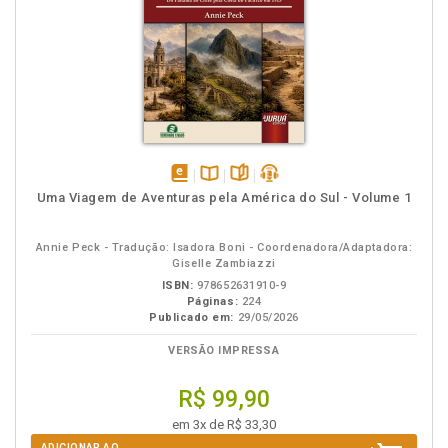
disponível
Disponível
páginas
podcast
Uma Viagem de Aventuras pela América do Sul - Volume 1
em
na
eBook
B.V.
Annie Peck - Tradução: Isadora Boni - Coordenadora/Adaptadora:
Giselle Zambiazzi
ISBN:
978652631910-9
Páginas:
224
Publicado em:
29/05/2026
VERSÃO IMPRESSA
R$ 99,90
em 3x de R$ 33,30
ADICIONAR AO