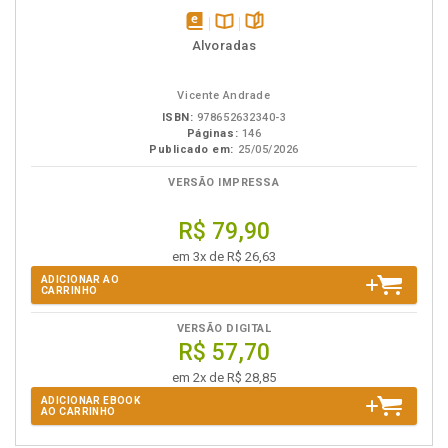
disponível
Disponível
páginas
Alvoradas
em
na
eBook
B.V.
Vicente Andrade
ISBN:
978652632340-3
Páginas:
146
Publicado em:
25/05/2026
VERSÃO IMPRESSA
R$ 79,90
em 3x de R$ 26,63
ADICIONAR AO
CARRINHO
VERSÃO DIGITAL
R$ 57,70
em 2x de R$ 28,85
ADICIONAR EBOOK
AO CARRINHO