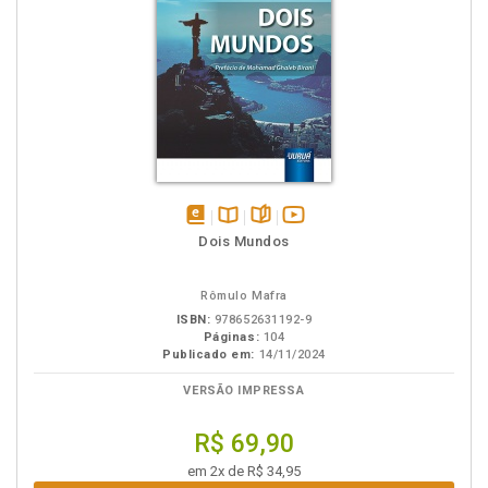
disponível
Disponível
páginas
vídeo
Dois Mundos
em
na
da
eBook
B.V.
obra
Rômulo Mafra
ISBN:
978652631192-9
Páginas:
104
Publicado em:
14/11/2024
VERSÃO IMPRESSA
R$ 69,90
em 2x de R$ 34,95