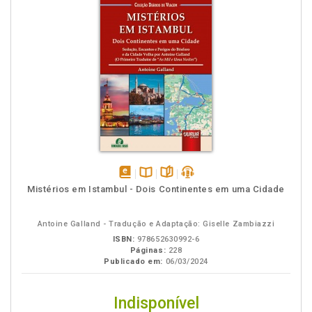
disponível
Disponível
páginas
podcast
Mistérios em Istambul - Dois Continentes em uma Cidade
em
na
eBook
B.V.
Antoine Galland - Tradução e Adaptação: Giselle Zambiazzi
ISBN:
978652630992-6
Páginas:
228
Publicado em:
06/03/2024
Indisponível