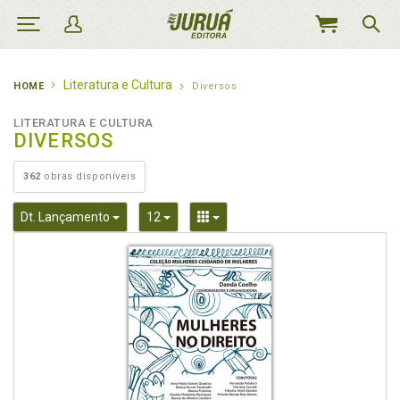
MEU
CARRINHO
Literatura e Cultura
HOME
Diversos
LITERATURA E CULTURA
DIVERSOS
362
obras disponíveis
Toggle Dropdown
Toggle Dropdown
Toggle Dropdown
Dt. Lançamento
12