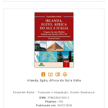
disponível
Disponível
páginas
podcast
Irlanda, Egito, África do Sul e Itália
em
na
eBook
B.V.
Elizabeth Butler - Tradução e Adaptação: Giselle Zambiazzi
ISBN:
978652631360-2
Páginas:
106
Publicado em:
30/07/2024