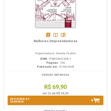
disponível
Disponível
páginas
Mulheres Empreendedoras
em
na
eBook
B.V.
Organizadora: Danda Coelho
ISBN:
978652631338-1
Páginas:
106
Publicado em:
21/06/2024
VERSÃO IMPRESSA
R$ 69,90
em 2x de R$ 34,95
ADICIONAR AO
CARRINHO