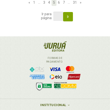
«
1
…
3
4
5
6
7
…
31
»
Ir para
Ir
página:
FORMAS DE
PAGAMENTO
INSTITUCIONAL