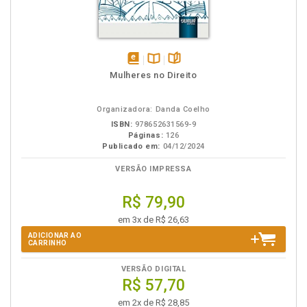
disponível
Disponível
páginas
Mulheres no Direito
em
na
eBook
B.V.
Organizadora: Danda Coelho
ISBN:
978652631569-9
Páginas:
126
Publicado em:
04/12/2024
VERSÃO IMPRESSA
R$ 79,90
em 3x de R$ 26,63
ADICIONAR AO
CARRINHO
VERSÃO DIGITAL
R$ 57,70
em 2x de R$ 28,85