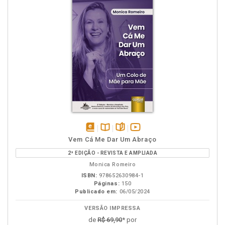
disponível
Disponível
páginas
vídeo
Vem Cá Me Dar Um Abraço
em
na
da
2ª EDIÇÃO - REVISTA E AMPLIADA
eBook
B.V.
obra
Monica Romeiro
ISBN:
978652630984-1
Páginas:
150
Publicado em:
06/05/2024
VERSÃO IMPRESSA
de
R$ 69,90
* por