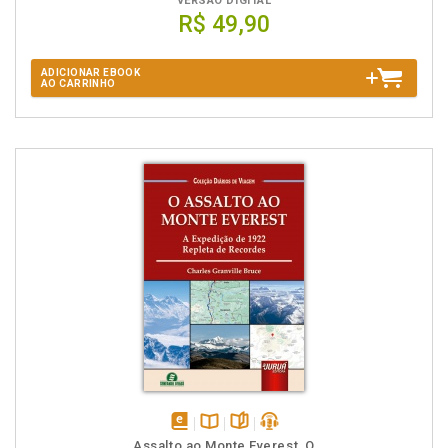
VERSÃO DIGITAL
R$ 49,90
ADICIONAR EBOOK
AO CARRINHO
disponível
Disponível
páginas
podcast
Assalto ao Monte Everest, O