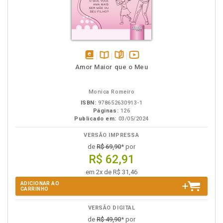
disponível
Disponível
páginas
vídeo
Amor Maior que o Meu
em
na
da
eBook
B.V.
obra
Monica Romeiro
ISBN:
978652630913-1
Páginas:
126
Publicado em:
03/05/2024
VERSÃO IMPRESSA
de
R$ 69,90
* por
R$ 62,91
em 2x de R$ 31,46
ADICIONAR AO
CARRINHO
VERSÃO DIGITAL
de
R$ 49,90
* por