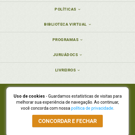
POLÍTICAS
BIBLIOTECA VIRTUAL
PROGRAMAS
JURUÁDOCS
LIVREIROS
Uso de cookies
- Guardamos estatísticas de visitas para
Juruá Editora Ltda., CNPJ 77.535.508/0001-19
melhorar sua experiência de navegação. Ao continuar,
Juruá Informática Ltda., CNPJ 01.701.561/0001-80
você concorda com nossa
política de privacidade
.
NOVO ENDEREÇO:
R. Flávio Dallegrave, 7665, São Lourenço |
Curitiba - Paraná - CEP 82210-310
CONCORDAR E FECHAR
Atendimento: (41) 4009-3900
|
Vendas Atacado: (41) 4009-3939
|
Atendimento via Whatsapp
NÃO DISPOMOS MAIS DE SHOWROOW