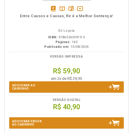
disponível
Disponível
páginas
vídeo
Entre Causos e Causas, Rir é a Melhor Sentença!
em
na
da
eBook
B.V.
obra
Sil Loyola
ISBN:
978652630919-3
Páginas:
142
Publicado em:
15/08/2024
VERSÃO IMPRESSA
R$ 59,90
em 2x de R$ 29,95
ADICIONAR AO
CARRINHO
VERSÃO DIGITAL
R$ 40,90
ADICIONAR EBOOK
AO CARRINHO