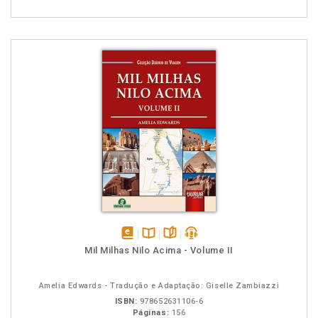
disponível
Disponível
páginas
podcast
Mil Milhas Nilo Acima - Volume II
em
na
eBook
B.V.
Amelia Edwards - Tradução e Adaptação: Giselle Zambiazzi
ISBN:
978652631106-6
Páginas:
156