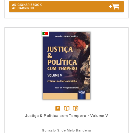
ADICIONAR EBOOK
AO CARRINHO
disponível
Disponível
páginas
Justiça & Política com Tempero - Volume V
em
na
eBook
B.V.
Gonçalo S. de Melo Bandeira