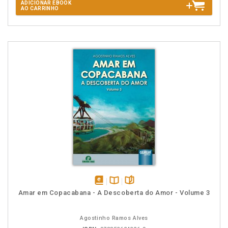
ADICIONAR EBOOK
AO CARRINHO
disponível
Disponível
páginas
Amar em Copacabana - A Descoberta do Amor - Volume 3
em
na
eBook
B.V.
Agostinho Ramos Alves