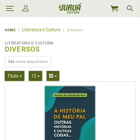
MEU
CARRINHO
Literatura e Cultura
HOME
Diversos
LITERATURA E CULTURA
DIVERSOS
362
obras disponíveis
Toggle Dropdown
Toggle Dropdown
Toggle Dropdown
Título
12