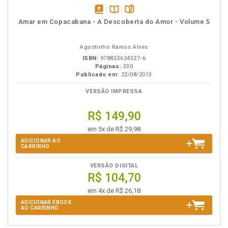
disponível
Disponível
páginas
Amar em Copacabana - A Descoberta do Amor - Volume 5
em
na
eBook
B.V.
Agostinho Ramos Alves
ISBN:
978853624327-6
Páginas:
330
Publicado em:
22/08/2013
VERSÃO IMPRESSA
R$ 149,90
em 5x de R$ 29,98
ADICIONAR AO
CARRINHO
VERSÃO DIGITAL
R$ 104,70
em 4x de R$ 26,18
ADICIONAR EBOOK
AO CARRINHO