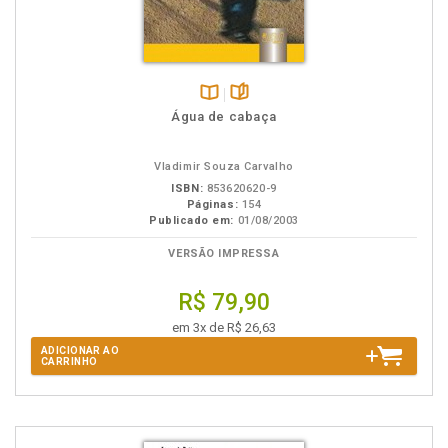
Disponível
páginas
Água de cabaça
na
B.V.
Vladimir Souza Carvalho
ISBN:
853620620-9
Páginas:
154
Publicado em:
01/08/2003
VERSÃO IMPRESSA
R$ 79,90
em 3x de R$ 26,63
ADICIONAR AO
CARRINHO