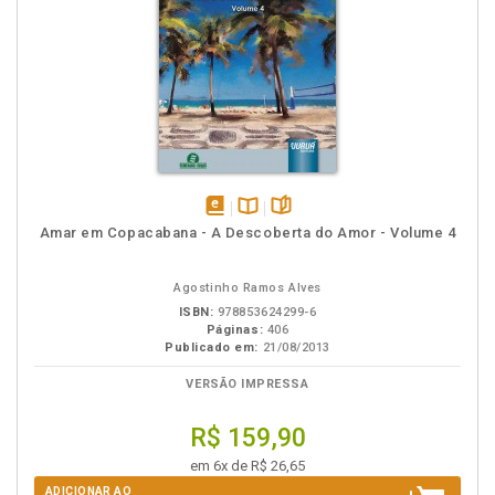
disponível
Disponível
páginas
Amar em Copacabana - A Descoberta do Amor - Volume 4
em
na
eBook
B.V.
Agostinho Ramos Alves
ISBN:
978853624299-6
Páginas:
406
Publicado em:
21/08/2013
VERSÃO IMPRESSA
R$ 159,90
em 6x de R$ 26,65
ADICIONAR AO