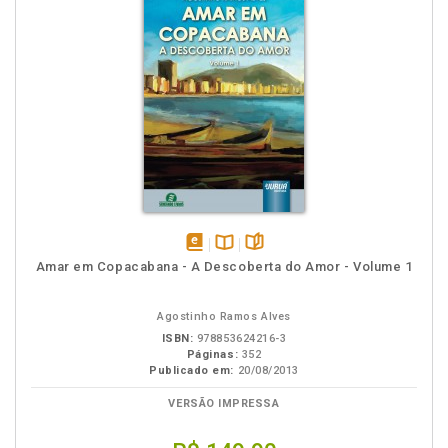
disponível
Disponível
páginas
Amar em Copacabana - A Descoberta do Amor - Volume 1
em
na
eBook
B.V.
Agostinho Ramos Alves
ISBN:
978853624216-3
Páginas:
352
Publicado em:
20/08/2013
VERSÃO IMPRESSA