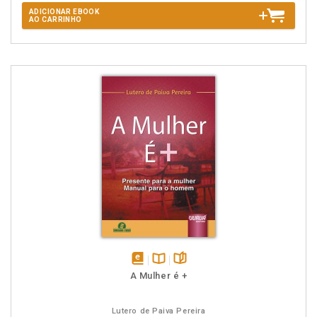
ADICIONAR EBOOK
AO CARRINHO
disponível
Disponível
páginas
A Mulher é +
em
na
eBook
B.V.
Lutero de Paiva Pereira