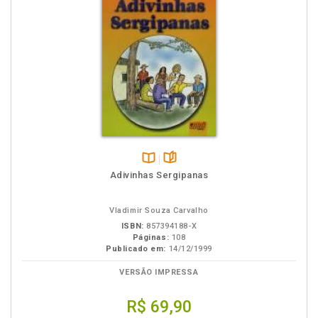
Disponível
páginas
Adivinhas Sergipanas
na
B.V.
Vladimir Souza Carvalho
ISBN:
857394188-X
Páginas:
108
Publicado em:
14/12/1999
VERSÃO IMPRESSA
R$ 69,90