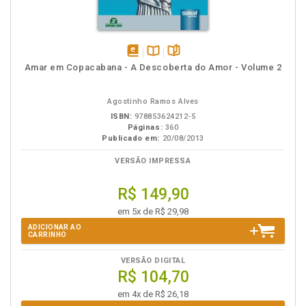
disponível
Disponível
páginas
Amar em Copacabana - A Descoberta do Amor - Volume 2
em
na
eBook
B.V.
Agostinho Ramos Alves
ISBN:
978853624212-5
Páginas:
360
Publicado em:
20/08/2013
VERSÃO IMPRESSA
R$ 149,90
em 5x de R$ 29,98
ADICIONAR AO
CARRINHO
VERSÃO DIGITAL
R$ 104,70
em 4x de R$ 26,18