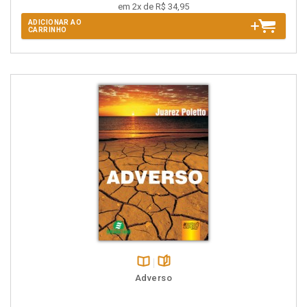
em 2x de R$ 34,95
ADICIONAR AO
CARRINHO
Disponível
páginas
Adverso
na
B.V.