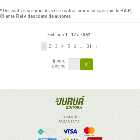
* Desconto não cumulativo com outras promoções, incluindo
P.A.P.
,
Cliente Fiel
e
desconto de autores
Exibindo
1
-
12
de
362
1
2
3
4
5
6
…
31
»
Ir para
Ir
página:
FORMAS DE
PAGAMENTO