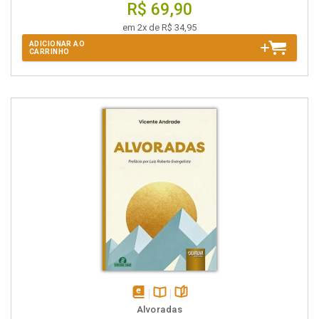
R$ 69,90
em 2x de R$ 34,95
ADICIONAR AO
CARRINHO
disponível
Disponível
páginas
Alvoradas