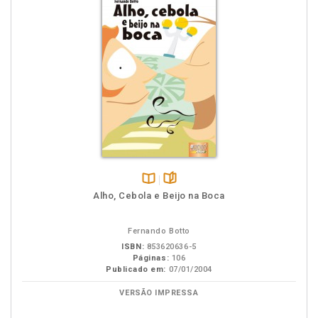
Disponível
páginas
Alho, Cebola e Beijo na Boca
na
B.V.
Fernando Botto
ISBN:
853620636-5
Páginas:
106
Publicado em:
07/01/2004
VERSÃO IMPRESSA