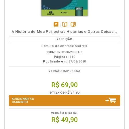
disponível
Disponível
páginas
A História de Meu Pai, outras Histórias e Outras Coisas...
em
na
2ª EDIÇÃO
eBook
B.V.
Rômulo de Andrade Moreira
ISBN:
978853629381-3
Páginas:
110
Publicado em:
27/02/2020
VERSÃO IMPRESSA
R$ 69,90
em 2x de R$ 34,95
ADICIONAR AO
CARRINHO
VERSÃO DIGITAL
R$ 49,90