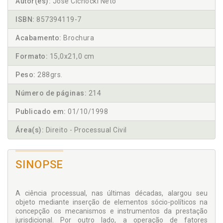
Autor(es):
José Cichocki Neto
ISBN:
857394119-7
Acabamento:
Brochura
Formato:
15,0x21,0 cm
Peso:
288grs.
Número de páginas:
214
Publicado em:
01/10/1998
Área(s):
Direito - Processual Civil
SINOPSE
A ciência processual, nas últimas décadas, alargou seu
objeto mediante inserção de elementos sócio-políticos na
concepção os mecanismos e instrumentos da prestação
jurisdicional. Por outro lado, a operação de fatores