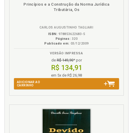
Disponível
páginas
Princípios e a Construção da Norma Jurídica
na
Tributária, Os
B.V.
CARLOS AUGUSTINHO TAGLIARI
ISBN:
978853622683-5
Páginas:
320
Publicado em:
03/12/2009
VERSÃO IMPRESSA
de
R$ 149,90
* por
R$ 134,91
em 5x de R$ 26,98
ADICIONAR AO
CARRINHO