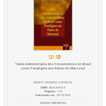
dos bens sociais: suas decisões devem propiciar, a par da
proteção jurídica, a segurança sócio-política aos cidadãos.
Em contrapartida, o modelo do "welfare state" reclama dos
jurisdicionados maior vinculação participativa nos destinos
do Judiciário.
Essa concepção ideológica, imanente na sociedade,
distendeu o conceito de acesso à justiça: o acesso não se
restringe ao direito ou poder de ingresso do indivíduo em
juízo, mas, ampliou-se qualitativa e quantitativa mente. Num
sentido mais amplo, o "acesso à ordem jurídica justa"
compreende, também, atos legislativos e administrativos e
não, exclusivamente, a atuação jurisdicional. Sob esse
enfoque, trata-se de uma garantia fundamental do próprio
homem, pois tem, por escopo precípuo, o asseguramento de
Disponível
páginas
sua liberdade, predicado de todo ser humano.
Tutela Administrativa dos Consumidores no Brasil
na
como Paradigma aos Países do Mercosul
Restrição ao acesso à justiça significa, então, ofensa à
B.V.
dignidade da pessoa humana.
RENATO MOREIRA DORNELES
ISBN:
853620465-6
Páginas:
118
Publicado em:
24/10/2003
VERSÃO IMPRESSA