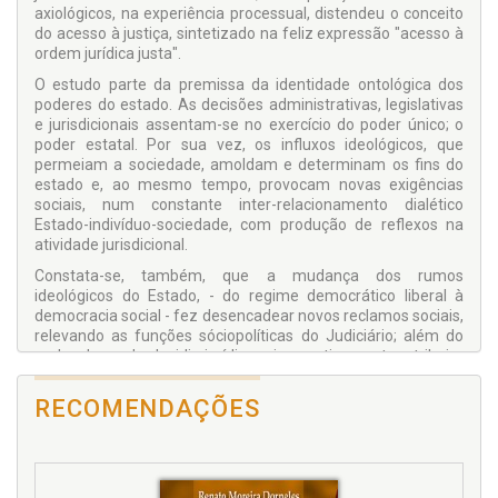
axiológicos, na experiência processual, distendeu o conceito
do acesso à justiça, sintetizado na feliz expressão "acesso à
ordem jurídica justa".
O estudo parte da premissa da identidade ontológica dos
poderes do estado. As decisões administrativas, legislativas
e jurisdicionais assentam-se no exercício do poder único; o
poder estatal. Por sua vez, os influxos ideológicos, que
permeiam a sociedade, amoldam e determinam os fins do
estado e, ao mesmo tempo, provocam novas exigências
sociais, num constante inter-relacionamento dialético
Estado-indivíduo-sociedade, com produção de reflexos na
atividade jurisdicional.
Constata-se, também, que a mudança dos rumos
ideológicos do Estado, - do regime democrático liberal à
democracia social - fez desencadear novos reclamos sociais,
relevando as funções sóciopolíticas do Judiciário; além do
poder-dever de decidir, jurídica e imperativamente, atribuiu-
se-lhe a função de fazê-lo com justiça.
RECOMENDAÇÕES
Ao judiciário exige-se, por isso, comprometimento maior com
os destinos da sociedade. Não mais se lhe tolera o
comportamento passivo, inerte ou voltado para si mesmo. 0
compromisso de realização da justiça através do processo
implica numa maior atuação de seus órgãos, na distribuição