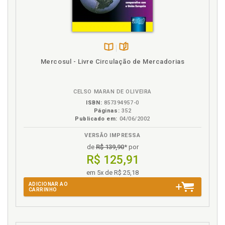
Disponível
páginas
Mercosul - Livre Circulação de Mercadorias
na
B.V.
CELSO MARAN DE OLIVEIRA
ISBN:
857394957-0
Páginas:
352
Publicado em:
04/06/2002
VERSÃO IMPRESSA
de
R$ 139,90
* por
R$ 125,91
em 5x de R$ 25,18
ADICIONAR AO
CARRINHO