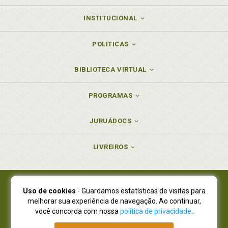
INSTITUCIONAL
POLÍTICAS
BIBLIOTECA VIRTUAL
PROGRAMAS
JURUÁDOCS
LIVREIROS
Uso de cookies
- Guardamos estatísticas de visitas para
Juruá Editora Ltda., CNPJ 77.535.508/0001-19
melhorar sua experiência de navegação. Ao continuar,
Juruá Informática Ltda., CNPJ 01.701.561/0001-80
você concorda com nossa
política de privacidade
.
NOVO ENDEREÇO:
R. Flávio Dallegrave, 7665, São Lourenço |
Curitiba - Paraná - CEP 82210-310