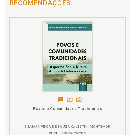
RECOMENDAÇÕES
disponível
Disponível
páginas
Povos e Comunidades Tradicionais
em
na
eBook
B.V.
SILMARA VEIGA DE SOUZA CALESTINI MONTEMOR
ISBN:
978853629620-3