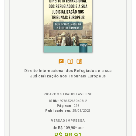
disponível
Disponível
páginas
Direito Internacional dos Refugiados e a sua
em
na
Judicialização nos Tribunais Europeus
eBook
B.V.
RICARDO STRAUCH AVELINE
ISBN:
978652630408-2
Páginas:
226
Publicado em:
25/01/2023
VERSÃO IMPRESSA
de
R$ 109,90
* por
R$ 98,91