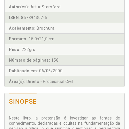
Autor(es):
Artur Stamford
ISBN:
857394307-6
Acabamento:
Brochura
Formato:
15,0x21,0 cm
Peso:
222grs.
Número de páginas:
158
Publicado em:
06/06/2000
Área(s):
Direito - Processual Civil
SINOPSE
Neste livro, a pretensão é investigar as fontes de
conhecimento, declaradas e ocultas na fundamentação da
decisão jurídica, o que significa questionar a perspectiva