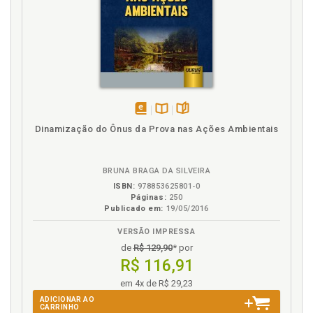
disponível
Disponível
páginas
Dinamização do Ônus da Prova nas Ações Ambientais
em
na
eBook
B.V.
BRUNA BRAGA DA SILVEIRA
ISBN:
978853625801-0
Páginas:
250
Publicado em:
19/05/2016
VERSÃO IMPRESSA
de
R$ 129,90
* por
R$ 116,91
em 4x de R$ 29,23
ADICIONAR AO
CARRINHO