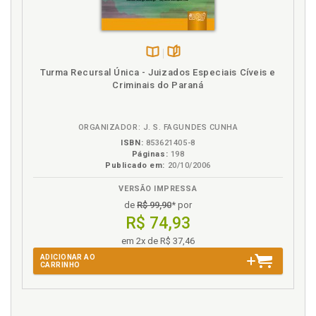
Disponível
páginas
Turma Recursal Única - Juizados Especiais Cíveis e
na
Criminais do Paraná
B.V.
ORGANIZADOR: J. S. FAGUNDES CUNHA
ISBN:
853621405-8
Páginas:
198
Publicado em:
20/10/2006
VERSÃO IMPRESSA
de
R$ 99,90
* por
R$ 74,93
em 2x de R$ 37,46
ADICIONAR AO
CARRINHO