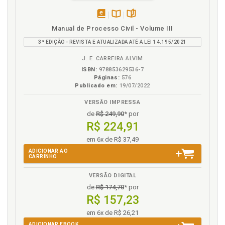
disponível
Disponível
páginas
Manual de Processo Civil - Volume III
em
na
3ª EDIÇÃO - REVISTA E ATUALIZADA ATÉ A LEI 14.195/2021
eBook
B.V.
J. E. CARREIRA ALVIM
ISBN:
978853629536-7
Páginas:
576
Publicado em:
19/07/2022
VERSÃO IMPRESSA
de
R$ 249,90
* por
R$ 224,91
em 6x de R$ 37,49
ADICIONAR AO
CARRINHO
VERSÃO DIGITAL
de
R$ 174,70
* por
R$ 157,23
em 6x de R$ 26,21
ADICIONAR EBOOK