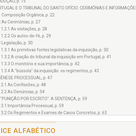
DUÇÃO, p. 15
ORTUGAL E O TRIBUNAL DO SANTO OFÍCIO: CERIMÔNIAS E INFORMAÇÕES
1 Composição Orgânica, p. 22
2 As Cerimônias, p. 27
1.2.1 As visitações, p. 28
1.2.2 Os autos-de-fé, p. 29
3 Legislação, p. 30
1.3.1 As primitivas fontes legislativas da inquisição, p. 30
1.3.2 A criação do tribunal da inquisição em Portugal, p. 41
1.3.3 O monitório e sua importância, p. 42
1.3.4 A "bússola" da inquisição: os regimentos, p. 43
A GÊNESE PROCESSUAL, p. 47
2.1 As Confissões, p. 48
2.2 As Denúncias, p. 54
A - "PUNIÇÃO POR ESCRITO": A SENTENÇA, p. 59
3.1 Importância Processual, p. 59
3.2 Os Regimentos e Exames de Casos Concretos, p. 63
SUPLÍCIOS E TORMENTOS: AS PENAS, p. 67
4.1 Crimes Contra a Ordem, p. 69
DICE ALFABÉTICO
4.2 Crimes Contra a Moral, p. 77