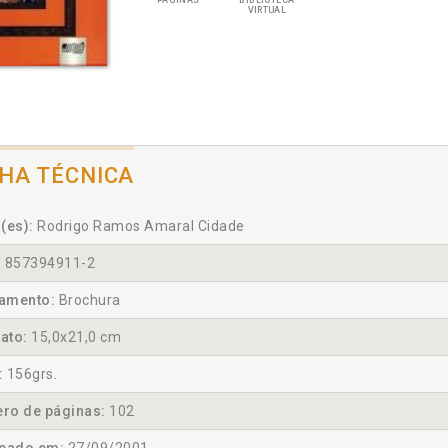
PÁGINAS
BIBLIOTECA
VIRTUAL
CHA TÉCNICA
(es):
Rodrigo Ramos Amaral Cidade
:
857394911-2
amento:
Brochura
ato:
15,0x21,0 cm
:
156grs.
ro de páginas:
102