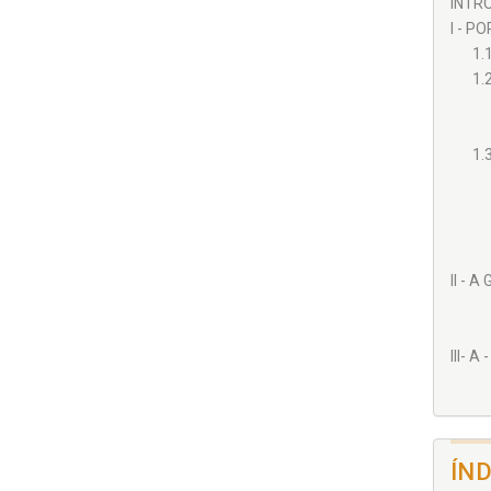
INTRO
I - P
1.
1.
1.
II - 
III- 
IV - 
ÍN