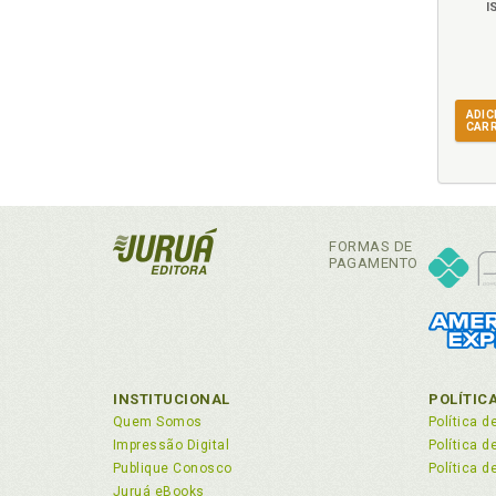
I
Imp
Inf
Inq
Inq
ADIC
Inq
CAR
Inq
Int
L
FORMAS DE
PAGAMENTO
Leg
M
«Ma
Man
INSTITUCIONAL
POLÍTIC
Mar
Quem Somos
Política d
Mon
Impressão Digital
Política 
Publique Conosco
Política d
Mor
Juruá eBooks