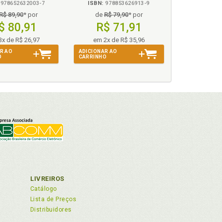
978652632003-7
ISBN:
978853626913-9
R$ 89,90
* por
de
R$ 79,90
* por
ônias e informações legislativas, p. 21
$ 80,91
R$ 71,91
3x de R$ 26,97
em 2x de R$ 35,96
R AO
ADICIONAR AO
O
CARRINHO
LIVREIROS
eiras», p. 40
Catálogo
Lista de Preços
Distribuidores