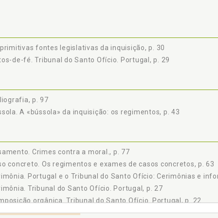
4.3 Tipos de Penas, p. 87
4.4 As Penas e os Regimentos, p. 89
DERAÇÕES FINAIS, p. 93
ÊNCIAS, p. 97
primitivas fontes legislativas da inquisição, p. 30
os-de-fé. Tribunal do Santo Ofício. Portugal, p. 29
liografia, p. 97
sola. A «bússola» da inquisição: os regimentos, p. 43
amento. Crimes contra a moral., p. 77
o concreto. Os regimentos e exames de casos concretos, p. 63
imônia. Portugal e o Tribunal do Santo Ofício: Cerimônias e info
imônia. Tribunal do Santo Ofício. Portugal, p. 27
posição orgânica. Tribunal do Santo Ofício. Portugal, p. 22
fisco. As penas e os regimentos, p. 89