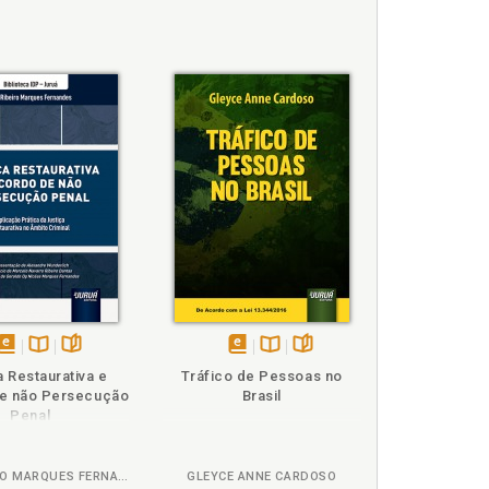
disponível
Disponível
páginas
disponível
Disponível
páginas
a Restaurativa e
Tráfico de Pessoas no
em
na
em
na
e não Persecução
Brasil
eBook
B.V.
eBook
B.V.
Penal
ÍSIS RIBEIRO MARQUES FERNANDES
GLEYCE ANNE CARDOSO