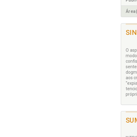
Publ
Área(
SI
O asp
modo 
confi
sente
dogma
aos c
“expi
tenci
própri
SU