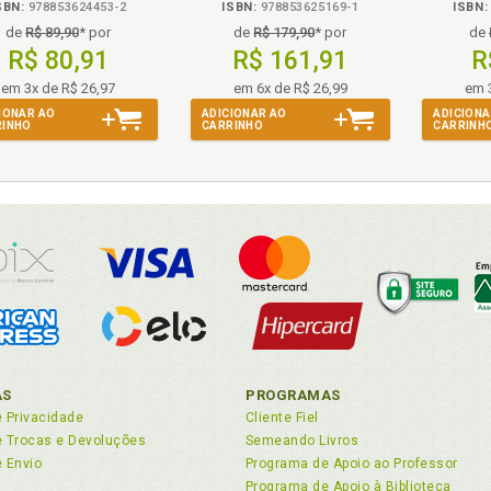
SBN:
978853624453-2
ISBN:
978853625169-1
ISBN:
ortância processual. Sentença, p. 59
de
R$ 89,90
* por
de
R$ 179,90
* por
de
ormação legislativa. Portugal e o Tribunal do Santo Ofício: Cerim
R$ 80,91
R$ 161,91
R
uisição. A «bússola» da inquisição: os regimentos, p. 43
em 3x de R$ 26,97
em 6x de R$ 26,99
em 
uisição. A criação do tribunal da inquisição em Portugal., p. 41
IONAR AO
ADICIONAR AO
ADICIONA
uisição. As denúncias, p. 54
RINHO
CARRINHO
CARRINH
uisidor. Manual dos Inquisidores, p. 30
rodução, p. 15
islação. Tribunal do Santo Ofício, p. 30
lleus Maleficarum» - «Martelo das Feiticeiras», p. 40
ual dos Inquisidores, p. 30
AS
PROGRAMAS
telo das feiticeiras. «Malleus Maleficarum»- «Martelo das Feitic
e Privacidade
Cliente Fiel
itório. O monitório e sua importância, p. 42
de Trocas e Devoluções
Semeando Livros
e Envio
Programa de Apoio ao Professor
al. Crimes contra a moral, p. 77
Programa de Apoio à Biblioteca