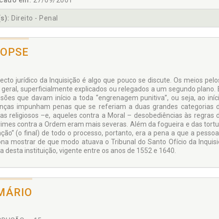
icado em:
27/09/2001
s):
Direito - Penal
NOPSE
ecto jurídico da Inquisição é algo que pouco se discute. Os meios pe
geral, superficialmente explicados ou relegados a um segundo plano
ssões que davam início a toda “engrenagem punitiva”, ou seja, ao in
nças impunham penas que se referiam a duas grandes categorias de
s religiosos –e, aqueles contra a Moral – desobediências às regras 
rimes contra a Ordem eram mais severas. Além da fogueira e das tortu
ação” (o final) de todo o processo, portanto, era a pena a que a pesso
ona mostrar de que modo atuava o Tribunal do Santo Ofício da Inquisi
a desta instituição, vigente entre os anos de 1552 e 1640.
MÁRIO