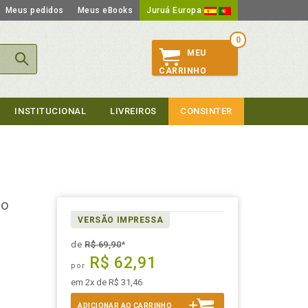
Meus pedidos
Meus eBooks
Juruá Europa
0
MEU
CARRINHO
INSTITUCIONAL
LIVREIROS
CONSINTER
so
VERSÃO IMPRESSA
de
R$ 69,90
*
R$ 62,91
por
em 2x de R$ 31,46
ADICIONAR AO CARRINHO