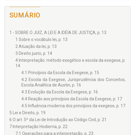
menor. No campo do Direito Processual Civil há trabalhos
sobre tutela de urgência (cautelar e antecipatória), processo
de execução, mandado de segurança e dois estudos sobre o
SUMÁRIO
espinhoso tema concernente à relação jurídica processual e
terceiro.
1 - SOBRE O JUIZ, A LEI E A IDÉIA DE JUSTIÇA, p. 13
1 Sobre o vocábulo lei, p. 13
2 Atuação da lei, p. 13
3 Direito justo, p. 14
4 Interpretação: método exegético e escola da exegese, p.
14
4.1 Princípios da Escola da Exegese, p. 15
4.2 Escola da Exegese, Jurisprudência dos Conceitos,
Escola Analítica de Austin, p. 16
4.3 Evolução da Escola da Exegese, p. 16
4.4 Reação aos princípios da Escola da Exegese, p. 17
4.5 Influência moderna dos princípios da exegese, p. 17
5 Lei e Direito, p. 19
6 O art. 5º da Lei de Introdução ao Código Civil, p. 21
7 Interpretação Hodierna, p. 22
7.1 Operações para a interpretação, p. 23