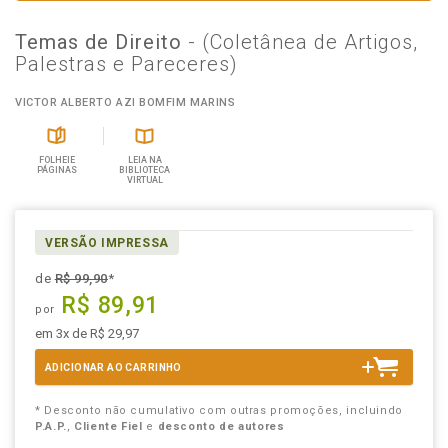
Temas de Direito
- (Coletânea de Artigos,
Palestras e Pareceres)
VICTOR ALBERTO AZI BOMFIM MARINS
FOLHEIE
LEIA NA
PÁGINAS
BIBLIOTECA
VIRTUAL
VERSÃO IMPRESSA
de
R$ 99,90
*
R$ 89,91
por
em 3x de R$ 29,97
ADICIONAR AO CARRINHO
* Desconto não cumulativo com outras promoções, incluindo
P.A.P.
,
Cliente Fiel
e
desconto de autores