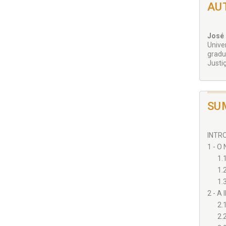
AU
José
Unive
gradu
Justi
SU
INTRO
1 - O
1.
1.
1.3
2 - A
2.
2.