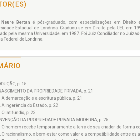
TOR(ES)
 Neure Bertan
é pós-graduado, com especializações em Direito e Pr
rsidade Estadual de Londrina. Graduou-se em Direito pela UEL em 19
ado pela mesma Universidade, em 1987. Foi Juiz Conciliador no Juizado 
ça Federal de Londrina.
MÁRIO
DUÇÃO, p. 15
 NASCIMENTO DA PROPRIEDADE PRIVADA, p. 21
1 A demarcação e a escritura pública, p. 21
2 A ingerência do Estado, p. 22
 O latifúndio, p. 23
 INVENÇÃO DA PROPRIEDADE PRIVADA MODERNA, p. 25
1 O homem recebe temporariamente a terra de seu criador, de forma con
2 O racionalismo, o bem-estar como valor e a compatibilidade entre os an