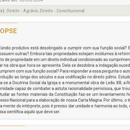
icado em:
03/03/2004
s):
Direito - Agrário; Direito - Constitucional
NOPSE
ifúndio produtivo está desobrigado a cumprir com sua função social?
ossuem outras? Embora tais propriedades estejam incólumes à reforma
eito de propriedade em um direito individual condicionado ao cumpriment
ar na obra que hora se apresenta. Dela se desdobra a indagação suce
umprem com sua função social? Para responder a essa pergunta o auto
volução ao longo dos séculos e sua codificação no direito pátrio. Estud
sa-se a Doutrina Social da Igreja e a monumental obra de Leão XIII, 
nidade capaz de combater a astuta racionalidade perniciosa, que trouxe
tudar as fontes materiais da Constituição faz-se um levantamento h
esso Nacional para a elaboração de nossa Carta Magna. Por último, o 
na mente do intérprete, pois é preciso dar unidade e harmonia ao todo, 
sa científica aquilo que deve ser.