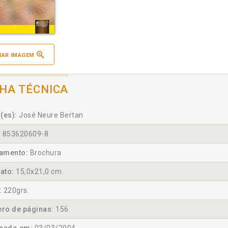
IAR IMAGEM
CHA TÉCNICA
(es):
José Neure Bertan
:
853620609-8
amento:
Brochura
ato:
15,0x21,0 cm
:
220grs.
ro de páginas:
156