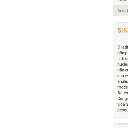
Publ
Área(
SI
O lat
não p
o dir
nucle
não c
sua e
anali
moder
Ao es
Congr
vida 
pesqui