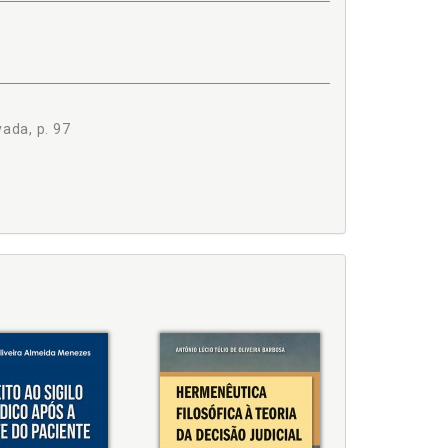
IEDADE PRIVADA, p. 119
vada, p. 97
8