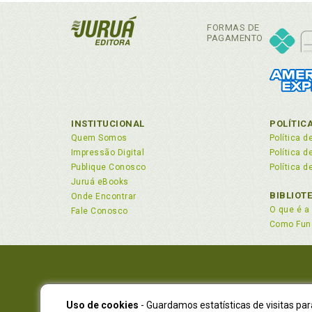
Hom
FORMAS DE
I
PAGAMENTO
Ilu
Ing
Ins
Int
INSTITUCIONAL
POLÍTIC
Inv
Quem Somos
Política d
Inv
Impressão Digital
Política 
Publique Conosco
Política d
Inv
Juruá eBooks
Inv
BIBLIOT
Onde Encontrar
Inv
O que é a 
Fale Conosco
Iso
Como Fun
L
Lat
Leg
Uso de cookies
- Guardamos estatísticas de visitas pa
NOVO EN