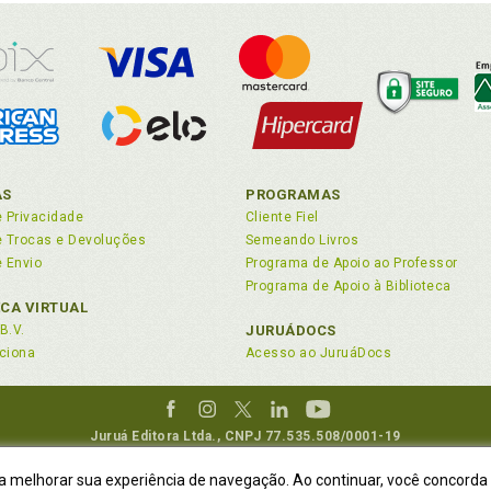
em recebe temporariamente a terra de seu criador, de forma co
minismo, p. 40
erência do Estado, p. 22
tituto da propriedade, p. 33
rodução, p. 15
AS
PROGRAMAS
asão civil. Outras posições, p. 137
e Privacidade
Cliente Fiel
asão civil. Por um final feliz, p. 137
de Trocas e Devoluções
Semeando Livros
e Envio
Programa de Apoio ao Professor
asão civil. Procedimento, p. 135
Programa de Apoio à Biblioteca
asão civil e legitimidade, p. 135
ECA VIRTUAL
enção da propriedade privada moderna, p. 25
B.V.
JURUÁDOCS
nomia. Efetividade das leis e isonomia, p. 101
ciona
Acesso ao JuruáDocs
Juruá Editora Ltda., CNPJ 77.535.508/0001-19
ifúndio, p. 23
Juruá Informática Ltda., CNPJ 01.701.561/0001-80
itimidade e invasão civil, p. 135
ra melhorar sua experiência de navegação. Ao continuar, você concorda
DEREÇO:
R. Flávio Dallegrave, 7665, São Lourenço |
Curitiba - Paraná - CEP