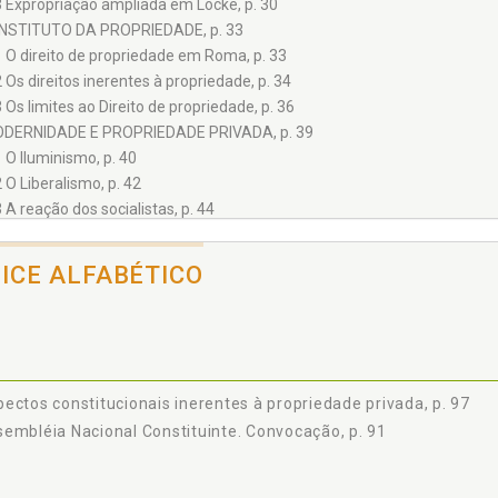
3 Expropriação ampliada em Locke, p. 30
 INSTITUTO DA PROPRIEDADE, p. 33
1 O direito de propriedade em Roma, p. 33
2 Os direitos inerentes à propriedade, p. 34
3 Os limites ao Direito de propriedade, p. 36
ODERNIDADE E PROPRIEDADE PRIVADA, p. 39
1 O Iluminismo, p. 40
2 O Liberalismo, p. 42
3 A reação dos socialistas, p. 44
M BUSCA DA PÓS-MODERNIDADE, p. 51
1 A rerum novarum, p. 56
DICE ALFABÉTICO
2 A Teoria da Justiça e o Construtivismo, p. 61
3 O contrato pós-moderno, p. 70
 CONSTITUIÇÃO MATERIAL E SEUS PRECEDENTES, p. 75
1 A dialética no campo, p. 76
2 A convocação da Assembléia Nacional Constituinte, p. 91
ectos constitucionais inerentes à propriedade privada, p. 97
3 O toque de recolher, p. 93
embléia Nacional Constituinte. Convocação, p. 91
SPECTOS CONSTITUCIONAIS INERENTES À PROPRIEDADE PRIVADA, p. 
1 A República, p. 99
2 Efetividade das leis e Isonomia, p. 101