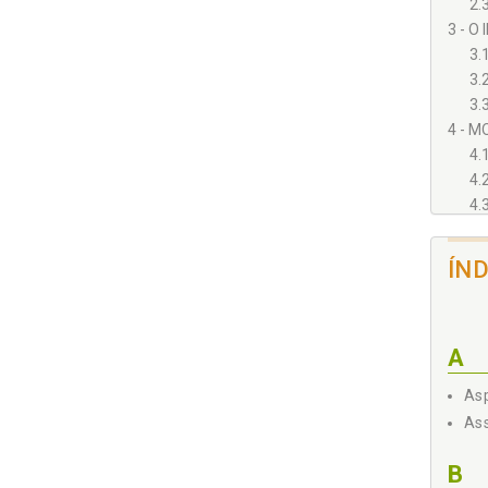
2.
3 - O
3.
3.
3.
4 - M
4.
4.
4.
5 - E
5.
ÍN
5.
5.
6 - A
A
6.
6.
Asp
6.
Ass
7 - A
7.
B
7.