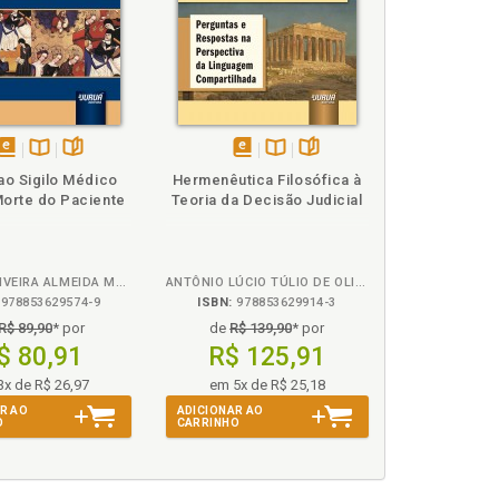
disponível
Disponível
páginas
disponível
Disponível
páginas
 ao Sigilo Médico
Hermenêutica Filosófica à
em
na
em
na
orte do Paciente
Teoria da Decisão Judicial
eBook
B.V.
eBook
B.V.
RENATA OLIVEIRA ALMEIDA MENEZES
ANTÔNIO LÚCIO TÚLIO DE OLIVEIRA BARBOSA
978853629574-9
ISBN:
978853629914-3
R$ 89,90
* por
de
R$ 139,90
* por
$ 80,91
R$ 125,91
rivada, p. 119
3x de R$ 26,97
em 5x de R$ 25,18
R AO
ADICIONAR AO
 propriedade e sanções, p. 128
O
CARRINHO