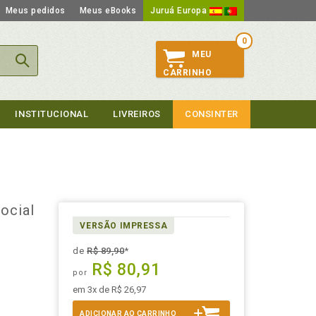
Meus pedidos
Meus eBooks
Juruá Europa
0
MEU
CARRINHO
INSTITUCIONAL
LIVREIROS
CONSINTER
ocial
VERSÃO IMPRESSA
de
R$ 89,90
*
R$ 80,91
por
em 3x de R$ 26,97
ADICIONAR AO CARRINHO