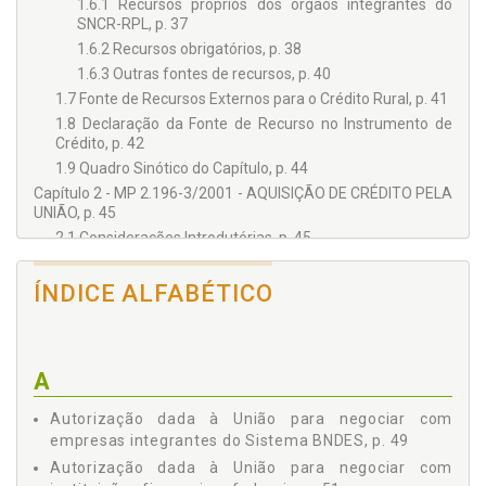
1.6.1 Recursos próprios dos órgãos integrantes do
SNCR-RPL, p. 37
1.6.2 Recursos obrigatórios, p. 38
1.6.3 Outras fontes de recursos, p. 40
1.7 Fonte de Recursos Externos para o Crédito Rural, p. 41
1.8 Declaração da Fonte de Recurso no Instrumento de
Crédito, p. 42
1.9 Quadro Sinótico do Capítulo, p. 44
Capítulo 2 - MP 2.196-3/2001 - AQUISIÇÃO DE CRÉDITO PELA
UNIÃO, p. 45
2.1 Considerações Introdutórias, p. 45
2.2 Autorização Dada à União para Negociar com
Empresas Integrantes do Sistema BNDES, p. 49
ÍNDICE ALFABÉTICO
2.3 Da Autorização Dada à União para Negociar com
Instituições Financeiras Federais, p. 51
2.3.1 Natureza jurídica do crédito cedido - crédito rural,
p. 52
A
2.3.2 Operações de crédito rural alongadas nos termos
da Lei 9.138/1998, p. 62
Autorização dada à União para negociar com
empresas integrantes do Sistema BNDES, p. 49
2.3.3 Operação originária de crédito rural lastreada em
recursos das instituições financeiras e do Tesouro
Autorização dada à União para negociar com
Nacional, p. 64