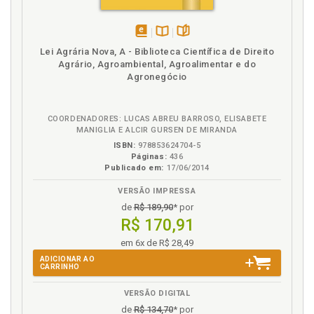
Inscrição em dívida ativa, p. 108
Instituição financeira federal. Autorização dada à
União para negociar com instituições financeiras
disponível
Disponível
páginas
Lei Agrária Nova, A - Biblioteca Científica de Direito
federais, p. 51
em
na
Agrário, Agroambiental, Agroalimentar e do
Instituições financeiras. Operações lastreadas em
eBook
B.V.
Agronegócio
recursos próprios das instituições financeiras, p. 65
Instituto do crédito rural, p. 17
COORDENADORES: LUCAS ABREU BARROSO, ELISABETE
Instituto do crédito rural. Quadro sinótico do
MANIGLIA E ALCIR GURSEN DE MIRANDA
capítulo, p. 44
ISBN:
978853624704-5
Páginas:
436
L
Publicado em:
17/06/2014
VERSÃO IMPRESSA
Legislação, p. 115
de
R$ 189,90
* por
Lei 9.138, de 29 de novembro de 1995, p. 115
R$ 170,91
Lei 9.138/1995. Exame da Lei 9.138/1995.
Securitização e PESA, p. 71
em 6x de R$ 28,49
Lei 9.138/1998. Operações de crédito rural
ADICIONAR AO
CARRINHO
alongadas nos termos da Lei 9.138/1998, p. 62
VERSÃO DIGITAL
M
de
R$ 134,70
* por