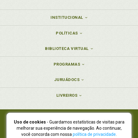
instituições financeiras federais, p. 51
União. MP 2.196-3/2001. Aquisição de crédito pela
União, p. 45
INSTITUCIONAL
POLÍTICAS
BIBLIOTECA VIRTUAL
PROGRAMAS
JURUÁDOCS
LIVREIROS
Uso de cookies
- Guardamos estatísticas de visitas para
Juruá Editora Ltda., CNPJ 77.535.508/0001-19
melhorar sua experiência de navegação. Ao continuar,
Juruá Informática Ltda., CNPJ 01.701.561/0001-80
você concorda com nossa
política de privacidade
.
NOVO ENDEREÇO:
R. Flávio Dallegrave, 7665, São Lourenço |