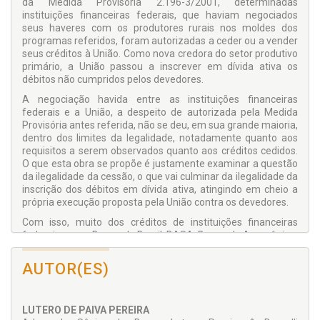
da Medida Provisória 2.196-3/2001, determinadas
instituições financeiras federais, que haviam negociados
seus haveres com os produtores rurais nos moldes dos
programas referidos, foram autorizadas a ceder ou a vender
seus créditos à União. Como nova credora do setor produtivo
primário, a União passou a inscrever em dívida ativa os
débitos não cumpridos pelos devedores.
A negociação havida entre as instituições financeiras
federais e a União, a despeito de autorizada pela Medida
Provisória antes referida, não se deu, em sua grande maioria,
dentro dos limites da legalidade, notadamente quanto aos
requisitos a serem observados quanto aos créditos cedidos.
O que esta obra se propõe é justamente examinar a questão
da ilegalidade da cessão, o que vai culminar da ilegalidade da
inscrição dos débitos em dívida ativa, atingindo em cheio a
própria execução proposta pela União contra os devedores.
Com isso, muito dos créditos de instituições financeiras
federais, como Banco do Brasil, BASA, Banco da Amazônia e
Banco do Nordeste, transferidos à União (seja através de
cessão ou através de venda) sem preenchimento dos
AUTOR(ES)
requisitos legais especiais, deverão retornar aos cedentes,
que se afiguram como os únicos titulares desses haveres e,
como tais, legitimados para o processo de cobrança judicial.
LUTERO DE PAIVA PEREIRA
A partir desta obra o leitor poderá identificar quais são os