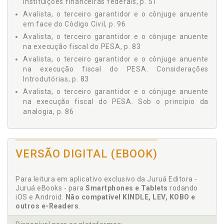
instituições financeiras federais, p. 51
2.3.3.1 Operações lastreadas em recursos próprios
Avalista, o terceiro garantidor e o cônjuge anuente
das instituições financeiras, p. 65
em face do Código Civil, p. 96
2.3.3.2 Operações lastreadas em recursos do
Avalista, o terceiro garantidor e o cônjuge anuente
Tesouro Nacional, p. 67
na execução fiscal do PESA, p. 83
2.4 Quadro Sinótico, p. 68
Avalista, o terceiro garantidor e o cônjuge anuente
Capítulo 3 - EXAME DA LEI 9.138/1995 - SECURITIZAÇÃO E
na execução fiscal do PESA. Considerações
PESA, p. 71
Introdutórias, p. 83
Capítulo 4 - O AVALISTA, O TERCEIRO GARANTIDOR E O
CÔNJUGE ANUENTE NA EXECUÇÃO FISCAL DO PESA, p. 83
Avalista, o terceiro garantidor e o cônjuge anuente
na execução fiscal do PESA. Sob o princípio da
4.1 Considerações Introdutórias, p. 83
analogia, p. 86
4.2 Sob o Princípio da Analogia, p. 86
4.3 O Avalista, o Terceiro Garantidor e o Cônjuge Anuente
B
em Face do Código Civil, p. 96
Capítulo 5 - PRINCÍPIOS CIVIS DO TÍTULO DE CRÉDITO E DO
VERSÃO DIGITAL (EBOOK)
BNDES. Autorização dada à União para negociar com
CRÉDITO RURAL EM FACE DO ART. 109 DO CTN, p. 101
empresas integrantes do Sistema BNDES, p. 49
5.1 Considerações Introdutórias, p. 101
5.2 Do Título de Crédito, p. 106
Para leitura em aplicativo exclusivo da Juruá Editora -
C
Juruá eBooks - para
Smartphones e Tablets
rodando
5.3 Da Inscrição em Dívida Ativa, p. 108
iOS e Android.
Não compatível KINDLE, LEV, KOBO e
5.4 Quadro Sinótico, p. 111
CDA. Nulidade da CDA, p. 113
outros e-Readers
.
Capítulo 6 - NULIDADE DA CDA, p. 113
Código Civil. Avalista, o terceiro garantidor e o
Capítulo 7 - LEGISLAÇÃO, p. 115