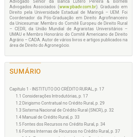
Advogado Sênior da Banca Lutero Pereira & Bornelli
requisitos autorizadores da cessão e, consequentemente, a
Advogados Associados (
www.pbadv.com.br
). Graduado em
procedimento ou não da cobrança instaurada pela União.
Direito pela Universidade Estadual de Maringá – UEM. Foi
Coordenador da Pós-Graduação em Direito Agrofinanceiro
da Unicesumar. Membro do Comitê Europeu de Direito Rural
– CEDR, da União Mundial de Agraristas Universitários –
UMAU e Membro Honorário do Comitê Americano de Direito
Agrário – CADA. Autor de vários livros e artigos publicados na
área de Direito do Agronegócio.
SUMÁRIO
Capítulo 1 - INSTITUTO DO CRÉDITO RURAL, p. 17
1.1 Considerações Introdutórias, p. 17
1.2 Dirigismo Contratual no Crédito Rural, p. 29
1.3 Sistema Nacional de Crédito Rural (SNCR), p. 32
1.4 Manual de Crédito Rural, p. 33
1.5 Fontes dos Recursos no Crédito Rural, p. 34
1.6 Fontes Internas de Recursos no Crédito Rural, p. 37