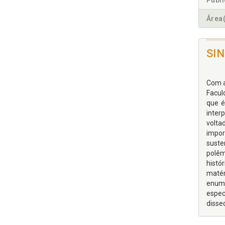
Publ
Área(
SI
Com a
Facul
que é
interp
volta
impor
suste
polêm
histó
matér
enume
espec
disse