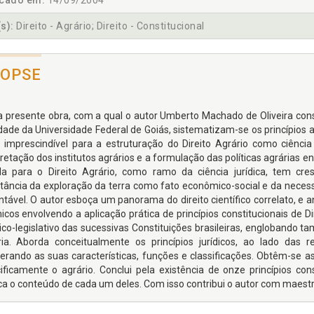
icado em:
14/09/2004
s):
Direito - Agrário; Direito - Constitucional
NOPSE
 presente obra, com a qual o autor Umberto Machado de Oliveira co
dade da Universidade Federal de Goiás, sistematizam-se os princípios a
 imprescindível para a estruturação do Direito Agrário como ciênc
retação dos institutos agrários e a formulação das políticas agrárias e
da para o Direito Agrário, como ramo da ciência jurídica, tem cr
tância da exploração da terra como fato econômico-social e da nece
ntável. O autor esboça um panorama do direito científico correlato, e a
icos envolvendo a aplicação prática de princípios constitucionais de Dir
rico-legislativo das sucessivas Constituições brasileiras, englobando t
ia. Aborda conceitualmente os princípios jurídicos, ao lado das 
rando as suas características, funções e classificações. Obtêm-se assi
ificamente o agrário. Conclui pela existência de onze princípios co
ca o conteúdo de cada um deles. Com isso contribui o autor com maestri