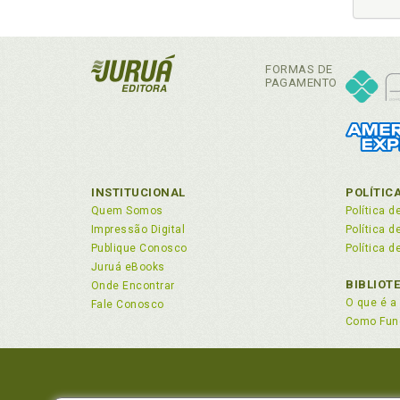
10 Pr
Des
11 Pr
Des
12 Pr
Des
FORMAS DE
13 Pri
PAGAMENTO
Dir
CONCL
Dir
REFER
Dir
Dir
Dir
INSTITUCIONAL
POLÍTIC
Dir
Quem Somos
Política d
Dir
Impressão Digital
Política 
Dir
Publique Conosco
Política d
Dir
Juruá eBooks
Dir
BIBLIOT
Onde Encontrar
O que é a 
Fale Conosco
Dir
Como Fun
Dir
Dir
Dir
Dir