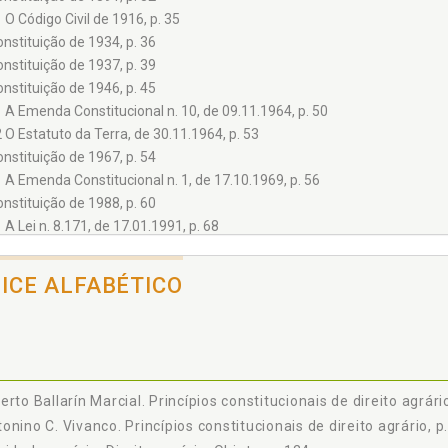
1 O Código Civil de 1916, p. 35
nstituição de 1934, p. 36
nstituição de 1937, p. 39
nstituição de 1946, p. 45
1 A Emenda Constitucional n. 10, de 09.11.1964, p. 50
2 O Estatuto da Terra, de 30.11.1964, p. 53
nstituição de 1967, p. 54
1 A Emenda Constitucional n. 1, de 17.10.1969, p. 56
nstituição de 1988, p. 60
1 A Lei n. 8.171, de 17.01.1991, p. 68
2 A Lei n. 8.629, de 25.02.1993, p. 70
3 A Lei Complementar n. 76, de 06.07.1993, p. 73
DICE ALFABÉTICO
4 O Código Civil vigente (Lei n. 10.406, de 10.01.2002), p. 76
ulo II - BREVE ESTUDO DOS PRINCÍPIOS JURÍDICOS, p. 79
e vem a ser um princípio de direito, p. 79
1 Distinção entre regras e princípios, p. 81
ão de um princípio jurídico, p. 95
erto Ballarín Marcial. Princípios constitucionais de direito agrári
1 Função fundamentadora da ordem jurídica, p. 96
onino C. Vivanco. Princípios constitucionais de direito agrário, p
2 Função interpretativa (hermenêutica), p. 97