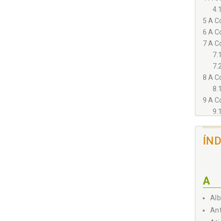
4.
5 A Co
6 A Co
7 A Co
7.
7.
8 A Co
8.
9 A Co
9.
9.
9.
ÍN
9.
Capít
1 O qu
A
1.
2 Funç
Alb
2.
Ant
2.