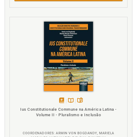
Liberdade de expressão. Biografia não autorizada e
liberdade de ex-pressão, p. 25
Liberdade de expressão. Biografias não autorizadas
e liberdade de expressão, p. 95
Liberdade de expressão. Eficácia jurídica, p. 28
Liberdade de expressão. Restrições e colisões, p. 30
N
Nome, palavra e imagem, p. 58
P
Palavra. Nome, palavra e imagem, p. 58
Personalidade. Dignidade humana e direitos de
personalidade, p. 31
disponível
Disponível
páginas
Ius Constitutionale Commune na América Latina -
Personalidade. Direitos de personalidade, p. 54
em
na
Volume II - Pluralismo e Inclusão
Privacidade, p. 65
eBook
B.V.
Problemática jurídica. Considerandos e localização
problemático-dogmática, p. 11
COORDENADORES: ARMIN VON BOGDANDY, MARIELA