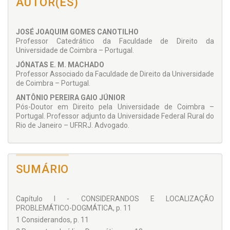
AUTOR(ES)
dogmático, este que se estende à própria pessoa biografada
bem como aos meios de proteção jurídico e jurisdicionais
propícios ao enfrentamento da complexidade que o tema
exige.
JOSÉ JOAQUIM GOMES CANOTILHO
Professor Catedrático da Faculdade de Direito da
Universidade de Coimbra – Portugal.
JÓNATAS E. M. MACHADO
Professor Associado da Faculdade de Direito da Universidade
de Coimbra – Portugal.
ANTÔNIO PEREIRA GAIO JÚNIOR
Pós-Doutor em Direito pela Universidade de Coimbra –
Portugal. Professor adjunto da Universidade Federal Rural do
Rio de Janeiro – UFRRJ. Advogado.
SUMÁRIO
Capítulo I - CONSIDERANDOS E LOCALIZAÇÃO
PROBLEMÁTICO-DOGMÁTICA, p. 11
1 Considerandos, p. 11