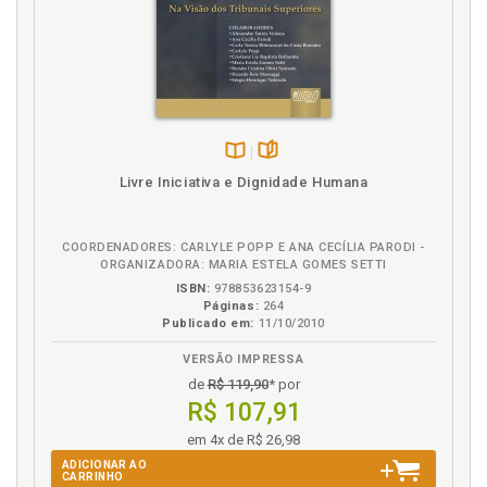
figuras públicas e pri-vadas, p. 50
Figuras públicas. Conceito e taxonomia, p. 44
H
Honra, crédito e bom nome, p. 61
I
Disponível
páginas
Livre Iniciativa e Dignidade Humana
na
Ilícito-dano. Tutela inibitória e sua aptidão: a
B.V.
problemática do binô-mio ilícito-dano e a proteção
COORDENADORES: CARLYLE POPP E ANA CECÍLIA PARODI -
processual preventiva, p. 72
ORGANIZADORA: MARIA ESTELA GOMES SETTI
Imagem. Nome, palavra e imagem, p. 58
ISBN:
978853623154-9
Páginas:
264
Interesse público. Discurso Público e interesse
Publicado em:
11/10/2010
público, p. 37
VERSÃO IMPRESSA
L
de
R$ 119,90
* por
R$ 107,91
Liberdade de expressão, p. 25
em 4x de R$ 26,98
Liberdade de expressão. Âmbito normativo e âmbito
ADICIONAR AO
de proteção, p. 27
CARRINHO