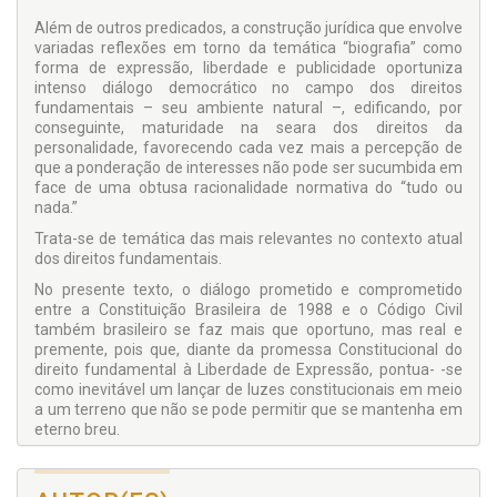
Além de outros predicados, a construção jurídica que envolve
variadas reflexões em torno da temática “biografia” como
forma de expressão, liberdade e publicidade oportuniza
intenso diálogo democrático no campo dos direitos
fundamentais – seu ambiente natural –, edificando, por
conseguinte, maturidade na seara dos direitos da
personalidade, favorecendo cada vez mais a percepção de
que a ponderação de interesses não pode ser sucumbida em
face de uma obtusa racionalidade normativa do “tudo ou
nada.”
Trata-se de temática das mais relevantes no contexto atual
dos direitos fundamentais.
No presente texto, o diálogo prometido e comprometido
entre a Constituição Brasileira de 1988 e o Código Civil
também brasileiro se faz mais que oportuno, mas real e
premente, pois que, diante da promessa Constitucional do
direito fundamental à Liberdade de Expressão, pontua- -se
como inevitável um lançar de luzes constitucionais em meio
a um terreno que não se pode permitir que se mantenha em
eterno breu.
Os campos da biografia não autorizada e da liberdade de
expressão são enfrentados à luz do enquadramento jurídico-