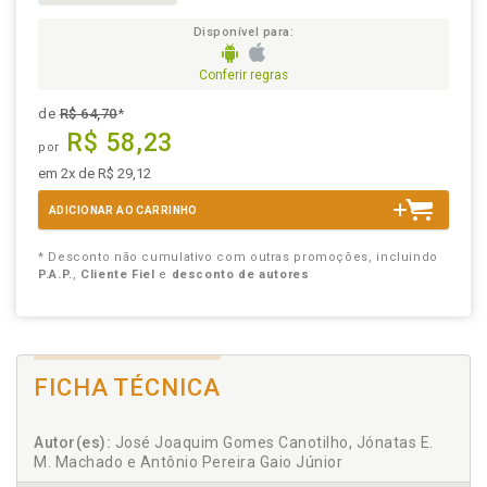
Disponível para:
Conferir regras
de
R$ 64,70
*
R$ 58,23
por
em 2x de R$ 29,12
ADICIONAR AO CARRINHO
* Desconto não cumulativo com outras promoções, incluindo
P.A.P.
,
Cliente Fiel
e
desconto de autores
FICHA TÉCNICA
Autor(es):
José Joaquim Gomes Canotilho, Jónatas E.
M. Machado e Antônio Pereira Gaio Júnior