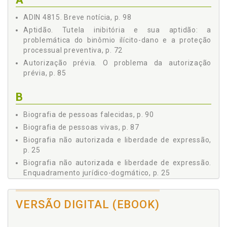
2.3 Relevância e estatuto jurídico, p. 39
ADIN 4815. Breve notícia, p. 98
Capítulo III - O REFERENTE PESSOAL DE BIOGRAFIAS: A
PESSOA BIOGRAFADA, p. 43
Aptidão. Tutela inibitória e sua aptidão: a
problemática do binômio ilícito-dano e a proteção
1 Figuras Públicas, p. 43
processual preventiva, p. 72
1.1 Conceito e taxonomia, p. 44
Autorização prévia. O problema da autorização
2 Biografias Não Autorizadas e Figuras Públicas e Privadas, p.
prévia, p. 85
50
3 Direitos de Personalidade, p. 54
B
3.1 Fundamento constitucional, p. 56
3.2 Elementos substantivos centrais, p. 58
Biografia de pessoas falecidas, p. 90
3.2.1 Nome, palavra e imagem, p. 58
Biografia de pessoas vivas, p. 87
3.2.2 Honra, crédito e bom nome, p. 61
Biografia não autorizada e liberdade de expressão,
3.2.3 Privacidade, p. 65
p. 25
3.3 Meios de proteção, p. 68
Biografia não autorizada e liberdade de expressão.
3.3.1 Tutela sancionatória e reparatória, p. 69
Enquadramento jurídico-dogmático, p. 25
3.3.2 Tutela inibitória e sua aptidão: a problemática do
Biografia não autorizada. Liberdade de expressão.
binômio Ilícito-Dano e a proteção processual
Considerandos, p. 11
preventiva, p. 72
VERSÃO DIGITAL (EBOOK)
Biografia não autorizada. Liberdade de expressão.
3.3.3 Tutela inibitória. Previsões legais, p. 77
Perguntas jurídico-dogmáticas, p. 13
3.3.4 Aplicabilidade da tutela inibitória "pura", p. 80