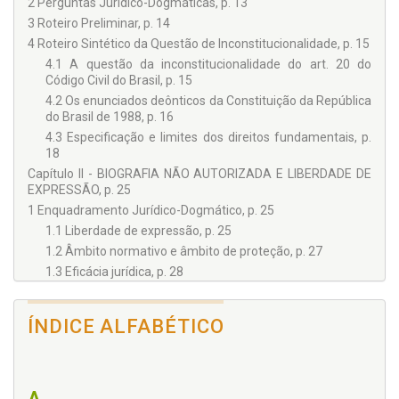
2 Perguntas Jurídico-Dogmáticas, p. 13
3 Roteiro Preliminar, p. 14
4 Roteiro Sintético da Questão de Inconstitucionalidade, p. 15
4.1 A questão da inconstitucionalidade do art. 20 do
Código Civil do Brasil, p. 15
4.2 Os enunciados deônticos da Constituição da República
do Brasil de 1988, p. 16
4.3 Especificação e limites dos direitos fundamentais, p.
18
Capítulo II - BIOGRAFIA NÃO AUTORIZADA E LIBERDADE DE
EXPRESSÃO, p. 25
1 Enquadramento Jurídico-Dogmático, p. 25
1.1 Liberdade de expressão, p. 25
1.2 Âmbito normativo e âmbito de proteção, p. 27
1.3 Eficácia jurídica, p. 28
1.4 Restrições e colisões, p. 30
1.5 Dignidade humana e direitos de personalidade, p. 31
ÍNDICE ALFABÉTICO
1.6 Esfera de discurso público, p. 33
2 Biografias Não Autorizadas, p. 35
2.1 Conceito, p. 35
A
2.2 Discurso público e interesse público, p. 37