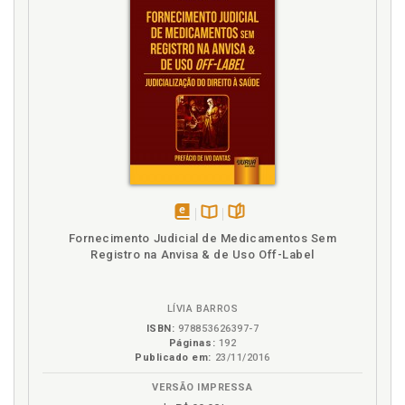
Tutela inibitória. Breves considerações acerca da
tutela inibitória no plano da divulgação de uma
biografia não autorizada, p. 83
Tutela inibitória. Previsões legais, p. 77
Tutela sancionatória e reparatória, p. 69
disponível
Disponível
páginas
Fornecimento Judicial de Medicamentos Sem
em
na
Registro na Anvisa & de Uso Off-Label
eBook
B.V.
LÍVIA BARROS
ISBN:
978853626397-7
Páginas:
192
Publicado em:
23/11/2016
VERSÃO IMPRESSA