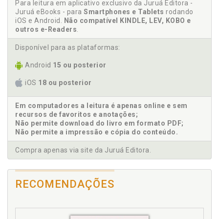
Para leitura em aplicativo exclusivo da Juruá Editora -
Biografia não autorizada. Liberdade de expressão.
3.3.5 Breves considerações acerca da tutela inibitória
Juruá eBooks - para
Smartphones e Tablets
rodando
Roteiro preliminar, p. 14
no plano da divulgação de uma biografia não
iOS e Android.
Não compatível KINDLE, LEV, KOBO e
autorizada, p. 83
Biografia não autorizada. Liberdade de expressão.
outros e-Readers
.
4 O Problema da Autorização Prévia, p. 85
Roteiro sintético da questão de
4.1 Biografia de pessoas vivas, p. 87
inconstitucionalidade, p. 15
Disponível para as plataformas:
4.2 Biografia de pessoas falecidas, p. 90
Biografia. Referente pessoal de biografias: a pessoa
Android
15 ou posterior
5 Biografias Não Autorizadas e Liberdade de Expressão, p. 95
biografada, p. 43
6 ADIN 4815. Breve Notícia, p. 98
Biografias não autorizadas, p. 35
iOS
18 ou posterior
REFERÊNCIAS, p. 101
Biografias não autorizadas e figuras públicas e
privadas, p. 50
Em computadores a leitura é apenas online e sem
Biografias não autorizadas e liberdade de
recursos de favoritos e anotações;
Não permite download do livro em formato PDF;
expressão, p. 95
Não permite a impressão e cópia do conteúdo.
Biografias não autorizadas. Conceito, p. 35
Biografias não autorizadas. Relevância e estatuto
Compra apenas via site da Juruá Editora.
jurídico, p. 39
Bom nome. Honra, crédito e bom nome, p. 61
RECOMENDAÇÕES
C
Código Civil, art. 20. Questão da