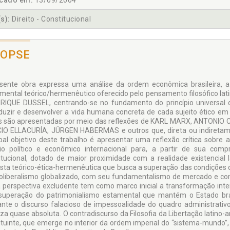
icado em:
13/09/2004
s):
Direito - Constitucional
NOPSE
sente obra expressa uma análise da ordem econômica brasileira, a 
umental teórico/hermenêutico oferecido pelo pensamento filosófico lati
RIQUE DUSSEL, centrando-se no fundamento do princípio universal de 
duzir e desenvolver a vida humana concreta de cada sujeito ético em
s são apresentadas por meio das reflexões de KARL MARX, ANTON
IO ELLACURÍA, JÜRGEN HABERMAS e outros que, direta ou indiretame
ipal objetivo deste trabalho é apresentar uma reflexão crítica sobre 
io político e econômico internacional para, a partir de sua co
itucional, dotado de maior proximidade com a realidade existencial 
sta teórico-ética-hermenêutica que busca a superação das condições d
oliberalismo globalizado, com seu fundamentalismo de mercado e com s
 perspectiva excludente tem como marco inicial a transformação inter
uperação do patrimonialismo estamental que mantém o Estado bras
nte o discurso falacioso de impessoalidade do quadro administrati
za quase absoluta. O contradiscurso da Filosofia da Libertação latin
ituinte, que emerge no interior da ordem imperial do “sistema-mundo”,