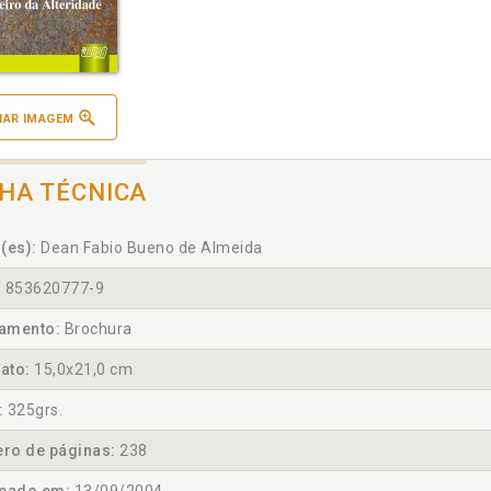
IAR IMAGEM
CHA TÉCNICA
(es):
Dean Fabio Bueno de Almeida
:
853620777-9
amento:
Brochura
ato:
15,0x21,0 cm
:
325grs.
ro de páginas:
238