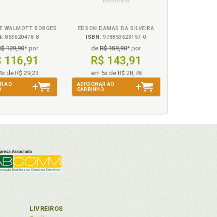
Nacional
E WALMOTT BORGES
EDSON DAMAS DA SILVEIRA
N:
853620478-8
ISBN:
978853623157-0
R$ 129,90
* por
de
R$ 159,90
* por
 116,91
R$ 143,91
4x de R$ 29,23
em 5x de R$ 28,78
R AO
ADICIONAR AO
O
CARRINHO
LIVREIROS