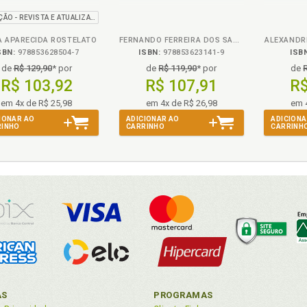
2ª EDIÇÃO - REVISTA E ATUALIZADA
A APARECIDA ROSTELATO
FERNANDO FERREIRA DOS SANTOS
ALEXANDR
SBN:
978853628504-7
ISBN:
978853623141-9
ISB
de
R$ 129,90
* por
de
R$ 119,90
* por
de
R$ 103,92
R$ 107,91
R$
em 4x de R$ 25,98
em 4x de R$ 26,98
em 
IONAR AO
ADICIONAR AO
ADICIONA
RINHO
CARRINHO
CARRINH
AS
PROGRAMAS