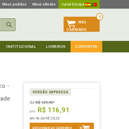
Meus pedidos
Meus eBooks
Juruá Europa
0
MEU
CARRINHO
INSTITUCIONAL
LIVREIROS
CONSINTER
co -
VERSÃO IMPRESSA
dade
de
R$ 129,90
*
R$ 116,91
por
em 4x de R$ 29,23
ADICIONAR AO CARRINHO