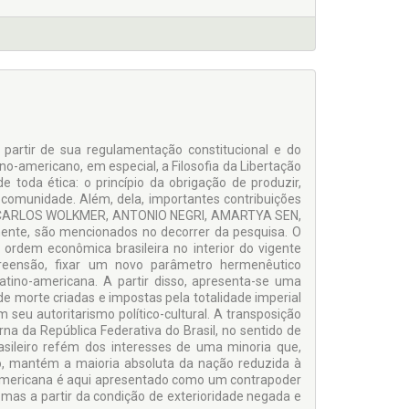
partir de sua regulamentação constitucional e do
no-americano, em especial, a Filosofia da Libertação
toda ética: o princípio da obrigação de produzir,
 comunidade. Além, dela, importantes contribuições
IO CARLOS WOLKMER, ANTONIO NEGRI, AMARTYA SEN,
nte, são mencionados no decorrer da pesquisa. O
a ordem econômica brasileira no interior do vigente
mpreensão, fixar um novo parâmetro hermenêutico
latino-americana. A partir disso, apresenta-se uma
e morte criadas e impostas pela totalidade imperial
eu autoritarismo político-cultural. A transposição
na da República Federativa do Brasil, no sentido de
ileiro refém dos interesses de uma minoria que,
vo, mantém a maioria absoluta da nação reduzida à
o-americana é aqui apresentado como um contrapoder
 mas a partir da condição de exterioridade negada e