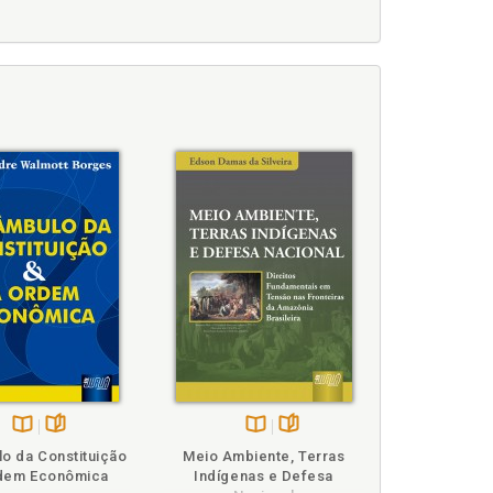
Disponível
páginas
Disponível
páginas
o da Constituição
Meio Ambiente, Terras
na
na
rdem Econômica
Indígenas e Defesa
B.V.
B.V.