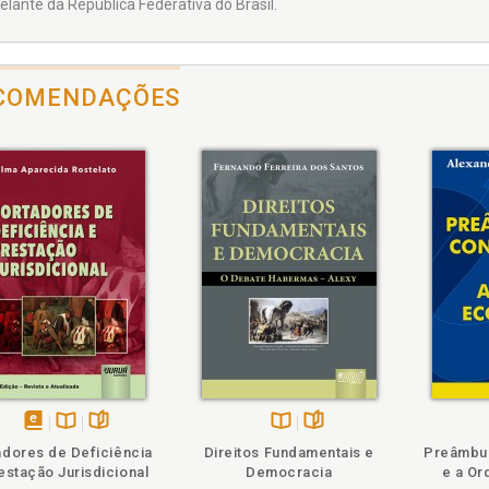
elante da República Federativa do Brasil.
COMENDAÇÕES
heie
Também
Folheie
disponível
Disponível
páginas
Disponível
páginas
adores de Deficiência
Direitos Fundamentais e
Preâmbul
em
na
na
estação Jurisdicional
Democracia
e a O
eBook
B.V.
B.V.