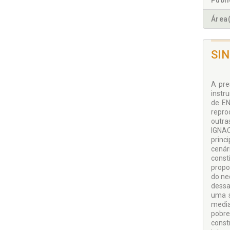
Publ
Área(
SI
A pre
instr
de EN
repro
outra
IGNAC
princ
cenár
const
propo
do ne
dessa
uma s
media
pobre
const