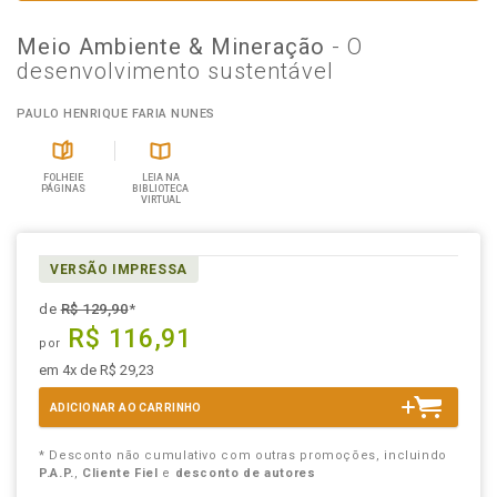
Meio Ambiente & Mineração
- O
desenvolvimento sustentável
PAULO HENRIQUE FARIA NUNES
FOLHEIE
LEIA NA
PÁGINAS
BIBLIOTECA
VIRTUAL
VERSÃO IMPRESSA
de
R$ 129,90
*
R$ 116,91
por
em 4x de R$ 29,23
ADICIONAR AO CARRINHO
* Desconto não cumulativo com outras promoções, incluindo
P.A.P.
,
Cliente Fiel
e
desconto de autores