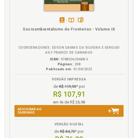
Impacto ambiental. Estudo de impacto ambiental e
relatório de impacto ambiental, p. 122
Influência dos recursos naturais na transformação
do conceito de território. Apêndice, p. 197
disponível
Disponível
páginas
Instrumento internacional. Principais conferências e
Socioambientalismo de Fronteiras - Volume IX
em
na
instrumentos internacionais de tutela ambiental e o
eBook
B.V.
desenvolvimento sustentável, p. 42
COORDENADORES: EDSON DAMAS DA SILVEIRA E SERGUEI
Introdução, p. 15
AILY FRANCO DE CAMARGO
ISBN:
978853629688-3
J
Páginas:
208
Publicado em:
01/04/2022
Jaupaci. Exploração de granito em Jaupaci, p. 164
VERSÃO IMPRESSA
Jaupaci. Exploração do Granito no Município de
de
R$ 119,90
* por
Jaupaci, p. 147
R$ 107,91
Jaupaci. Exploração do Granito no Município de
Jaupaci: o estudo de um caso concreto, p. 135
em 4x de R$ 26,98
Johannesburgo. Conferência Mundial sobre o
ADICIONAR AO
CARRINHO
Desenvolvimento Sustentável - Johannesburgo
2002, p. 52
VERSÃO DIGITAL
de
R$ 84,70
* por
L