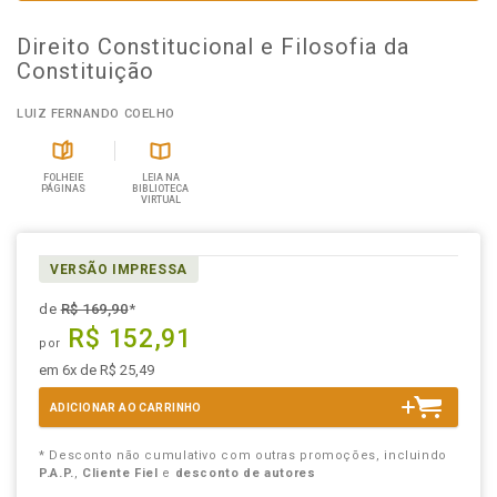
Direito Constitucional e Filosofia da
Constituição
LUIZ FERNANDO COELHO
FOLHEIE
LEIA NA
PÁGINAS
BIBLIOTECA
VIRTUAL
VERSÃO IMPRESSA
de
R$ 169,90
*
R$ 152,91
por
em 6x de R$ 25,49
ADICIONAR AO CARRINHO
* Desconto não cumulativo com outras promoções, incluindo
P.A.P.
,
Cliente Fiel
e
desconto de autores