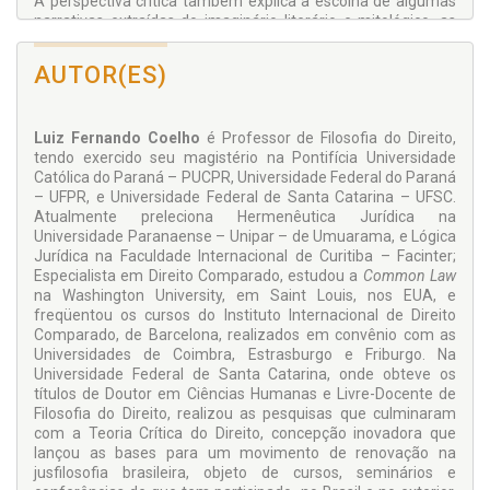
A perspectiva crítica também explica a escolha de algumas
narrativas extraídas do imaginário literário e mitológico, as
quais apresentam certo paralelismo com situações
estudadas no âmbito mais restrito da hermenêutica
AUTOR(ES)
constitucional. Entretanto, se a imaginação literária oferece
lições, paradigmas e exemplos, a imaginação jurídica
interfere diretamente no comportamento das pessoas,
Luiz Fernando Coelho
é Professor de Filosofia do Direito,
induzindo-as a aceitarem como verdade dogmática o que
tendo exercido seu magistério na Pontifícia Universidade
não passa de aparência e conjetura.
Católica do Paraná – PUCPR, Universidade Federal do Paraná
– UFPR, e Universidade Federal de Santa Catarina – UFSC.
Atualmente preleciona Hermenêutica Jurídica na
Universidade Paranaense – Unipar – de Umuarama, e Lógica
Jurídica na Faculdade Internacional de Curitiba – Facinter;
Especialista em Direito Comparado, estudou a
Common Law
na Washington University, em Saint Louis, nos EUA, e
freqüentou os cursos do Instituto Internacional de Direito
Comparado, de Barcelona, realizados em convênio com as
Universidades de Coimbra, Estrasburgo e Friburgo. Na
Universidade Federal de Santa Catarina, onde obteve os
títulos de Doutor em Ciências Humanas e Livre-Docente de
Filosofia do Direito, realizou as pesquisas que culminaram
com a Teoria Crítica do Direito, concepção inovadora que
lançou as bases para um movimento de renovação na
jusfilosofia brasileira, objeto de cursos, seminários e