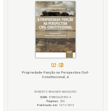
irrecusável conteúdo jusnatu - ralista dos direitos
humanos ., p. 212
Direitos humanos e direitos fundamentais ., p. 180
Dogmática, zezética e crítica da Constituição, p. 145
Doutrina constitucionalista, p. 28
E
Economia . Constituição econômicae o direito do
planejamento ., p. 117
Estado Social de Direito e planejamento
constitucional, p. 99
Estado deDireito, p. 90
Disponível
páginas
Propriedade-Função na Perspectiva Civil-
na
Constitucional, A
F
B.V.
Filosofia . Hermenêutica constitucional filosófica e a
ROBERTO WAGNER MARQUESI
crise hermenêutica ., p. 149
ISBN:
978853623993-4
Fio de Ariadne . Constituição horizontal e o Fio de
Páginas:
206
Ariadne ., p. 311
Publicado em:
12/11/2012