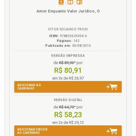
J
disponível
Disponível
páginas
Amor Enquanto Valor Jurídico, O
Jusnaturalismo . Perspectiva culturalista e o
em
na
irrecusável conteúdo jusnatura - lista dos direitos
eBook
B.V.
humanos ., p. 212
VITOR EDUARDO FROSI
ISBN:
978853625304-6
L
Páginas:
142
Publicado em:
05/08/2015
Labirinto social: capitalismo, neoliberalismo e fim da
VERSÃO IMPRESSA
história, p. 300
de
R$ 89,90
* por
Labirinto social: pluralismo e autopoiese ., p. 279
R$ 80,91
Legalidade, constitucionalidade, validade e
legitimidade, p. 86
em 3x de R$ 26,97
Legitimação comunitário - participativa . Solução
ADICIONAR AO
CARRINHO
culturalista e a legitimação comunitário -
participativa ., p. 249
VERSÃO DIGITAL
Legitimação constitucional e antinomias
de
R$ 64,70
* por
constitucionais ., p. 235
R$ 58,23
Legitimidade, validade, constitucionalidade e
em 2x de R$ 29,12
legalidade, p. 86
ADICIONAR EBOOK
AO CARRINHO