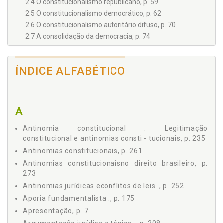
2.4 O constitucionalismo republicano, p. 59
2.5 O constitucionalismo democrático, p. 62
2.6 O constitucionalismo autoritário difuso, p. 70
2.7 A consolidação da democracia, p. 74
Capítulo III - A Constituição Principiológica, p. 79
3.1 A racionalidade constitucional, p. 79
ÍNDICE ALFABÉTICO
3.2 Constitucionalidade, legalidade, validade e
legitimidade, p. 86
3.3 O Estado de Direito, p. 90
3.4 O principiologismo constitucional, p. 93
A
Capítulo IV - A Constituição Dirigente, p. 99
4.1 Estado Social de Direito e planejamento
Antinomia constitucional . Legitimação
constitucional., p. 99
constitucional e antinomias consti - tucionais, p. 235
4.2 Constitucionalismo e questão social, p. 113
Antinomias constitucionais, p. 261
4.3 A constituição econômica e odireito do planejamento.,
Antinomias constitucionaisno direito brasileiro, p.
p. 117
273
4.4 A planificação brasileira e a constituição dirigente., p.
Antinomias jurídicas econflitos de leis ., p. 252
129
Capítulo V - A Hermenêutica Constitucional, p. 145
Aporia fundamentalista ., p. 175
5.1 Dogmática, zetética e crítica da constituição, p. 145
Apresentação, p. 7
5.2 A hermenêutica constitucional filosófica e a crise