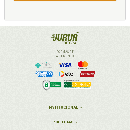
M
(Mal) formação da consciência nacional ., p. 45
Mediação do direito positivo e adialética da
libertação ., p. 307
Metodologia e metodonomologia constitucional, p.
154
Metodonomologia . Metodologia e metodonomologia
FORMAS DE
constitucional ., p. 154
PAGAMENTO
Münchhausen . Trilema de Münchhausene a
hermenêutica culturalista ., p. 166
N
Neoliberalismo . Labirinto social: capitalismo,
neoliberalismo e fim da his - tória, p. 300
Núcleo essencialda Constituição, p. 38
INSTITUCIONAL
P
POLÍTICAS
Parábolas introdutórias ., p. 15