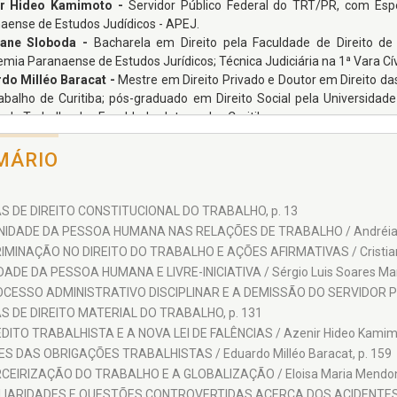
ir Hideo Kamimoto -
Servidor Público Federal do TRT/PR, com Esp
aense de Estudos Judídicos - APEJ.
tiane Sloboda -
Bacharela em Direito pela Faculdade de Direito de 
mia Paranaense de Estudos Jurídicos; Técnica Judiciária na 1ª Vara Cív
do Milléo Baracat -
Mestre em Direito Privado e Doutor em Direito das
abalho de Curitiba; pós-graduado em Direito Social pela Universidade
to do Trabalho das Faculdades Integradas Curitiba.
e Marcia Brito -
Bacharela em Direito; Especialista em Direito do Trab
ta judiciária do Tribunal Regional do Trabalho da 9ª Região.
MÁRIO
a Maria Mendonça Avelar -
Advogada; Especialista em Direito Cont
; Especialista em Direito do Trabalho pela Academia Paranaense de Es
ndo Luiz Rodrigues -
Advogado formado pela Faculdade de Direito de C
 DE DIREITO CONSTITUCIONAL DO TRABALHO, p. 13
mia Paranaense de Estudos Jurídicos - APEJ.
NIDADE DA PESSOA HUMANA NAS RELAÇÕES DE TRABALHO / Andréia Per
e Wantowsky -
Advogada; Especialista em Direito do Trabalho pel
IMINAÇÃO NO DIREITO DO TRABALHO E AÇÕES AFIRMATIVAS / Cristiane
ios pela FAE e Direito Empresarial pela PUC.
DADE DA PESSOA HUMANA E LIVRE-INICIATIVA / Sérgio Luis Soares Mari
 Almeida Ferreira Junior -
Servidor Público Federal do Tribunal Regio
CESSO ADMINISTRATIVO DISCIPLINAR E A DEMISSÃO DO SERVIDOR PÚBLIC
lho pela Academia Paranaense de Estudos Jurídicos – APEJ.
 DE DIREITO MATERIAL DO TRABALHO, p. 131
Marcelina Bernardi Lora -
Juíza do trabalho no Paraná; Professora do
DITO TRABALHISTA E A NOVA LEI DE FALÊNCIAS / Azenir Hideo Kamimo
or.
S DAS OBRIGAÇÕES TRABALHISTAS / Eduardo Milléo Baracat, p. 159
lla Braga -
Advogada; Especialista em Direito do Trabalho pela Academ
CEIRIZAÇÃO DO TRABALHO E A GLOBALIZAÇÃO / Eloisa Maria Mendonça
 – Unibrasil.
IARIDADES E QUESTÕES CONTROVERTIDAS ACERCA DOS ACIDENTES DO 
r Francisco de Morais -
Bacharel em Direito; Especialista em Direit