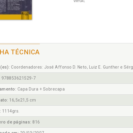
VIRTUAL
CHA TÉCNICA
(es):
Coordenadores: José Affonso D. Neto, Luiz E. Gunther e Sér
:
978853621529-7
amento:
Capa Dura + Sobrecapa
ato:
16,5x21,5 cm
:
1114grs.
ro de páginas:
816