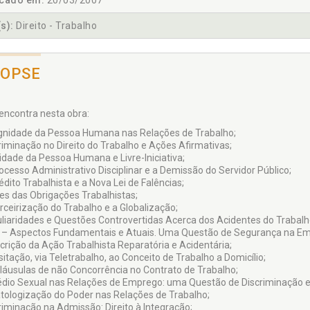
icado em:
20/03/2007
s):
Direito - Trabalho
NOPSE
encontra nesta obra:
ignidade da Pessoa Humana nas Relações de Trabalho;
criminação no Direito do Trabalho e Ações Afirmativas;
nidade da Pessoa Humana e Livre-Iniciativa;
rocesso Administrativo Disciplinar e a Demissão do Servidor Público;
édito Trabalhista e a Nova Lei de Falências;
tes das Obrigações Trabalhistas;
erceirização do Trabalho e a Globalização;
uliaridades e Questões Controvertidas Acerca dos Acidentes do Trabalh
a – Aspectos Fundamentais e Atuais. Uma Questão de Segurança na Em
scrição da Ação Trabalhista Reparatória e Acidentária;
sitação, via Teletrabalho, ao Conceito de Trabalho a Domicílio;
Cláusulas de não Concorrência no Contrato de Trabalho;
édio Sexual nas Relações de Emprego: uma Questão de Discriminação 
atologização do Poder nas Relações de Trabalho;
criminação na Admissão: Direito à Integração;