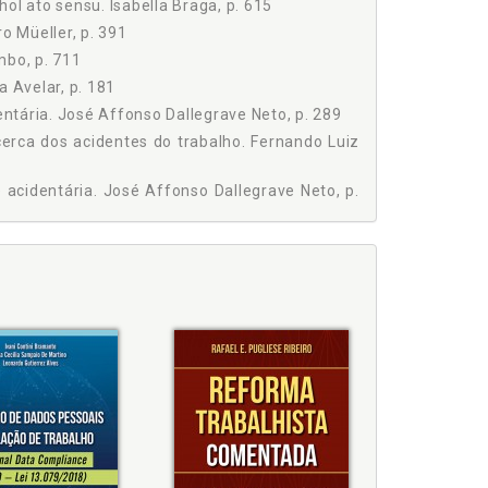
ol ato sensu. Isabella Braga, p. 615
de Morais, p. 649
 Trabalho pelas Faculdades Integradas Curitiba.
no, p. 675
o Müeller, p. 391
gião.
mbo, p. 711
mbo, p. 711
 p. 729
a Avelar, p. 181
Simone Galan de Figueiredo, p. 751
entária. José Affonso Dallegrave Neto, p. 289
DICA / Marilda Silva Farracioli Silva, p. 775
cerca dos acidentes do trabalho. Fernando Luiz
e acidentária. José Affonso Dallegrave Neto, p.
rmativas. Cristiane Sloboda, p. 53
 Amaral Calvet, p. 425
Simone Galan de Figueiredo, p. 751
s de trabalho, p. 15
berto Gonçalves Gomes Coelho, p. 339
minação em razão do sexo. Mabel Flório Real
ias, p. 133