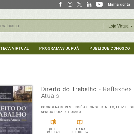
Minha conta
r
Loja Virtual
OTECA VIRTUAL
PROGRAMAS JURUÁ
PUBLIQUE CONOSCO
Direito do Trabalho
- Reflexões
Atuais
COORDENADORES: JOSÉ AFFONSO D. NETO, LUIZ E. G
SÉRGIO LUIZ R. POMBO
FOLHEIE
LEIA NA
PÁGINAS
BIBLIOTECA