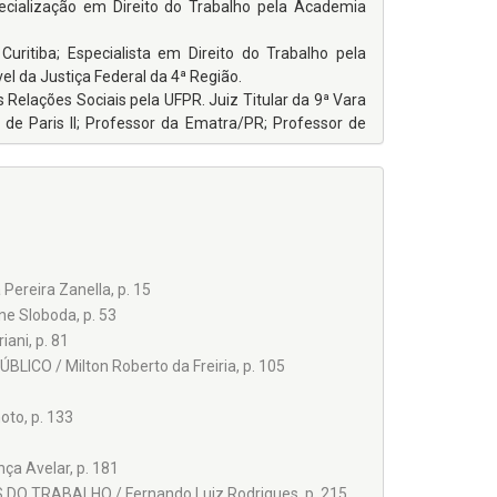
ecialização em Direito do Trabalho pela Academia
Curitiba; Especialista em Direito do Trabalho pela
el da Justiça Federal da 4ª Região.
 Relações Sociais pela UFPR. Juiz Titular da 9ª Vara
 de Paris II; Professor da Ematra/PR; Professor de
alho pela Academia Paranaense de Estudos Jurídicos;
ratual e Empresarial pela UFPR em convênio com a
tudos Jurídicos – APEJ.
uritiba; Especialização em Direito do Trabalho pela
eira Zanella, p. 15
a APEJ; Especialista em Planejamento e Gestão de
 Sloboda, p. 53
ani, p. 81
nal Federal da 4ª Região; Especialista em Direito de
O / Milton Roberto da Freiria, p. 105
 curso de Direito do Centro Sul-americano de Ensino
to, p. 133
ia Paranaense de Estudos Jurídicos e Faculdades do
 Avelar, p. 181
TRABALHO / Fernando Luiz Rodrigues, p. 215
o do Trabalho, APEJ/Unibrasil; Funcionário do quadro