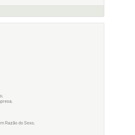
o;
presa;
em Razão do Sexo;