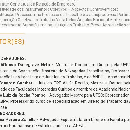
aráter Contratual da Relação de Emprego;
fetividade dos Instrumentos Coletivos – Aspectos Controvertidos;
stituição Processual no Processo do Trabalho e a Jurisprudência Pertine
egociação Coletiva do Trabalho Vista Pelos Ângulos Nacional e Internaci
rocedimento Sumaríssimo na Justiça do Trabalho: Breve Apreciação sob
ova Competência da Justiça do Trabalho e as Relações de Trabalho
lato
undamentação como Requisito de Admissibilidade do Recurso Ordinário:
TOR(ES)
ibunal Superior do Trabalho;
nus da Prova no Processo do Trabalho;
rescrição Trabalhista e a Reconvenção;
tituição Processual pelo Sindicato;
DENADORES:
umas Reflexões sobre o Direito Autoral na Relação de Emprego;
 Affonso Dallegrave Neto -
Mestre e Doutor em Direito pela UF
so do Correio Eletrônico na Relação de Emprego e sua Proteção Jurídica
leiros e da Associação Brasileira de Advogados Trabalhistas; Professor
iação Luso-brasileira de Juristas do Trabalho, e da ANDT – Academia Na
 Eduardo Gunther -
Juiz do TRT da 9ª Região; Mestre e Doutor pel
ado das Faculdades Integradas Curitiba e membro da Academia Nacional
o Luiz da Rocha Pombo -
Advogado; Mestre pela UFSC; Coordenador d
BPR; Professor do curso de especialização em Direito do Trabalho da 
ifae.
BORADORES:
ia Pereira Zanella -
Advogada; Especialista em Direito de Família pe
mia Paranaense de Estudos Jurídicos - APEJ.