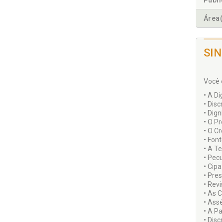
Publ
Área(
SI
Você 
• A D
• Dis
• Dig
• O P
• O Cr
• Fon
• A T
• Pec
• Cip
• Pre
• Revi
• As 
• Ass
• A P
• Dis