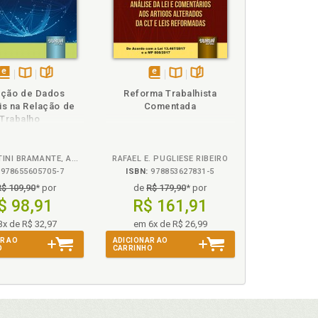
 na empresa. Giane Wantowsky, p. 249
to Gonçalves Gomes Coelho, p. 339
ões de trabalho lato sensu. Isabella Braga, p.
disponível
Disponível
páginas
disponível
Disponível
páginas
eção de Dados
Reforma Trabalhista
em
na
em
na
balho. Luís Alberto Gonçalves Gomes Coelho, p.
s na Relação de
Comentada
eBook
B.V.
eBook
B.V.
Trabalho
, p. 449
ato de trabalho. Luís Alberto Gonçalves Gomes
IVANI CONTINI BRAMANTE, ANA CECILIA SAMPAIO DE MARTINO E LEONARDO GUTIERREZ ALVES
RAFAEL E. PUGLIESE RIBEIRO
978655605705-7
ISBN:
978853627831-5
mprego e sua proteção jurídica. Marilda Silva
R$ 109,90
* por
de
R$ 179,90
* por
$ 98,91
R$ 161,91
o, p. 133
3x de R$ 32,97
em 6x de R$ 26,99
rmativas, p. 53
R AO
ADICIONAR AO
O
CARRINHO
ariani, p. 81
ira Zanella, p. 15