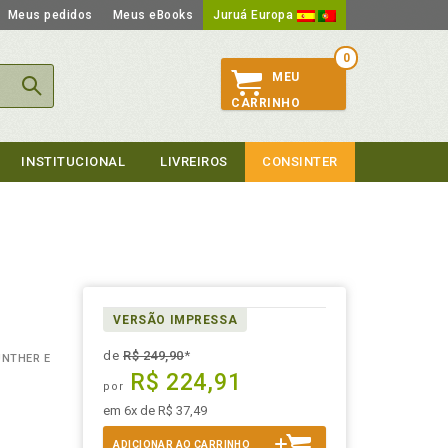
Meus pedidos
Meus eBooks
Juruá Europa
0
MEU
CARRINHO
INSTITUCIONAL
LIVREIROS
CONSINTER
VERSÃO IMPRESSA
de
R$ 249,90
*
UNTHER E
R$ 224,91
por
em 6x de R$ 37,49
ADICIONAR AO CARRINHO