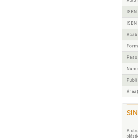
Autor
ISBN 
ISBN 
Acab
Form
Peso
Núme
Publ
Área(
SI
A obr
plásti