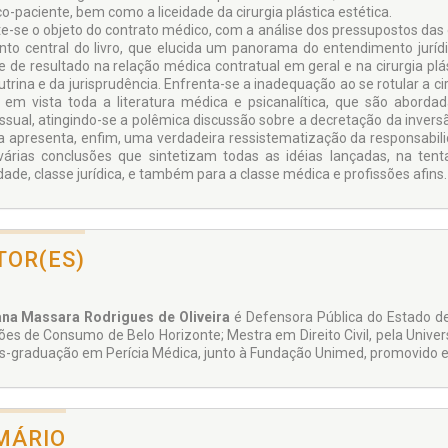
o-paciente, bem como a liceidade da cirurgia plástica estética.
e-se o objeto do contrato médico, com a análise dos pressupostos das 
nto central do livro, que elucida um panorama do entendimento juríd
e de resultado na relação médica contratual em geral e na cirurgia plá
utrina e da jurisprudência. Enfrenta-se a inadequação ao se rotular a ci
 em vista toda a literatura médica e psicanalítica, que são abordad
ssual, atingindo-se a polêmica discussão sobre a decretação da inver
a apresenta, enfim, uma verdadeira ressistematização da responsabilida
árias conclusões que sintetizam todas as idéias lançadas, na tent
dade, classe jurídica, e também para a classe médica e profissões afins.
TOR(ES)
na Massara Rodrigues de Oliveira
é Defensora Pública do Estado de
ões de Consumo de Belo Horizonte; Mestra em Direito Civil, pela Univer
s-graduação em Perícia Médica, junto à Fundação Unimed, promovido em
MÁRIO