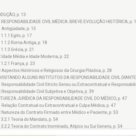
DUÇÃO, p. 13
A RESPONSABILIDADE CIVIL MÉDICA: BREVE EVOLUÇÃO HISTÓRICA, p. 
1 Antigüidade, p. 15
1.1.1 Egito, p. 17
1.1.2 Roma Antiga, p. 18
1.1.3 Grécia, p. 21
2 Idade Média e Idade Moderna, p. 22
1.2.1 França, p. 23
3 Aspectos Históricos e Religiosos da Cirurgia Plástica, p. 28
EVISITANDO ALGUNS INSTITUTOS DA RESPONSABILIDADE CIVIL DIANTE D
1 Responsabilidade Civil Stricto Sensu ou Extracontratual e Responsabili
2 Responsabilidade Civil Subjetiva e Objetiva, p. 39
ATUREZA JURÍDICA DA RESPONSABILIDADE CIVIL DO MÉDICO, p. 47
1 Relação Contratual ou Extracontratual e Culpa Médica, p. 47
2 Natureza do Contrato Firmado entre Médico e Paciente, p. 53
3.2.1 Teoria do Mandato, p. 54
3.2.2 Teoria do Contrato Inominado, Atípico ou Sui Generis, p. 54
3.2.3 Teoria do Arrendamento de Serviços, p. 55