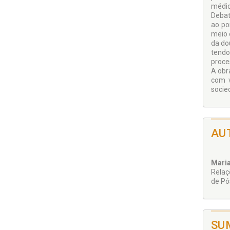
médic
Debat
ao po
meio 
da do
tendo
proce
A obr
com v
socie
AU
Maria
Relaç
de Pó
SU