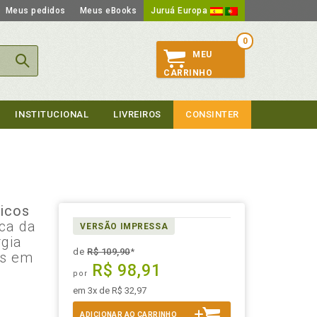
Meus pedidos
Meus eBooks
Juruá Europa
0
MEU
CARRINHO
INSTITUCIONAL
LIVREIROS
CONSINTER
dicos
ca da
VERSÃO IMPRESSA
rgia
de
R$ 109,90
*
os em
R$ 98,91
por
em 3x de R$ 32,97
ADICIONAR AO CARRINHO