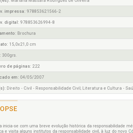
(es):
Mariana Massara Rodrigues de Oliveira
v. impressa:
978853621566-2
v. digital:
978853626994-8
amento:
Brochura
ato:
15,0x21,0 cm
:
300grs.
ro de páginas:
222
icado em:
04/05/2007
s):
Direito - Civil - Responsabilidade Civil; Literatura e Cultura - Sa
NOPSE
a inicia-se com uma breve evolução histórica da responsabilidade mé
ca e visita alguns institutos da responsabilidade civil, à luz do novo 