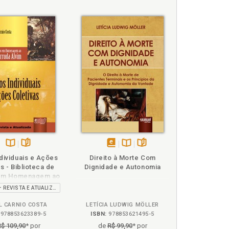
 do Consumidor e sua relação com a atividade
eneris, p. 54
l e responsabilidade negocial ou contratual, p.
do, p. 105
Disponível
páginas
disponível
Disponível
páginas
dividuais e Ações
Direito à Morte Com
na
em
na
atual e responsabilidade negocial ou contratual,
s - Biblioteca de
Dignidade e Autonomia
B.V.
eBook
B.V.
 em Homenagem ao
or Arruda Alvim
2ª EDIÇÃO – REVISTA E ATUALIZADA
L CARNIO COSTA
LETÍCIA LUDWIG MÖLLER
978853623389-5
ISBN:
978853621495-5
R$ 109,90
* por
de
R$ 99,90
* por