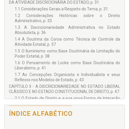
DA ATIVIDADE DISCRICIONÁRIA DO ESTADO, p. 31
1.1 Considerações Gerais a Respeito do Tema, p. 31
1.2 Considerações Históricas sobre o Direito
Administrativo, p. 33
1.3 A Discricionariedade Administrativa no Estado
Absolutista, p. 36
1.4 A Doutrina da Coroa como Técnica de Controle da
Atividade Estatal, p. 37
1.5 O Iluminismo como Base Doutrinária da Limitação do
Poder Estatal, p. 38
1.6 O Pensamento de Locke como Base Doutrinária do
Liberalismo, p. 41
1.7 As Concepções Organicista e Individualista e seus
Reflexos nos Modelos de Estado, p. 43
CAPÍTULO II - A DISCRICIONARIEDADE NO ESTADO LIBERAL
CLÁSSICO E NO ESTADO CONSTITUCIONAL DE DIREITO, p. 47
2.1 O Estado de Direito e a sua nova Forma de Interação
com o Entorno Social, p. 47
2.2 A Discricionariedade Administrativa no Estado Liberal
ÍNDICE ALFABÉTICO
Clássico, p. 49
2.3 Atos de Governo e Atos Administrativos: Limites do
Controle quanto à Legalidade Estrita, p. 50