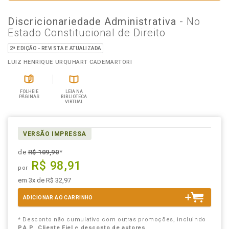
Discricionariedade Administrativa
- No
Estado Constitucional de Direito
2ª EDIÇÃO - REVISTA E ATUALIZADA
LUIZ HENRIQUE URQUHART CADEMARTORI
FOLHEIE
LEIA NA
PÁGINAS
BIBLIOTECA
VIRTUAL
VERSÃO IMPRESSA
de
R$ 109,90
*
R$ 98,91
por
em 3x de R$ 32,97
ADICIONAR AO CARRINHO
* Desconto não cumulativo com outras promoções, incluindo
P.A.P.
,
Cliente Fiel
e
desconto de autores