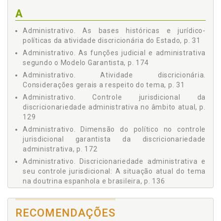
2.4 Os Atos Políticos ou de Governo no Contexto
A
Brasileiro, p. 52
2.5 Moralidade Administrativa: as nascentes concepções
Administrativo. As bases históricas e jurídico-
sobre o tema e seu posterior desenvolvimento, p. 55
políticas da atividade discricionária do Estado, p. 31
2.6 Do Estado Liberal ou Legislativo ao Estado
Administrativo. As funções judicial e administrativa
Constitucional de Direito, p. 59
segundo o Modelo Garantista, p. 174
2.7 As Bases Históricas do Estado Constitucional de
Administrativo. Atividade discricionária.
Direito, p. 60
Considerações gerais a respeito do tema, p. 31
2.8 A Idéia de Legalidade no Estado Constitucional de
Administrativo. Controle jurisdicional da
Direito, p. 71
discricionariedade administrativa no âmbito atual, p.
2.9 O Estado Constitucional de Direito e a Democracia, p.
129
72
Administrativo. Dimensão do político no controle
2.10A Relação entre Valores e Princípios, p. 78
jurisdicional garantista da discricionariedade
CAPÍTULO III - OS PRINCÍPIOS NO ESTADO CONSTITUCIONAL
administrativa, p. 172
DE DIREITO, p. 83
3.1 Considerações Iniciais, p. 83
Administrativo. Discricionariedade administrativa e
seu controle jurisdicional: A situação atual do tema
3.2 Os Princípios de Direito no Contexto do Ordenamento
na doutrina espanhola e brasileira, p. 136
Jurídico, p. 84
3.3 Princípios de DireitoImplícitos e Explícitos, p. 87
Administrativo. Discricionariedade administrativa no
Estado Liberal Clássico, p. 49
3.4 Normas Programáticas: natureza jurídica e
RECOMENDAÇÕES
operatividade, p. 90
Administrativo. Discricionariedade no Estado liberal