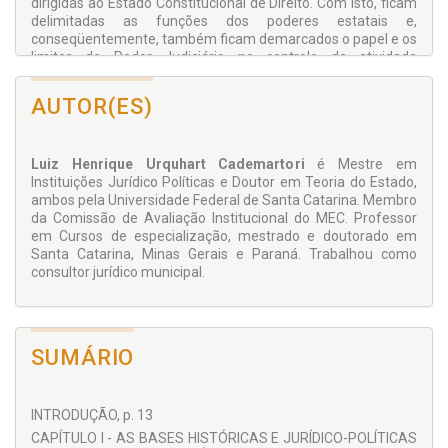
dirigidas ao Estado Constitucional de Direito. Com isto, ficam
delimitadas as funções dos poderes estatais e,
conseqüentemente, também ficam demarcados o papel e os
limites do Poder Judiciário no controle da atividade
administrativa do Estado em sua interação com os cidadãos.
AUTOR(ES)
Luiz Henrique Urquhart Cademartori
é Mestre em
Instituições Jurídico Políticas e Doutor em Teoria do Estado,
ambos pela Universidade Federal de Santa Catarina. Membro
da Comissão de Avaliação Institucional do MEC. Professor
em Cursos de especialização, mestrado e doutorado em
Santa Catarina, Minas Gerais e Paraná. Trabalhou como
consultor jurídico municipal.
SUMÁRIO
INTRODUÇÃO, p. 13
CAPÍTULO I - AS BASES HISTÓRICAS E JURÍDICO-POLÍTICAS