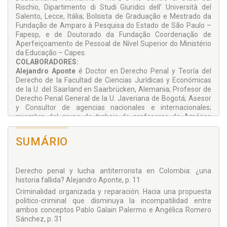
Rischio, Dipartimento di Studi Giuridici dell’ Università del
Salento, Lecce, Itália; Bolsista de Graduação e Mestrado da
Fundação de Amparo à Pesquisa do Estado de São Paulo –
Fapesp, e de Doutorado da Fundação Coordenação de
Aperfeiçoamento de Pessoal de Nível Superior do Ministério
da Educação – Capes.
COLABORADORES:
Alejandro Aponte
é Doctor en Derecho Penal y Teoría del
Derecho de la Facultad de Ciencias Jurídicas y Económicas
de la U. del Saarland en Saarbrücken, Alemania; Profesor de
Derecho Penal General de la U. Javeriana de Bogotá; Asesor
y Consultor de agencias nacionales e internacionales;
miembro del grupo de trabajo de profesores de América
Latina, patrocinado por la fundación Konrad-Adenauer sobre
Justicia Penal Internacional; Profesor invitado al Instituto
SUMÁRIO
Max-Planck para Derecho Penal Internacional de la ciudad de
Frifurgo en Alemania.
Gerardo J. Briceño
é Abogado graduado en la Universidad
Derecho penal y lucha antiterrorista en Colombia: ¿una
Católica Andrés Bello, Caracas, Venezuela; Master en Leyes y
historia fallida? Alejandro Aponte, p. 11
Doctorando en la Universidad Albert-Ludwigs, Friburgo de
Brisgovia, Alemania; Investigador invitado en el Instituto Max-
Criminalidad organizada y reparación. Hacia una propuesta
Planck para el Estudio del Derecho Penal Internacional y
politico-criminal que disminuya la incompatilidad entre
Extranjero, Alemania; Profesor invitado del Post-Grado en
ambos conceptos Pablo Galain Palermo e Angélica Romero
Derecho Penal Internacional, Universidad Metropolitana,
Sánchez, p. 31
Caracas; Presidente-Fundador de la Asociación Venezolano-