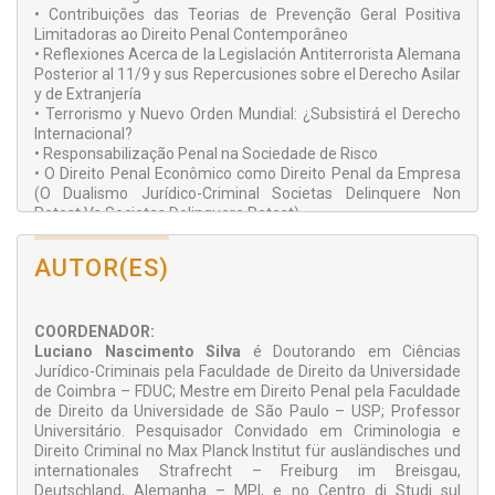
• Contribuições das Teorias de Prevenção Geral Positiva
Limitadoras ao Direito Penal Contemporâneo
• Reflexiones Acerca de la Legislación Antiterrorista Alemana
Posterior al 11/9 y sus Repercusiones sobre el Derecho Asilar
y de Extranjería
• Terrorismo y Nuevo Orden Mundial: ¿Subsistirá el Derecho
Internacional?
• Responsabilização Penal na Sociedade de Risco
• O Direito Penal Econômico como Direito Penal da Empresa
(O Dualismo Jurídico-Criminal Societas Delinquere Non
Potest Vs Societas Delinquere Potest)
AUTOR(ES)
COORDENADOR:
Luciano Nascimento Silva
é Doutorando em Ciências
Jurídico-Criminais pela Faculdade de Direito da Universidade
de Coimbra – FDUC; Mestre em Direito Penal pela Faculdade
de Direito da Universidade de São Paulo – USP; Professor
Universitário. Pesquisador Convidado em Criminologia e
Direito Criminal no Max Planck Institut für ausländisches und
internationales Strafrecht – Freiburg im Breisgau,
Deutschland, Alemanha – MPI, e no Centro di Studi sul