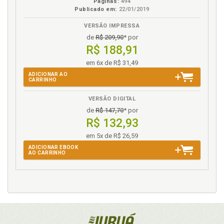
Páginas:
494
Publicado em:
22/01/2019
H
VERSÃO IMPRESSA
Helena Regina Lobo da Costa. Contribuições das
de
R$ 209,90
* por
teorias de prevenção geral positiva limitadoras ao
R$ 188,91
Direito Penal contemporâneo., p. 123
em 6x de R$ 31,49
História. Derecho Penal y lucha antiterrorista en
Colombia: ¿Una historia fallida? Alejandro Aponte, p.
ADICIONAR AO
CARRINHO
11
VERSÃO DIGITAL
I
de
R$ 147,70
* por
R$ 132,93
Inimigo. Direito Penal entre "Creutzfeldt-Jakob e
Günther Jakobs". Direito Penal (económico). Tutela.
em 5x de R$ 26,59
Bens jurídicos. Direito Penal do risco ou Direito Penal
ADICIONAR EBOOK
AO CARRINHO
do inimigo. Gonçalo Nicolau C. S. de Melo Bandeira.,
p. 67
J
Jurídico-criminal. Direito Penal econômico como
Direito Penal da empresa (o dualismo jurídico-