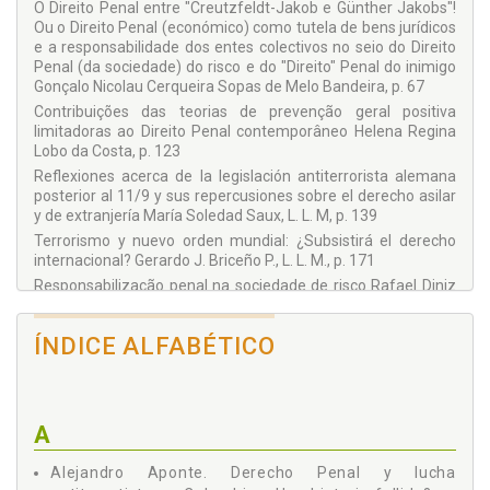
O Direito Penal entre "Creutzfeldt-Jakob e Günther Jakobs"!
Alemana de Juristas – Avajuris; Becario de la Fundación
Ou o Direito Penal (económico) como tutela de bens jurídicos
Konrad-Adenauer.
e a responsabilidade dos entes colectivos no seio do Direito
Gonçalo Nicolau Cerqueira Sopas de Melo Bandeira
é
Penal (da sociedade) do risco e do "Direito" Penal do inimigo
Nascido em 1972 na Cidade do Porto, Portugal, o Autor fez
Gonçalo Nicolau Cerqueira Sopas de Melo Bandeira, p. 67
todo o seu percurso pré-académico na Cidade de Braga,
Contribuições das teorias de prevenção geral positiva
nomeadamente no Conservatório de Música Calouste
limitadoras ao Direito Penal contemporâneo Helena Regina
Gulbenkian; na Escola eb 2,3 André Soares e na Escola
Lobo da Costa, p. 123
Secundária Dra. Maria II. Participou activamente em diversos
Seminários e Jornadas Jurídicas e tem diversos trabalhos
Reflexiones acerca de la legislación antiterrorista alemana
publicados pela “Editora Livraria Almedina-Coimbra”, pela
posterior al 11/9 y sus repercusiones sobre el derecho asilar
“Coimbra Editora” e na Internet. A partir de Outubro de 1996
y de extranjería María Soledad Saux, L. L. M, p. 139
exerceu as funções de Consultor Jurídico na Fundação Obra
Terrorismo y nuevo orden mundial: ¿Subsistirá el derecho
de Nossa Senhora das Candeias – Instituição Particular de
internacional? Gerardo J. Briceño P., L. L. M., p. 171
Solidariedade Social com sede no Porto – sendo
Responsabilização penal na sociedade de risco Rafael Diniz
presentemente seu colaborador voluntário. Desde Abril de
Pucci, p. 199
2000 que é “Inside Lawyer” no Grupo Sonae: Jurisconsulto no
O Direito Penal Econômico como Direito Penal da Empresa (o
Departamento Legal da Modelo Continente, S.G.P.S., S.A. –
ÍNDICE ALFABÉTICO
dualismo jurídico-criminalsocietas delinquere non potest vs
Grupo Económico Multinacional Holding SO.NA.E., estrutura
societas delinquere potest) Luciano Nascimento Silva, p. 241
com interesses económicos nos cinco continentes, para o
qual aliás já realizou inúmeros Pareceres Jurídicos em
diferentes áreas do Direito e, igualmente, várias Acções de
A
Formação como, v.g., o “Comércio Electrónico – Alguns
Aspectos Jurídico-Económicos” e a “A transição para o € em
Portugal e na União Europeia”. Docente/Assistente da Escola
Alejandro Aponte. Derecho Penal y lucha