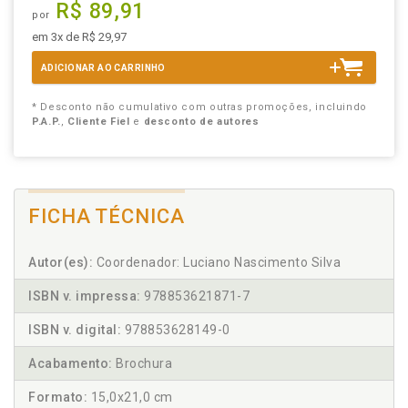
R$ 89,91
por
em 3x de R$ 29,97
ADICIONAR AO CARRINHO
* Desconto não cumulativo com outras promoções, incluindo
P.A.P.
,
Cliente Fiel
e
desconto de autores
FICHA TÉCNICA
Autor(es):
Coordenador: Luciano Nascimento Silva
ISBN v. impressa:
978853621871-7
ISBN v. digital:
978853628149-0
Acabamento:
Brochura
Formato:
15,0x21,0 cm