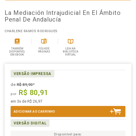
La Mediación Intrajudicial En El Ámbito
Penal De Andalucía
CHARLENE RAMOS RODRIGUES
TAMBÉM
FOLHEIE
LEIA NA
DISPONÍVEL
PÁGINAS
BIBLIOTECA
EM EBOOK
VIRTUAL
VERSÃO IMPRESSA
de
R$ 89,90
*
R$ 80,91
por
em 3x de R$ 26,97
ADICIONAR AO CARRINHO
VERSÃO DIGITAL
Disponível para: