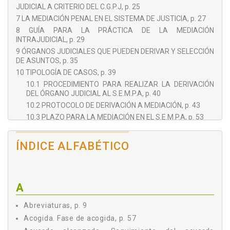
JUDICIAL A CRITERIO DEL C.G.P.J, p. 25
7 LA MEDIACIÓN PENAL EN EL SISTEMA DE JUSTICIA, p. 27
8 GUÍA PARA LA PRÁCTICA DE LA MEDIACIÓN
INTRAJUDICIAL, p. 29
9 ÓRGANOS JUDICIALES QUE PUEDEN DERIVAR Y SELECCIÓN
DE ASUNTOS, p. 35
10 TIPOLOGÍA DE CASOS, p. 39
10.1 PROCEDIMIENTO PARA REALIZAR LA DERIVACIÓN
DEL ÓRGANO JUDICIAL AL S.E.M.P.A, p. 40
10.2 PROTOCOLO DE DERIVACIÓN A MEDIACIÓN, p. 43
10.3 PLAZO PARA LA MEDIACIÓN EN EL S.E.M.P.A, p. 53
11 FORMULARIOS, p. 55
12 PROCEDIMIENTO PARA LA PRESTACIÓN DEL SERVICIO DE
ÍNDICE ALFABÉTICO
MEDIACIÓN PENAL: FASES DEL PROCESO DE MEDIACIÓN, p.
57
12.1 FASE DE ACOGIDA, p. 57
12.2 FASE DE ENCUENTRO DIALOGADO, p. 58
A
12.3 FASE DE ACUERDO, p. 59
Abreviaturas, p. 9
13 REPERCUSIONES DEL ACUERDO DE MEDIACIÓN, p. 61
14 SEGUIMIENTO DEL ACUERDO ALCANZADO, p. 63
Acogida. Fase de acogida, p. 57