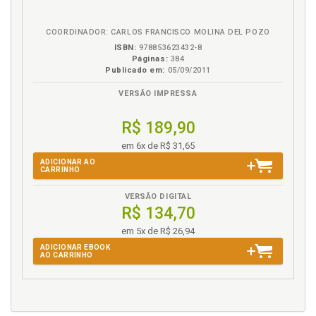
de mediación penal intrajudicial de adultos -
eBook
B.V.
comunidad autónoma de Andalucía, p. 83
COORDINADOR: CARLOS FRANCISCO MOLINA DEL POZO
Servicios de mediación intrajudicial penal en España,
ISBN:
978853623432-8
p. 67
Páginas:
384
Sistema de justicia. La mediación penal en el
Publicado em:
05/09/2011
sistema de justicia, p. 27
VERSÃO IMPRESSA
Sistema de seguimiento, evaluación y control del
servicio, p. 65
R$ 189,90
T
em 6x de R$ 31,65
ADICIONAR AO
CARRINHO
Tipología de casos, p. 39
VERSÃO DIGITAL
V
R$ 134,70
Ventajas de la mediación frente al proceso judicial a
em 5x de R$ 26,94
criterio del C.G.P.J, p. 25
ADICIONAR EBOOK
AO CARRINHO