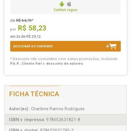
Conferir regras
de
R$ 64,70
*
R$ 58,23
por
em 2x de R$ 29,12
ADICIONAR AO CARRINHO
* Desconto não cumulativo com outras promoções, incluindo
P.A.P.
,
Cliente Fiel
e
desconto de autores
FICHA TÉCNICA
Autor(es):
Charlene Ramos Rodrigues
ISBN v. impressa:
978652631821-8
ISBN v. digital:
978652631795-2