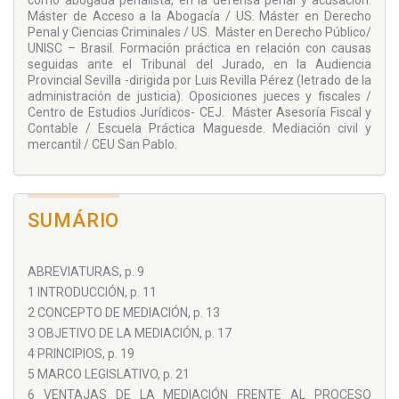
como abogada penalista, en la defensa penal y acusación.
ventajas prácticas de la misma.
Máster de Acceso a la Abogacía / US. Máster en Derecho
Asimismo, se facilita una guía para la práctica de la
Penal y Ciencias Criminales / US. Máster en Derecho Público/
mediación intrajudicial, indicando los órganos judiciales que
UNISC – Brasil. Formación práctica en relación con causas
pueden seleccionar y derivar casos, detallando el
seguidas ante el Tribunal del Jurado, en la Audiencia
procedimiento para realizar dicha derivación al servicio
Provincial Sevilla -dirigida por Luis Revilla Pérez (letrado de la
correspondiente, así como la actuación de este, analizando
administración de justicia). Oposiciones jueces y fiscales /
las distintas fases por las que atravesará, así como los
Centro de Estudios Jurídicos- CEJ. Máster Asesoría Fiscal y
efectos del acuerdo de mediación, su seguimiento,
Contable / Escuela Práctica Maguesde. Mediación civil y
evaluación y control del servicio.
mercantil / CEU San Pablo.
Igualmente, se indican los servicios de mediación intrajudicial
penal existentes actualmente en España.
Por último, consideramos de suma utilidad práctica la
SUMÁRIO
inclusión de gran cantidad de anexos, formularios y
protocolos de actuación, sin olvidar los principales convenios
vigentes en la actualidad relativos a esta institución.
ABREVIATURAS, p. 9
1 INTRODUCCIÓN, p. 11
2 CONCEPTO DE MEDIACIÓN, p. 13
3 OBJETIVO DE LA MEDIACIÓN, p. 17
4 PRINCIPIOS, p. 19
5 MARCO LEGISLATIVO, p. 21
6 VENTAJAS DE LA MEDIACIÓN FRENTE AL PROCESO