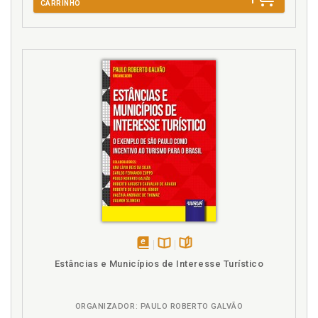
CARRINHO
Formularios, p. 55
Formularios. Anexo I. Modelos y formularios, p. 71
G
Guía para la práctica de la mediación intrajudicial, p.
29
I
Introducción, p. 11
L
La mediación penal en el sistema de justicia, p. 27
Legislativo. Marco legislativo, p. 21
disponível
Disponível
páginas
Estâncias e Municípios de Interesse Turístico
M
em
na
eBook
B.V.
Marco legislativo, p. 21
ORGANIZADOR: PAULO ROBERTO GALVÃO
Mediación intrajudicial penal. Servicios de mediación