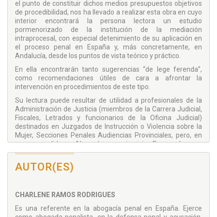
el punto de constituir dichos medios presupuestos objetivos
de procedibilidad, nos ha llevado a realizar esta obra en cuyo
interior encontrará la persona lectora un estudio
pormenorizado de la institución de la mediación
intraprocesal, con especial detenimiento de su aplicación en
el proceso penal en España y, más concretamente, en
Andalucía, desde los puntos de vista teórico y práctico.
En ella encontrarán tanto sugerencias “de lege ferenda”,
como recomendaciones útiles de cara a afrontar la
intervención en procedimientos de este tipo.
Su lectura puede resultar de utilidad a profesionales de la
Administración de Justicia (miembros de la Carrera Judicial,
Fiscales, Letrados y funcionarios de la Oficina Judicial)
destinados en Juzgados de Instrucción o Violencia sobre la
Mujer, Secciones Penales Audiencias Provinciales, pero, en
mayor medida, a Abogados en ejercicio, Procuradores o
estudiantes de Derecho, figura en la que pueden hallar su
futuro profesional, sin olvidar ciudadanos que se hallen
AUTOR(ES)
interesados en esta materia, máxime si han de acudir a
mediación.
Sin ánimo de exhaustividad, son objeto de estudio, con
CHARLENE RAMOS RODRIGUES
carácter general, conceptos, objetivos, principios de
Es una referente en la abogacía penal en España. Ejerce
aplicación en la mediación, su marco legislativo, así como las