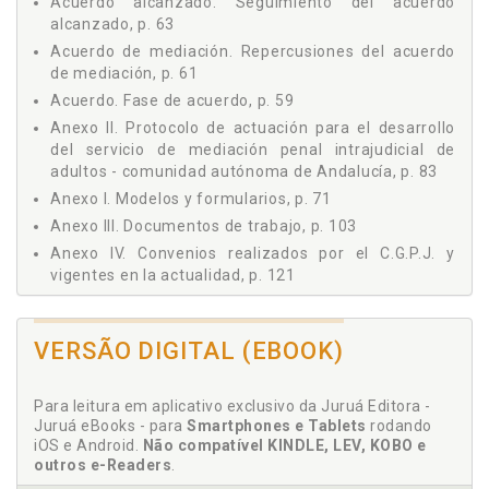
15 SISTEMA DE SEGUIMIENTO, EVALUACIÓN Y CONTROL DEL
Acuerdo alcanzado. Seguimiento del acuerdo
SERVICIO, p. 65
alcanzado, p. 63
16 SERVICIOS DE MEDIACIÓN INTRAJUDICIAL PENAL EN
Acuerdo de mediación. Repercusiones del acuerdo
ESPAÑA, p. 67
de mediación, p. 61
17 CONCLUSIONES, p. 69
Acuerdo. Fase de acuerdo, p. 59
ANEXOS, p. 71
Anexo II. Protocolo de actuación para el desarrollo
ANEXO I MODELOS Y FORMULARIOS, p. 71
del servicio de mediación penal intrajudicial de
ANEXO II PROTOCOLO DE ACTUACIÓN PARA EL
adultos - comunidad autónoma de Andalucía, p. 83
DESARROLLO DEL SERVICIO DE MEDIACIÓN PENAL
Anexo I. Modelos y formularios, p. 71
INTRAJUDICIAL DE ADULTOS - COMUNIDAD AUTÓNOMA DE
ANDALUCÍA, p. 83
Anexo III. Documentos de trabajo, p. 103
ANEXO III DOCUMENTOS DE TRABAJO, p. 103
Anexo IV. Convenios realizados por el C.G.P.J. y
ANEXO IV CONVENIOS REALIZADOS POR EL C.G.P.J. Y
vigentes en la actualidad, p. 121
VIGENTES EN LA ACTUALIDAD, p. 121
Anexos, p. 71
BIBLIOGRAFÍA, p. 125
VERSÃO DIGITAL (EBOOK)
B
Bibliografía, p. 125
Para leitura em aplicativo exclusivo da Juruá Editora -
Juruá eBooks - para
Smartphones e Tablets
rodando
C
iOS e Android.
Não compatível KINDLE, LEV, KOBO e
outros e-Readers
.
C.G.P.J. Anexo IV. Convenios realizados por el C.G.P.J.