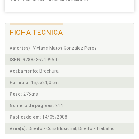
P.A.P.
,
Cliente Fiel
e
desconto de autores
FICHA TÉCNICA
Autor(es):
Viviane Matos González Perez
ISBN:
978853621995-0
Acabamento:
Brochura
Formato:
15,0x21,0 cm
Peso:
275grs.
Número de páginas:
214
Publicado em:
14/05/2008
Área(s):
Direito - Constitucional; Direito - Trabalho