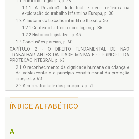
1.1 Primeiros registros, p. 28
contratos em exame
• Conclusões parciais
1.1.1 A Revolução Industrial e seus reflexos na
exploração do trabalho infantil na Europa, p. 30
1.2 A história do trabalho infantil no Brasil, p. 36
1.2.1 Contexto histórico-sociológico, p. 36
1.2.2 Histórico legislativo, p. 45
1.3 Conclusões parciais, p. 60
CAPÍTULO 2 - O DIREITO FUNDAMENTAL DE NÃO
TRABALHAR ANTES DA IDADE MÍNIMA E O PRINCÍPIO DA
PROTEÇÃO INTEGRAL, p. 63
2.1 O reconhecimento da dignidade humana da criança e
do adolescente e o princípio constitucional da proteção
integral, p. 63
2.2 A normatividade dos princípios, p. 71
2.2.1 O princípio da proteção integral, p. 77
2.3 A atuação normativa da organização internacional do
ÍNDICE ALFABÉTICO
trabalho e a incorporação de suas convenções no direito
interno, p. 80
2.3.1 Instrumentos normativos da organização
internacional do trabalho, p. 85
A
2.4 A convenção interamericana e as formas de trabalho
proibidas aos adolescentes, p. 88