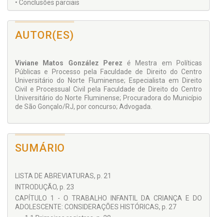
• Conclusões parciais
REGULAÇÃO PROIBITÓRIA: VEDAÇÕES NORMATIVAS AO
TRABALHO DA CRIANÇA E DO ADOLESCENTE NO DIREITO
AUTOR(ES)
BRASILEIRO
• Da terminologia
Viviane Matos González Perez
é Mestra em Políticas
• Do trabalho noturno, perigoso, insalubre e penoso
Públicas e Processo pela Faculdade de Direito do Centro
• Das piores formas de trabalho infantil
Universitário do Norte Fluminense; Especialista em Direito
• Mecanismos de combate e prevenção do trabalho ilegal de
Civil e Processual Civil pela Faculdade de Direito do Centro
crianças e adolescentes
Universitário do Norte Fluminense; Procuradora do Município
• Conclusões parciais
de São Gonçalo/RJ, por concurso; Advogada.
A REGULAMENTAÇÃO DO TRABALHO DO ADOLESCENTE NO
DIREITO BRASILEIRO
• A educação profissional do adolescente
SUMÁRIO
• As formas de trabalho que não constituem relação de
emprego
• O contrato de emprego e o contrato especial de
LISTA DE ABREVIATURAS, p. 21
aprendizagem
• A Aprendizagem escolar
INTRODUÇÃO, p. 23
• A intermediação de mão-de-obra aprendiz por entidade
CAPÍTULO 1 - O TRABALHO INFANTIL DA CRIANÇA E DO
governamental ou não-governamental sem fins lucrativos
ADOLESCENTE: CONSIDERAÇÕES HISTÓRICAS, p. 27
• Breves considerações acerca das nulidades no âmbito dos