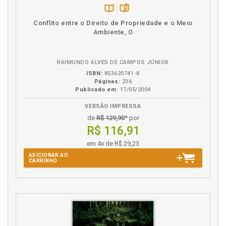
Crédito de carbono. Quando e como comercializar os
Disponível
páginas
créditos de carbono?, p. 123
Conflito entre o Direito de Propriedade e o Meio
na
Ambiente, O
Crédito de carbono. Reduções Certificadas de
B.V.
Emissão (RCEs): os tão desejados créditos de
carbono, p. 114
RAIMUNDO ALVES DE CAMPOS JÚNIOR
ISBN:
853620741-8
D
Páginas:
236
Publicado em:
17/05/2004
Desenvolvimento sustentável, p. 76
VERSÃO IMPRESSA
Desenvolvimento sustentável. Princípio do
desenvolvimento sustentável: ´Exploração racional
de
R$ 129,90
* por
sim, destruição não´, p. 60
R$ 116,91
Destruição. Princípio do desenvolvimento
em 4x de R$ 29,23
sustentável: ´Exploração racional sim, destruição
ADICIONAR AO
não´, p. 60
CARRINHO
Direito Ambiental Internacional. Princípios do Direito
Ambiental Internacional como Alicerce das Regras
para a Mitigação dos Gases de Efeito Estufa, p. 51
E