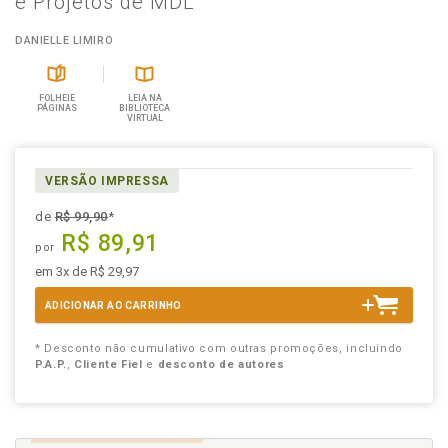
e Projetos de MDL
DANIELLE LIMIRO
FOLHEIE
LEIA NA
PÁGINAS
BIBLIOTECA
VIRTUAL
VERSÃO IMPRESSA
de
R$ 99,90
*
R$ 89,91
por
em 3x de R$ 29,97
ADICIONAR AO CARRINHO
* Desconto não cumulativo com outras promoções, incluindo
P.A.P.
,
Cliente Fiel
e
desconto de autores