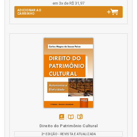
Estufa. Efeito estufa: motivo de nossa existência, p.
em 3x de R$ 31,97
20
ADICIONAR AO
Existência. Efeito estufa antrópico: prejuízo à nossa
CARRINHO
existência, p. 22
Existência humana. Efeito estufa: motivo de nossa
existência, p. 20
Exploração. Princípio do desenvolvimento
sustentável: ´Exploração racional sim, destruição
não´, p. 60
F
Flexibilização. Protocolo de Kyoto. Mecanismos de
flexibilização, p. 46
Florestamento e reflorestamento, p. 149
Fonte energética. Substituição da fonte energética,
p. 138
I
disponível
Disponível
páginas
Direito do Patrimônio Cultural
em
na
Impacto ambiental. Relatório de impactos
2ª EDIÇÃO - REVISTA E ATUALIZADA
eBook
B.V.