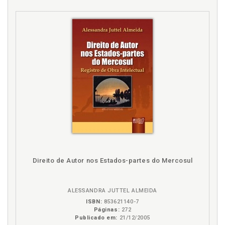
Autoridade nacional designada. Mecanismo de
4.2.4 Adicionalidade, p. 84
Desenvolvimento Limpo (MDL), p. 72
4.3 O passo a passo de um projeto de MDL, p. 95
4.3.1 Como elaborar um Documento de Concepção do
B
Projeto?, p. 96
4.3.1.1 Descrição da atividade do projeto, p. 96
Benefícios. Mecanismo de Desenvolvimento Limpo
4.3.1.2 Análise técnica e redução e/ou remoções de
(MDL), p. 83
emissões, p. 99
Biodiesel, p. 145
4.3.1.3 Justificativa para adicionalidade da
atividade do projeto, p. 104
C
4.3.1.4 Relatório de impactos ambientais, p. 105
4.3.1.5 Resumo do comentário dos atores, p. 105
COPs. Conferência das partes (COPs), p. 36
4.3.1.6 Informações quanto à utilização de fontes
Clima. Atos Internacionais na busca de uma solução
adicionais de financiamento, p. 105
para as questões climáticas, p. 31
4.3.2 A validação por uma Entidade Operacional
Clima. Cenário atual e futuro, p. 25
Designada e a aprovação pela Autoridade Nacional
Direito de Autor nos Estados-partes do Mercosul
Designada, p. 106
Clima. Convenção-quadro das Nações Unidas sobre
mudança do clima (UNFCCC), p. 34
4.3.3 O registro no Conselho Executivo, p. 111
4.3.4 Monitoramento da atividade: "tarefa de casa", p.
Cogeração, p. 142
ALESSANDRA JUTTEL ALMEIDA
112
Comercialização.Crédito de carbono.Quando e como
ISBN:
853621140-7
4.3.5 A verificação e a certificação por uma Entidade
Páginas:
272
comercializar os créditos de carbono?, p. 123
Publicado em:
21/12/2005
Operacional Designada (EOD), p. 113