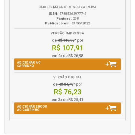
ambientais, p. 105
CARLOS MAGNO DE SOUZA PAIVA
Informação. Princípio da participação e da
informação: ´Todos podem participar e ter acesso
ISBN:
978853629777-4
Páginas:
238
livre às informações´, p. 59
Publicado em:
24/05/2022
Informações quanto à utilização de fontes
adicionais de financiamento, p. 105
VERSÃO IMPRESSA
de
R$ 119,90
* por
Introdução, p. 17
R$ 107,91
J
em 4x de R$ 26,98
ADICIONAR AO
Justificativa para adicionalidade da atividade do
CARRINHO
projeto, p. 104
VERSÃO DIGITAL
de
R$ 84,70
* por
K
R$ 76,23
Kyoto. Protocolo de Kyoto: metas, compromisso,
em 3x de R$ 25,41
partes, anexos e sanções, p. 41
ADICIONAR EBOOK
AO CARRINHO
M
MDL Programático (POA):modalidade inovadora, p.
118