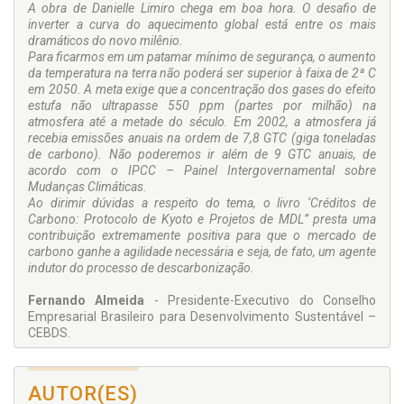
A obra de Danielle Limiro chega em boa hora. O desafio de
inverter a curva do aquecimento global está entre os mais
dramáticos do novo milênio.
Para ficarmos em um patamar mínimo de segurança, o aumento
da temperatura na terra não poderá ser superior à faixa de 2ª C
em 2050. A meta exige que a concentração dos gases do efeito
estufa não ultrapasse 550 ppm (partes por milhão) na
atmosfera até a metade do século. Em 2002, a atmosfera já
recebia emissões anuais na ordem de 7,8 GTC (giga toneladas
de carbono). Não poderemos ir além de 9 GTC anuais, de
acordo com o IPCC – Painel Intergovernamental sobre
Mudanças Climáticas.
Ao dirimir dúvidas a respeito do tema, o livro ‘Créditos de
Carbono: Protocolo de Kyoto e Projetos de MDL” presta uma
contribuição extremamente positiva para que o mercado de
carbono ganhe a agilidade necessária e seja, de fato, um agente
indutor do processo de descarbonização.
Fernando Almeida
- Presidente-Executivo do Conselho
Empresarial Brasileiro para Desenvolvimento Sustentável –
CEBDS.
“O aquecimento global e as mudanças climáticas se tornaram
uma das principais questões da sustentabilidade.
AUTOR(ES)
Ao redor do globo, os poderes públicos estão planejando e