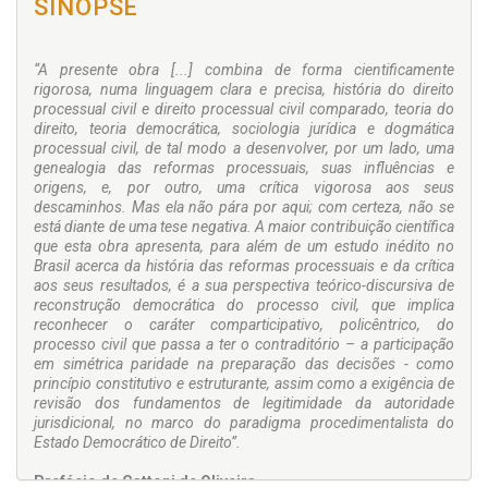
SINOPSE
“A presente obra [...] combina de forma cientificamente
rigorosa, numa linguagem clara e precisa, história do direito
processual civil e direito processual civil comparado, teoria do
direito, teoria democrática, sociologia jurídica e dogmática
processual civil, de tal modo a desenvolver, por um lado, uma
genealogia das reformas processuais, suas influências e
origens, e, por outro, uma crítica vigorosa aos seus
descaminhos. Mas ela não pára por aqui; com certeza, não se
está diante de uma tese negativa. A maior contribuição científica
que esta obra apresenta, para além de um estudo inédito no
Brasil acerca da história das reformas processuais e da crítica
aos seus resultados, é a sua perspectiva teórico-discursiva de
reconstrução democrática do processo civil, que implica
reconhecer o caráter comparticipativo, policêntrico, do
processo civil que passa a ter o contraditório – a participação
em simétrica paridade na preparação das decisões - como
princípio constitutivo e estruturante, assim como a exigência de
revisão dos fundamentos de legitimidade da autoridade
jurisdicional, no marco do paradigma procedimentalista do
Estado Democrático de Direito”.
Prefácio de Cattoni de Oliveira