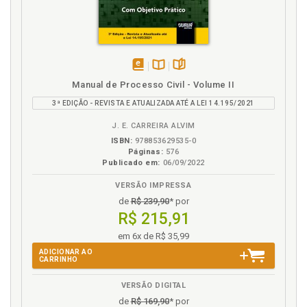
disponível
Disponível
páginas
Manual de Processo Civil - Volume II
em
na
3ª EDIÇÃO - REVISTA E ATUALIZADA ATÉ A LEI 14.195/2021
eBook
B.V.
J. E. CARREIRA ALVIM
ISBN:
978853629535-0
Páginas:
576
Publicado em:
06/09/2022
VERSÃO IMPRESSA
de
R$ 239,90
* por
R$ 215,91
em 6x de R$ 35,99
ADICIONAR AO
CARRINHO
VERSÃO DIGITAL
de
R$ 169,90
* por