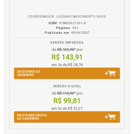
em
na
eBook
B.V.
COORDENADOR: LUCIANO NASCIMENTO SILVA
ISBN:
978853621551-8
Páginas:
352
Publicado em:
09/04/2007
VERSÃO IMPRESSA
de
R$ 159,90
* por
R$ 143,91
em 5x de R$ 28,78
ADICIONAR AO
CARRINHO
VERSÃO DIGITAL
de
R$ 110,90
* por
R$ 99,81
em 3x de R$ 33,27
ADICIONAR EBOOK
AO CARRINHO