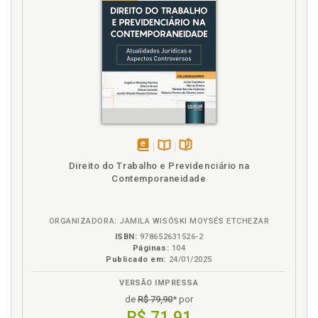
disponível
Disponível
páginas
Direito do Trabalho e Previdenciário na
em
na
Contemporaneidade
eBook
B.V.
ORGANIZADORA: JAMILA WISÓSKI MOYSÉS ETCHEZAR
ISBN:
978652631526-2
Páginas:
104
Publicado em:
24/01/2025
VERSÃO IMPRESSA
de
R$ 79,90
* por
R$ 71,91