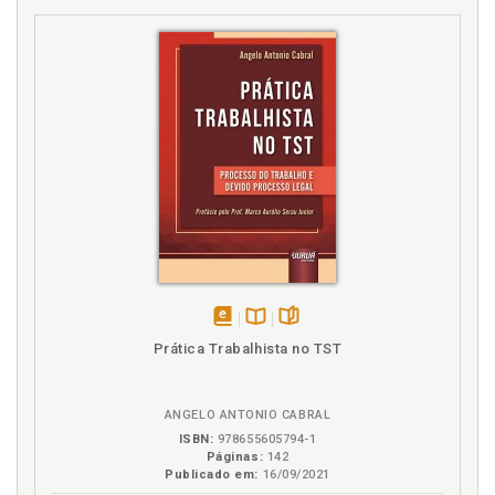
disponível
Disponível
páginas
Prática Trabalhista no TST
em
na
eBook
B.V.
ANGELO ANTONIO CABRAL
ISBN:
978655605794-1
Páginas:
142
Publicado em:
16/09/2021