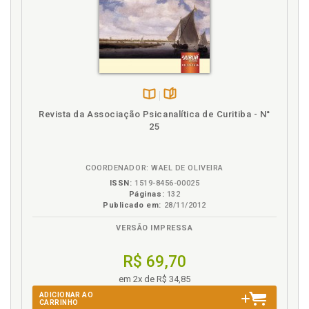
Disponível
páginas
Revista da Associação Psicanalítica de Curitiba - N°
na
25
B.V.
COORDENADOR: WAEL DE OLIVEIRA
ISSN:
1519-8456-00025
Páginas:
132
Publicado em:
28/11/2012
VERSÃO IMPRESSA
R$ 69,70
em 2x de R$ 34,85
ADICIONAR AO
CARRINHO