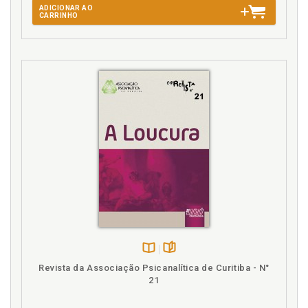
ADICIONAR AO
CARRINHO
Disponível
páginas
Revista da Associação Psicanalítica de Curitiba - N°
na
21
B.V.