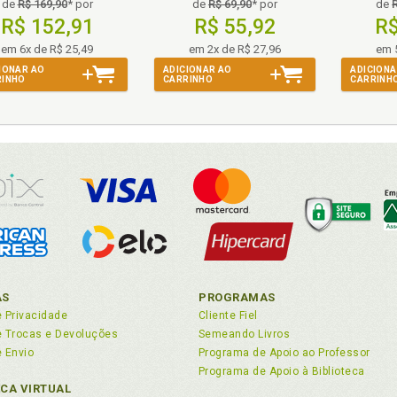
de
R$ 169,90
* por
de
R$ 69,90
* por
de
Contadora e Esquipulas, p. 97
R$ 152,91
R$ 55,92
R$
ntexto global bipolar. Permanência e mudança nas relações 
bal bipolar e de incipiente conflito regional no ISTMO, p. 45
em 6x de R$ 25,49
em 2x de R$ 27,96
em 
IONAR AO
ADICIONAR AO
ADICIONA
RINHO
CARRINHO
CARRINH
mocratização. Processo negociador de Esquipulas: segurança, 
lomacia. Fortalecimento das relações diplomáticas plenas (1950
onomia. Brasil e a América Central em uma nova era. Tendên
ioculturais, p. 127
Salvador. Precoces posições brasileiras diante dos conflitos arm
uipulas. Processo negociador de Esquipulas: segurança, pacifi
AS
PROGRAMAS
e Privacidade
Cliente Fiel
quipulas. Relações brasileiro-centro-americanas no context
de Trocas e Devoluções
Semeando Livros
uipulas (1983-1996), p. 75
e Envio
Programa de Apoio ao Professor
uipulas. Tabela 3. Sinopse do processo negociador de Esquipulas
Programa de Apoio à Biblioteca
uipulas. Tese brasileira e as relações brasileiro-centro-amer
ECA VIRTUAL