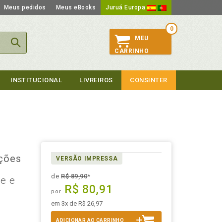
Meus pedidos
Meus eBooks
Juruá Europa
0
MEU
CARRINHO
INSTITUCIONAL
LIVREIROS
CONSINTER
ações
VERSÃO IMPRESSA
de
R$ 89,90
*
de e
R$ 80,91
por
em 3x de R$ 26,97
ADICIONAR AO CARRINHO