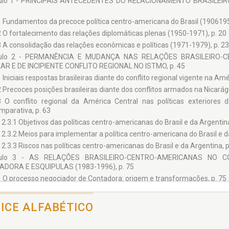
tulo 1 - PRINCIPAIS ANTECEDENTES DO RELACIONAMENTO BRASILEI
anuseiam o conhecimento atualizado das relações internacionais, s
 decisões nas esferas política e social, pública e privada, que engendra
1 Fundamentos da precoce política centro-americana do Brasil (1906195
ica operacional.
2 O fortalecimento das relações diplomáticas plenas (1950-1971), p. 20
írito que norteia as publicações da Coleção coincide com o espírito de
de os estudos nas Universidades. Desse modo, põe-se o conhecimen
3 A consolidação das relações econômicas e políticas (1971-1979), p. 23
ar-se de expertise com que possam alcançar interesses externos da n
tulo 2 - PERMANÊNCIA E MUDANÇA NAS RELAÇÕES BRASILEIRO
librar-se diante de interesses que outros países buscam realizar no Bras
AR E DE INCIPIENTE CONFLITO REGIONAL NO ISTMO, p. 45
1 Iniciais respostas brasileiras diante do conflito regional vigente na Amé
2 Precoces posições brasileiras diante dos conflitos armados na Nicarágu
3 O conflito regional da América Central nas políticas exteriores 
mparativa, p. 63
2.3.1 Objetivos das políticas centro-americanas do Brasil e da Argentina
2.3.2 Meios para implementar a política centro-americana do Brasil e d
2.3.3 Riscos nas políticas centro-americanas do Brasil e da Argentina, p
tulo 3 - AS RELAÇÕES BRASILEIRO-CENTRO-AMERICANAS NO
DORA E ESQUIPULAS (1983-1996), p. 75
1 O processo negociador de Contadora: origem e transformações, p. 75
2 O processo negociador de Esquipulas: segurança, pacificação e democ
3 A tese brasileira e as relações brasileiro-centro-americanas no c
DICE ALFABÉTICO
quipulas, p. 97
ulo 4 - O BRASIL E A AMÉRICA CENTRAL EM UMA NOVA ERA - TEND