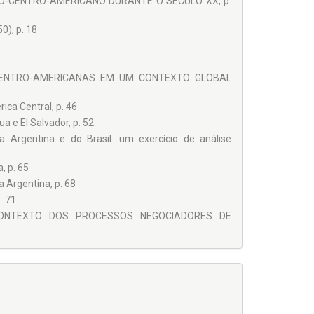
RO-CENTRO-AMERICANO DURANTE O SÉCULO XX, p.
eja com o propósito acadêmico, seja com o fim de
m o modelo brasileiro de inserção internacional e sua
0), p. 18
 isenção, objetividade, clareza e funcionalidade que
to a serviço dos atores que dele fazem uso para
ação ou de seus segmentos sociais, bem como reagir
-CENTRO-AMERICANAS EM UM CONTEXTO GLOBAL
il.
rica Central, p. 46
a e El Salvador, p. 52
da Argentina e do Brasil: um exercício de análise
, p. 65
a Argentina, p. 68
. 71
 CONTEXTO DOS PROCESSOS NEGOCIADORES DE
ratização simultâneas, p. 87
ontexto dos processos negociadores de Contadora e
ÊNCIAS E PERSPECTIVAS ECONÔMICAS, POLÍTICAS E