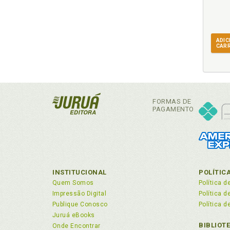
de 
Co
glo
ADIC
CAR
D
De
87
Dip
FORMAS DE
PAGAMENTO
E
Ec
soc
El 
Esq
INSTITUCIONAL
POLÍTIC
Quem Somos
Política d
Es
Impressão Digital
Política 
Esq
Publique Conosco
Política d
Esq
Juruá eBooks
Esq
BIBLIOT
Onde Encontrar