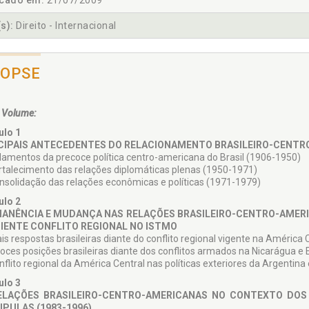
icado em:
21/07/2009
s):
Direito - Internacional
NOPSE
 Volume:
ulo 1
CIPAIS ANTECEDENTES DO RELACIONAMENTO BRASILEIRO-CENTR
damentos da precoce política centro-americana do Brasil (1906-1950)
ortalecimento das relações diplomáticas plenas (1950-1971)
onsolidação das relações econômicas e políticas (1971-1979)
ulo 2
ANÊNCIA E MUDANÇA NAS RELAÇÕES BRASILEIRO-CENTRO-AMERI
PIENTE CONFLITO REGIONAL NO ISTMO
iais respostas brasileiras diante do conflito regional vigente na América 
coces posições brasileiras diante dos conflitos armados na Nicarágua e 
nflito regional da América Central nas políticas exteriores da Argentina
ulo 3
ELAÇÕES BRASILEIRO-CENTRO-AMERICANAS NO CONTEXTO DO
IPULAS (1983-1996)