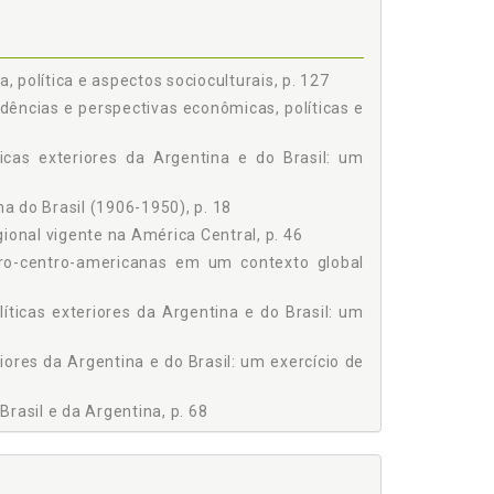
olítica e aspectos socioculturais, p. 127
 relacionamento brasileiro-centro-americano (2010-
política e aspectos socioculturais, p. 127
dências e perspectivas econômicas, políticas e
de cálculo estratégico, das precoces políticas da
), p. 73
ticas exteriores da Argentina e do Brasil: um
a do Brasil (1906-1950), p. 18
de US$ FOB), p. 128
egional vigente na América Central, p. 46
iro-centro-americanas em um contexto global
íticas exteriores da Argentina e do Brasil: um
iores da Argentina e do Brasil: um exercício de
rasil e da Argentina, p. 68
 Argentina, p. 65