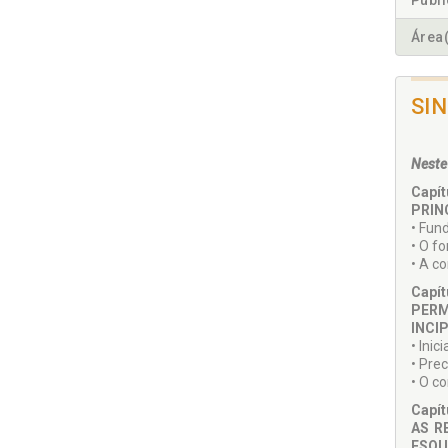
Publ
Área(
SI
Neste
Capít
PRIN
• Fun
• O f
• A c
Capít
PERM
INCI
• Inic
• Pre
• O co
Capít
AS R
ESQU