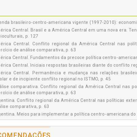
CULTURAIS, p. 127
1 A agenda brasileiro-centro-americana vigente (1997-2010): economia, p
2 Considerações finais: alguns cenários plausíveis para o futuro do
20), p. 139
nda brasileiro-centro-americana vigente (1997-2010): economia, 
ÊNCIAS, p. 145
rica Central. Brasil e a América Central em uma nova era. Ten
a 1 Síntese do exercício de análise comparada, com base na noção 
ioculturais, p. 127
ina e do Brasil diante do conflito regional na América Central (19791982
rica Central. Conflito regional da América Central nas polí
a 2 Sinopse do processo negociador de Contadora, p. 86
rcício de análise comparativa, p. 63
a 3 Sinopse do processo negociador de Esquipulas, p. 96
rica Central. Fundamentos da precoce política centro-american
a 4 Evolução do comércio Brasil-América Central (1997-2010) (Milhões 
rica Central. Iniciais respostas brasileiras diante do conflito r
érica Central. Permanência e mudança nas relações brasile
olar e de incipiente conflito regional no ISTMO, p. 45
lise comparativa. Conflito regional da América Central nas pol
rcício de análise comparativa, p. 63
entina. Conflito regional da América Central nas políticas exter
lise comparativa, p. 63
entina. Meios para implementar a política centro-americana do B
entina. Objetivos das políticas centro-americanas do Brasil e da
COMENDAÇÕES