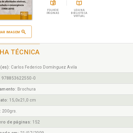
FOLHEIE
LEIA NA
PÁGINAS
BIBLIOTECA
VIRTUAL
IAR IMAGEM
CHA TÉCNICA
(es):
Carlos Federico Domínguez Avila
:
978853622550-0
amento:
Brochura
ato:
15,0x21,0 cm
:
200grs.
ro de páginas:
152