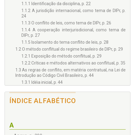
1.1.1 Identificação da disciplina, p. 22
1.1.2 A jurisdição internacional, como tema de DIPr, p.
24
1.1.3 O conflito de leis, como tema de DIPr, p. 26
1.1.4 A cooperação interjurisdicional, como tema de
DIPr, p. 27
1.1.5 Isolamento do tema conflito de leis, p. 28
1.2 O método conflitual do regime brasileiro de DIPr, p. 29
1.2.1 Exposição do método conflitual, p. 29
1.2.2 Críticas e métodos alternativos ao conflitual, p. 35
1.3 As regras de conflito, em matéria contratual, na Lei de
Introdução ao Código Civil Brasileiro, p. 44
1.3.1 Idéia inicial, p. 44
1.3.2 Identificação do binômio forma-fundo e a
determinação da lei aplicável, p. 46
ÍNDICE ALFABÉTICO
1.3.3 A autonomia da vontade das partes, p. 60
1.4 A existência de regras de conflito, em matéria
contratual, no DIPr convencional brasileiro, p. 75
2 - A CONVENÇÃO INTERAMERICANA SOBRE DIREITO
A
APLICÁVEL AOS CONTRATOS INTERNACIONAIS -
CONVENÇÃO DO MÉXICO, p. 79