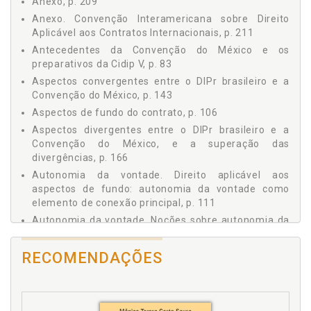
Anexo, p. 209
2.1 Noções gerais sobre a Convenção do México, p. 80
Anexo. Convenção Interamericana sobre Direito
2.1.1 Localização da Convenção do México, p. 80
Aplicável aos Contratos Internacionais, p. 211
2.1.2 Os antecedentes da Convenção do México e os
Antecedentes da Convenção do México e os
preparativos da Cidip V, p. 83
preparativos da Cidip V, p. 83
2.1.3 A realização da Cidip V e a aprovação da
Aspectos convergentes entre o DIPr brasileiro e a
Convenção do México, p. 87
Convenção do México, p. 143
2.2 Preâmbulo e Âmbito de aplicação da Convenção, p. 88
Aspectos de fundo do contrato, p. 106
2.2.1 Preâmbulo, p. 88
2.2.2 Contratos Internacionais, p. 91
Aspectos divergentes entre o DIPr brasileiro e a
Convenção do México, e a superação das
2.2.3 Abrangência da Convenção, p. 95
divergências, p. 166
2.2.4 Espécies de contratos excluídos da Convenção, p.
101
Autonomia da vontade. Direito aplicável aos
aspectos de fundo: autonomia da vontade como
2.3 Direito aplicável aos contratos internacionais, p. 106
elemento de conexão principal, p. 111
2.3.1 Aspectos de fundo do contrato, p. 106
Autonomia da vontade. Noções sobre autonomia da
2.3.2 Aspectos formais do contrato, p. 134
vontade, p. 60
2.3.3 Limites à aplicação do direito determinado pela
Convenção, p. 135
Autonomia da vontade das partes, p. 60
RECOMENDAÇÕES
2.4 Perspectivas de ratificação da Convenção do México
Autonomia da vontade em DIPr: o alcance, p. 62
pelo Brasil, p. 141
«Autonomia» da vontade na concepção de Savigny,
3 - A HARMONIZAÇÃO DO DIREITO INTERNACIONAL
p. 65
PRIVADO BRASILEIRO COM A CONVENÇÃO DO MÉXICO, p.