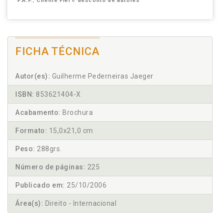
P.A.P.
,
Cliente Fiel
e
desconto de autores
FICHA TÉCNICA
Autor(es):
Guilherme Pederneiras Jaeger
ISBN:
853621404-X
Acabamento:
Brochura
Formato:
15,0x21,0 cm
Peso:
288grs.
Número de páginas:
225
Publicado em:
25/10/2006
Área(s):
Direito - Internacional