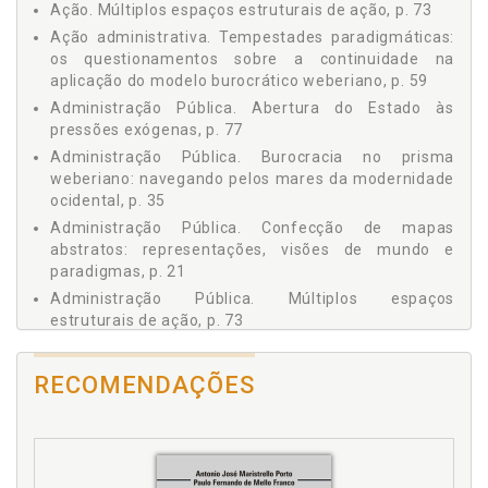
Ocidental, p. 81
Ação. Múltiplos espaços estruturais de ação, p. 73
4 - AS PROMESSAS DE BONANÇA: AS PROPOSTAS
Ação administrativa. Tempestades paradigmáticas:
HEGEMÔNICAS DE GESTÃO PÚBLICA, p. 87
os questionamentos sobre a continuidade na
4.1 A Capacitação do Agente Público, p. 94
aplicação do modelo burocrático weberiano, p. 59
4.2 O Desenvolvimento da Cultura Organizacional, p. 98
Administração Pública. Abertura do Estado às
4.3 A Gestão Pública em Favor do ´Cliente´, p. 104
pressões exógenas, p. 77
4.4 Novas Funções para o Estado: O Condutor de Políticas
Administração Pública. Burocracia no prisma
Públicas, p. 111
weberiano: navegando pelos mares da modernidade
4.5 A Construção Jurídica de Indicadores de Desempenho,
ocidental, p. 35
p. 116
Administração Pública. Confecção de mapas
5 - NAVEGANDO EM MARES BRASILEIROS:
abstratos: representações, visões de mundo e
QUESTIONAMENTOS SOBRE A IMPORTAÇÃO DAS
paradigmas, p. 21
PROPOSTAS HEGEMÔNICAS DE GESTÃO PÚBLICA, p. 125
Administração Pública. Múltiplos espaços
5.1 Macunaíma: ´O Herói da Nossa Gente´, p. 126
estruturais de ação, p. 73
5.2 A Tradução de Modelos Teóricos, p. 135
Agente público. Capacitação do agente público, p. 94
5.3 Em Busca da Gestão Social, p. 143
Alegoria. Macunaíma: ´O Herói da Nossa Gente´, p.
RECOMENDAÇÕES
5.4 As Máculas do Clientelismo, p. 151
126
5.5 A ´Racionalidade Tridimensional´ da Gestão Pública, p.
158
B
6 - CONSIDERAÇÕES FINAIS, p. 165
REFERÊNCIAS, p. 173
Burocracia. Burocracia no prisma weberiano: