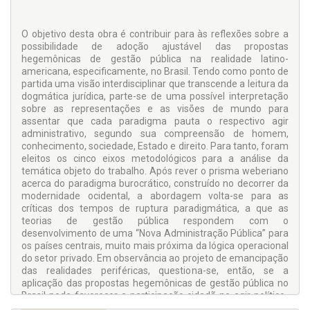
O objetivo desta obra é contribuir para às reflexões sobre a
possibilidade de adoção ajustável das propostas
hegemônicas de gestão pública na realidade latino-
americana, especificamente, no Brasil. Tendo como ponto de
partida uma visão interdisciplinar que transcende a leitura da
dogmática jurídica, parte-se de uma possível interpretação
sobre as representações e as visões de mundo para
assentar que cada paradigma pauta o respectivo agir
administrativo, segundo sua compreensão de homem,
conhecimento, sociedade, Estado e direito. Para tanto, foram
eleitos os cinco eixos metodológicos para a análise da
temática objeto do trabalho. Após rever o prisma weberiano
acerca do paradigma burocrático, construído no decorrer da
modernidade ocidental, a abordagem volta-se para as
críticas dos tempos de ruptura paradigmática, a que as
teorias de gestão pública respondem com o
desenvolvimento de uma “Nova Administração Pública” para
os países centrais, muito mais próxima da lógica operacional
do setor privado. Em observância ao projeto de emancipação
das realidades periféricas, questiona-se, então, se a
aplicação das propostas hegemônicas de gestão pública no
Brasil pode favorecer a participação cidadã no agir político-
administrativo e a conseqüente abertura democratizante da