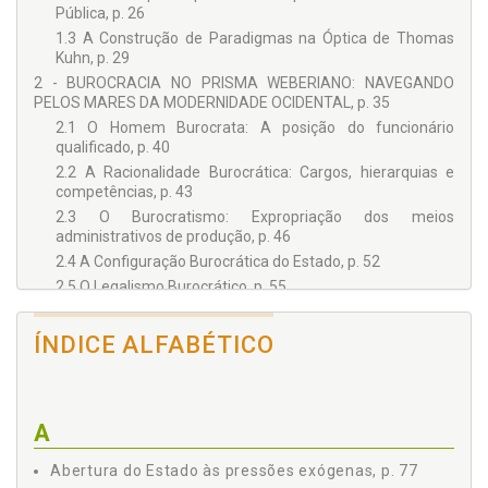
Pública, p. 26
1.3 A Construção de Paradigmas na Óptica de Thomas
Kuhn, p. 29
2 - BUROCRACIA NO PRISMA WEBERIANO: NAVEGANDO
PELOS MARES DA MODERNIDADE OCIDENTAL, p. 35
2.1 O Homem Burocrata: A posição do funcionário
qualificado, p. 40
2.2 A Racionalidade Burocrática: Cargos, hierarquias e
competências, p. 43
2.3 O Burocratismo: Expropriação dos meios
administrativos de produção, p. 46
2.4 A Configuração Burocrática do Estado, p. 52
2.5 O Legalismo Burocrático, p. 55
3 - AS TEMPESTADES PARADIGMÁTICAS:
QUESTIONAMENTOS SOBRE A CONTINUIDADE NA
ÍNDICE ALFABÉTICO
APLICAÇÃO DO MODELO BUROCRÁTICO WEBERIANO, p. 59
3.1 O Homem Primado pela Ação Arendtiana, p. 60
3.2 Em Busca do Conhecimento Sensível, p. 68
3.3 Os Múltiplos Espaços Estruturais de Ação, p. 73
A
3.4 A Abertura do Estado às Pressões Exógenas, p. 77
Abertura do Estado às pressões exógenas, p. 77
3.5 O Repúdio às Mitologias Jurídicas da Modernidade