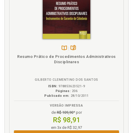
hierarquias e competências, p. 43
Homem burocrata: a posição do funcionário
qualificado, p. 40
Homem primado pela ação arendtiana, p. 60
I
Ideia. Novos mapas representativos para a ´Ideia´ de
Disponível
páginas
gestão pública, p. 26
Resumo Prático de Procedimentos Administrativos
na
Indicadores de desempenho. Construção jurídica de
Disciplinares
B.V.
indicadores de desempenho, p. 116
Instrumental epistemológico e metodológico, p. 21
GILBERTO CLEMENTINO DOS SANTOS
Introdução, p. 17
ISBN:
978853623521-9
Páginas:
206
L
Publicado em:
28/10/2011
VERSÃO IMPRESSA
Labor burocrático.Homem primado pela ação
arendtiana, p. 60
de
R$ 109,90
* por
R$ 98,91
Legalismo burocrático, p. 55
Literatura nacional. Macunaíma:´O Herói da Nossa
em 3x de R$ 32,97