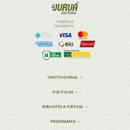
J
Jurisprudência do STJ e do STF, p. 342
FORMAS DE
L
PAGAMENTO
Legalidade tributária. Princípio da legalidade
tributária, p. 68
Lei Complementar 11/03. Critério espacial na Lei
Complementar 116/03, p. 351
Lei complementar de que trata o inc. III do art. 156, p.
247
Lei complementar em matéria tributária, p. 104
INSTITUCIONAL
Lei complementar em sentido material e formal.
Problema da hierarquia, p. 104
POLÍTICAS
Lei complementar tributária, p. 112
Lei tributária. Princípio da anterioridade da lei
BIBLIOTECA VIRTUAL
tributária, p. 99
Lei tributária. Princípio da irretroatividade da lei
tributária, p. 97
PROGRAMAS
Lei tributária. Princípio da territorialidade da lei