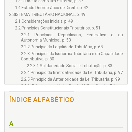
1.3 O Direito como um Sistema, p. 37
1.4 Estado Democrático de Direito, p. 42
2 SISTEMA TRIBUTÁRIO NACIONAL, p. 49
2.1 Considerações Iniciais, p. 49
2.2 Princípios Constitucionais Tributários, p. 51
2.2.1 Princípios: Republicano, Federativo e da
Autonomia Municipal, p. 53
2.2.2 Princípio da Legalidade Tributária, p. 68
2.2.3 Princípios da Isonomia Tributária e da Capacidade
Contributiva, p. 80
2.2.3.1 Solidariedade Social e Tributação, p. 83
2.2.4 Princípio da Irretroatividade da Lei Tributária, p. 97
2.2.5 Princípio da Anterioridade da Lei Tributária, p. 99
2.2.6 Princípio da Vedação de Utilização de Tributo
com Efeito de Confisco, p. 103
2.3 Lei Complementar em Matéria Tributária, p. 104
ÍNDICE ALFABÉTICO
2.3.1 Lei Complementar em Sentido Material e Formal.
Problema da Hierarquia, p. 104
2.3.2 Lei Complementar Tributária, p. 112
A
2.3.3 Conteúdo das Normas Gerais de Direito
Tributário, p. 116