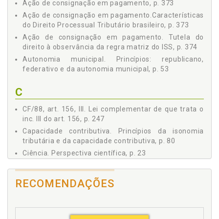
Ação de consignação em pagamento, p. 373
3 A NORMA JURÍDICA TRIBUTÁRIA, p. 135
Ação de consignação em pagamento.Características
3.1 A Estrutura da Norma Jurídica, p. 135
do Direito Processual Tributário brasileiro, p. 373
3.2 A Regra Matriz de Incidência Tributária, p. 139
Ação de consignação em pagamento. Tutela do
3.3 A Hipótese de Incidência, p. 146
direito à observância da regra matriz do ISS, p. 374
3.3.1 Considerações Introdutórias, p. 146
Autonomia municipal. Princípios: republicano,
3.3.2 Critério Material, p. 156
federativo e da autonomia municipal, p. 53
3.3.3 Critério Temporal, p. 158
3.3.4 Critério Espacial, p. 160
C
3.4 A Consequência Tributária, p. 161
3.4.1 Considerações Introdutórias, p. 161
CF/88, art. 156, III. Lei complementar de que trata o
inc. III do art. 156, p. 247
3.4.2 Critério Subjetivo, p. 169
3.4.2.1 Sujeito Ativo, p. 170
Capacidade contributiva. Princípios da isonomia
tributária e da capacidade contributiva, p. 80
3.4.2.2 Sujeito Passivo, p. 173
3.4.3 Critério Objetivo, p. 180
Ciência. Perspectiva científica, p. 23
3.4.3.1 Base de Cálculo, p. 180
Ciência do Direito e linguagem, p. 29
3.4.3.2 Alíquota, p. 185
Competência. Conflitos de competência entre
RECOMENDAÇÕES
3.4.3.3 Local e Prazo de Pagamento, p. 187
municípios, p. 307
4 A REGRA MATRIZ DE INCIDÊNCIA DO ISS, p. 189
Competência. Lei complementar de que trata o inc.
4.1 Considerações Preliminares, p. 189
III do art. 156, p. 247