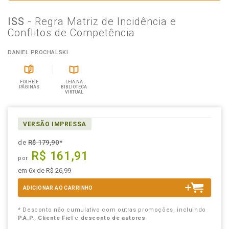
ISS
- Regra Matriz de Incidência e
Conflitos de Competência
DANIEL PROCHALSKI
FOLHEIE
LEIA NA
PÁGINAS
BIBLIOTECA
VIRTUAL
VERSÃO IMPRESSA
de
R$ 179,90
*
R$ 161,91
por
em 6x de R$ 26,99
ADICIONAR AO CARRINHO
* Desconto não cumulativo com outras promoções, incluindo
P.A.P.
,
Cliente Fiel
e
desconto de autores