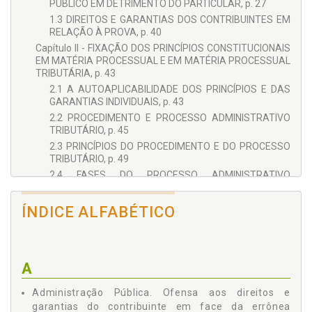
PÚBLICO EM DETRIMENTO DO PARTICULAR, p. 27
1.3 DIREITOS E GARANTIAS DOS CONTRIBUINTES EM
RELAÇÃO À PROVA, p. 40
Capítulo II - FIXAÇÃO DOS PRINCÍPIOS CONSTITUCIONAIS
EM MATÉRIA PROCESSUAL E EM MATÉRIA PROCESSUAL
TRIBUTÁRIA, p. 43
2.1 A AUTOAPLICABILIDADE DOS PRINCÍPIOS E DAS
GARANTIAS INDIVIDUAIS, p. 43
2.2 PROCEDIMENTO E PROCESSO ADMINISTRATIVO
TRIBUTÁRIO, p. 45
2.3 PRINCÍPIOS DO PROCEDIMENTO E DO PROCESSO
TRIBUTÁRIO, p. 49
2.4 FASES DO PROCESSO ADMINISTRATIVO
TRIBUTÁRIO, p. 51
2.5 A GARANTIA DO DEVIDO PROCESSO LEGAL E DO
ÍNDICE ALFABÉTICO
CONTRADITÓRIO EM FACE DA CONSTITUIÇÃO
FEDERAL DE 1988, p. 52
2.6 A OFENSA AOS DIREITOS E GARANTIAS DO
CONTRIBUINTE EM FACE DA ERRÔNEA
A
INTERPRETAÇÃO ATRIBUÍDA À PRESUNÇÃO DE
LEGITIMIDADE DOS ATOS DA ADMINISTRAÇÃO
Administração Pública. Ofensa aos direitos e
PÚBLICA, p. 53
garantias do contribuinte em face da errônea
Capítulo III - O SIGNIFICADO DA VERDADE COMO SISTEMA