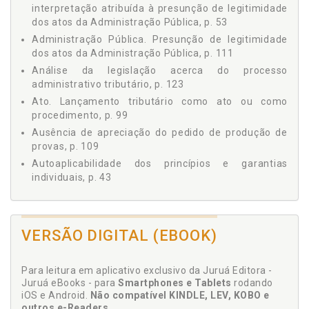
interpretação atribuída à presunção de legitimidade
DE GARANTIAS, p. 55
dos atos da Administração Pública, p. 53
3.1 TEORIAS DA VERDADE, p. 55
Administração Pública. Presunção de legitimidade
3.2 VERDADE FORMAL E VERDADE MATERIAL, p. 57
dos atos da Administração Pública, p. 111
3.3 VERDADE COMO SISTEMA DE GARANTIAS, p. 60
Análise da legislação acerca do processo
Capítulo IV - A BUSCA DA VERDADE ATRAVÉS DA
administrativo tributário, p. 123
REALIZAÇÃO DA PROVA, p. 67
Ato. Lançamento tributário como ato ou como
4.1 A PROVA COMO INSTRUMENTO DA BUSCA DA
procedimento, p. 99
VERDADE, p. 67
4.1.1 Significado do Vocábulo "Prova", p. 68
Ausência de apreciação do pedido de produção de
provas, p. 109
4.2 DO OBJETO DA PROVA, p. 70
4.3 MEIOS DE PROVA, p. 72
Autoaplicabilidade dos princípios e garantias
individuais, p. 43
4.4 PROVA E VERDADE, p. 82
4.5 DA CONVICÇÃO E DA CERTEZA, p. 85
B
4.6 PROBABILIDADE E CERTEZA, p. 86
II - PARTE ESPECIAL, p. 89
VERSÃO DIGITAL (EBOOK)
Busca da tutela jurisdicional específica à questão da
Capítulo I - DO LANÇAMENTO, p. 91
prova e o afastamento da presunção de opção da
1.1 O CONCEITO DE LANÇAMENTO, p. 91
esfera judicial em detrimento da esfera
Para leitura em aplicativo exclusivo da Juruá Editora -
1.1.1 A Doutrina e a Jurisprudência Quanto à
administrativa, p. 120
Juruá eBooks - para
Smartphones e Tablets
rodando
Natureza Constitutiva ou Declaratória do
Busca da verdade através da realização da prova, p.
iOS e Android.
Não compatível KINDLE, LEV, KOBO e
Lançamento, p. 92
67
outros e-Readers
.