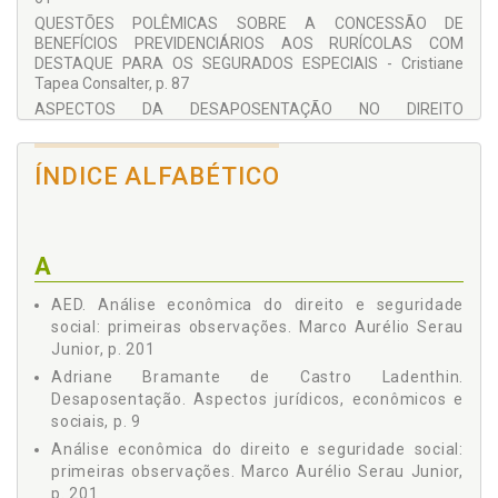
Luciana Caroline Dias Reisdorfer
QUESTÕES POLÊMICAS SOBRE A CONCESSÃO DE
Malcon Robert Lima Gomes
BENEFÍCIOS PREVIDENCIÁRIOS AOS RURÍCOLAS COM
Manoel Messias Peixinho
DESTAQUE PARA OS SEGURADOS ESPECIAIS - Cristiane
Márcio Humberto Gheller
Tapea Consalter, p. 87
Marco Aurélio Serau Junior
ASPECTOS DA DESAPOSENTAÇÃO NO DIREITO
Mauro Ribeiro Borges
PREVIDENCIÁRIO BRASILEIRO - Fernando Martinic Sá, p. 107
Paulo Sérgio Nowacki
DESMISTIFICANDO O CÔMPUTO DO PERÍODO DE ATIVIDADE
Roberto Di Benedetto
ÍNDICE ALFABÉTICO
RURAL POSTERIOR A NOVEMBRO DE 1991 - Jane Lucia
Suzani Andrade Ferraro
Wilhelm Berwanger, p. 133
APOSENTADORIA ESPECIAL - Luciana Caroline Dias
Reisdorfer e Márcio Humberto Gheller, p. 147
A
APOSENTADORIA POR IDADE: UM BENEFÍCIO À DERIVA DAS
LEIS, DA JURISPRUDÊNCIA E DOS ENTENDIMENTOS
AED. Análise econômica do direito e seguridade
ADMINISTRATIVOS, NEM SEMPRE CONSENTÂNEOS - Malcon
Robert Lima Gomes, p. 165
social: primeiras observações. Marco Aurélio Serau
Junior, p. 201
O DIRETO FUNDAMENTAL À ISONOMIA ENTRE
PARTICIPANTES ATIVOS E INATIVOS DAS FUNDAÇÕES DE
Adriane Bramante de Castro Ladenthin.
PREVIDÊNCIA COMPLEMENTAR FECHADA: O CASO DOS
Desaposentação. Aspectos jurídicos, econômicos e
APOSENTADOS E PENSIONISTAS DA FUNDAÇÃO DE
sociais, p. 9
ASSISTÊNCIA E PREVIDÊNCIA SOCIAL DO BNDES - FAPES -
Análise econômica do direito e seguridade social:
Manoel Messias Peixinho e Suzani Andrade Ferraro, p. 185
primeiras observações. Marco Aurélio Serau Junior,
ANÁLISE ECONÔMICA DO DIREITO E SEGURIDADE SOCIAL:
p. 201
PRIMEIRAS OBSERVAÇÕES - Marco Aurélio Serau Junior, p.