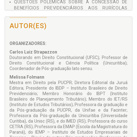
QUESTÕES POLÊMICAS SOBRE A CONCESSÃO DE
BENEFÍCIOS PREVIDENCIÁRIOS AOS RURÍCOLAS
COM DESTAQUE PARA OS SEGURADOS ESPECIAIS;
ASPECTOS DA DESAPOSENTAÇÃO NO DIREITO
AUTOR(ES)
PREVIDENCIÁRIO BRASILEIRO;
DESMISTIFICANDO O CÔMPUTO DO PERÍODO DE
ORGANIZADORES:
ATIVIDADE RURAL POSTERIOR A NOVEMBRO DE
1991;
Carlos Luiz Strapazzon
Doutorando em Direito Constitucional (UFSC); Professor de
APOSENTADORIA ESPECIAL;
Direito Constitucional e Ciência Política (Unicuritiba);
Coordenador de Pós-graduação lato sensu.
APOSENTADORIA POR IDADE: UM BENEFÍCIO À
DERIVA DAS LEIS, DA JURISPRUDÊNCIA E DOS
Melissa Folmann
ENTENDIMENTOS ADMINISTRATIVOS, NEM SEMPRE
Mestra em Direito pela PUCPR; Diretora Editorial da Juruá
CONSENTÂNEOS;
Editora; Presidente do IBDP – Instituto Brasileiro de Direito
Previdenciário; Membro Honorário do IBPT (Instituto
O DIRETO FUNDAMENTAL À ISONOMIA ENTRE
Brasileiro de Planejamento Tributário); Membro do IET/RS
PARTICIPANTES ATIVOS E INATIVOS DAS
(Instituto de Estudos Tributários); Professora da graduação e
FUNDAÇÕES DE PREVIDÊNCIA COMPLEMENTAR
da Pós-graduação da PUCPR, da Unifae e da Facinter;
FECHADA: O CASO DOS APOSENTADOS E
Professora da Pós-graduação da Unicuritiba (Universidade
Curitiba), da Unisc (RS), e do IMED (RS); Professora do curso
PENSIONISTAS DA FUNDAÇÃO DE ASSISTÊNCIA E
CETRA (RS); Professora da EMAP (Escola da Magistratura do
PREVIDÊNCIA SOCIAL DO BNDES – FAPES;
Paraná), do IEMP – Instituto de Estudos Empresariais de
ANÁLISE ECONÔMICA DO DIREITO E SEGURIDADE