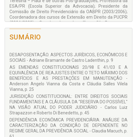
Teresina – Piauí e de outras Pós-graduações; Professora da
SOCIAL: PRIMEIRAS OBSERVAÇÕES;
ESA/PR (Escola Superior da Advocacia); Presidente da
Comissão de Direito Previdenciário da OABPR (2003/2006);
AS EMENDAS 41 E 47 E OS CRITÉRIOS PARA
Coordenadora dos cursos de Extensão em Direito da PUCPR
REVISÃO DOS BENEFÍCIOS PREVIDENCIÁRIOS;
(2004/2008); Coordenadora dos III e IV Congressos
Brasileiros de Direito Previdenciário e do I Congresso de
TRAJETÓRIA HISTÓRICA DA APOSENTADORIA
Direito Previdenciário do Mercosul; Palestrante dos cursos da
SUMÁRIO
ESPECIAL NO ORDENAMENTO JURÍDICO BRASILEIRO;
LEX Editora; Professora do Preparatório para Exame de
Ordem Curso Jurídico. Autora e Coordenadora de diversas
NATUREZA JURÍDICA DO FUNDO DE PENSÃO DO
obras e artigos.
SERVIDOR PÚBLICO.
DESAPOSENTAÇÃO. ASPECTOS JURÍDICOS, ECONÔMICOS E
Roberto Di Benedeto
SOCIAIS - Adriane Bramante de Castro Ladenthin, p. 9
Doutorando em Sociologia do Direito (IUPERJ); Mestre em
AS EMENDAS CONSTITUCIONAIS 20/98 E 41/03 E A
Direito (UFPR); Professor de Teoria Geral do Direito
EQUIVALÊNCIA DE REAJUSTES ENTRE O TETO MÁXIMO DOS
(Unicuritiba); Coordenador da Faculdade de Direito de
BENEFÍCIOS E AS PRESTAÇÕES EM MANUTENÇÃO -
Curitiba (Unicuritiba).
Anderson Angelo Vianna da Costa e Cláudia Salles Vilela
COLABORADORES:
Vianna, p. 25
JURISDIÇÃO CONSTITUCIONAL: ENTRE DIREITOS SOCIAIS
Adriane Bramante de Castro Ladenthin
FUNDAMENTAIS E A CLÁUSULA DA "RESERVA DO POSSÍVEL"
Anderson Angelo Vianna da Costa
NA VISÃO ATUAL DO PODER JUDICIÁRIO - Carlos Luiz
Carlos Luiz Strapazzon
Strapazzon e Roberto Di Benedetto, p. 45
Claudia Macuch
Cláudia Salles Vilela Vianna
DEPENDÊNCIA ECONÔMICA PREVIDENCIÁRIA: ANÁLISE DA
Cristiane Tapea Consalter
CARACTERIZAÇÃO DA CONDIÇÃO DE DEPENDENTE NO
Fernando Martinic Sá
REGIME GERAL DA PREVIDÊNCIA SOCIAL - Claudia Macuch, p.
Jane Lucia Wilhelm Berwanger
61