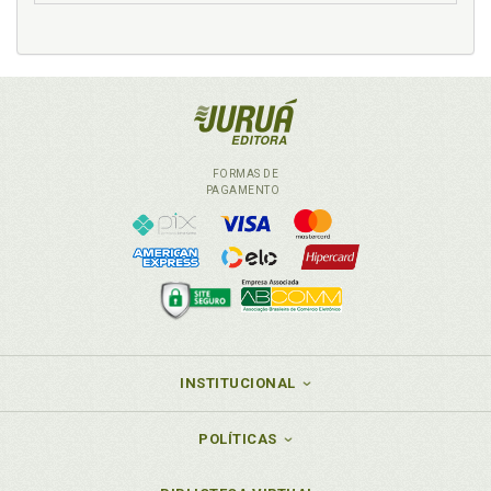
Desmistificando o cômputo do período de atividade
rural posterior a novembro de 1991. Jane Lucia
Wilhelm Berwanger, p. 133
Devolução de proventos. Aspectos da
desaposentação no Direito Previdenciário brasileiro.
Fernando Martinic Sá, p. 107
Direito. Análise econômica do direito e seguridade
social: primeiras observações. Marco Aurélio Serau
FORMAS DE
Junior, p. 201
PAGAMENTO
Direito Previdenciário. Aspectos da desaposentação
no Direito Previdenciário brasileiro. Fernando
Martinic Sá, p. 107
Direitos sociais. Jurisdição constitucional: entre
direitos sociais fundamentais e a cláusula da
´reserva do possível´ na visão atual do Poder
Judiciário. Carlos Luiz Strapazzon e Roberto Di
Benedetto, p. 45
INSTITUCIONAL
E
POLÍTICAS
Emendas 41 e 47 e os critérios para revisão dos
benefícios previdenciários. Mauro Ribeiro Borges, p.