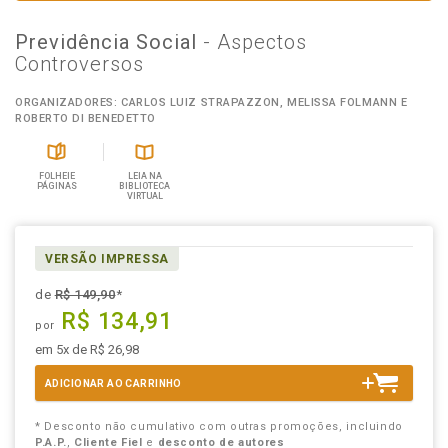
Previdência Social
- Aspectos
Controversos
ORGANIZADORES: CARLOS LUIZ STRAPAZZON, MELISSA FOLMANN E
ROBERTO DI BENEDETTO
FOLHEIE
LEIA NA
PÁGINAS
BIBLIOTECA
VIRTUAL
VERSÃO IMPRESSA
de
R$ 149,90
*
R$ 134,91
por
em 5x de R$ 26,98
ADICIONAR AO CARRINHO
* Desconto não cumulativo com outras promoções, incluindo
P.A.P.
,
Cliente Fiel
e
desconto de autores