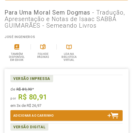
Para Uma Moral Sem Dogmas
- Tradução,
Apresentação e Notas de Isaac SABBÁ
GUIMARÃES - Semeando Livros
JOSÉ INGENIEROS
TAMBÉM
FOLHEIE
LEIA NA
DISPONÍVEL
PÁGINAS
BIBLIOTECA
EM EBOOK
VIRTUAL
VERSÃO IMPRESSA
de
R$ 89,90
*
R$ 80,91
por
em 3x de R$ 26,97
ADICIONAR AO CARRINHO
VERSÃO DIGITAL