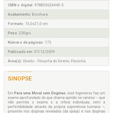
ISBN v. digital:
978853626445-5
Acabamento:
Brochura
Formato:
15,0x21,0 cm
Peso:
230grs.
Número de páginas:
172
Publicado em:
07/12/2009
Área(s):
Direito - Filosofia do Direito; Filosofia
SINOPSE
Em
Para uma Moral sem Dogmas
José Ingenieros faz um
exame aprofundado do que chama opinião ne varietur – que
não permite o exame e a crítica individuais, nem a
perfectibilidade através da própria experiência humana –,
presente nos dogmas revelados (da igreja) e nos dogmas