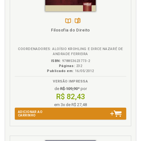
Experiência moral. Caráter social da experiência
moral, p. 38
Experiência moral. Os resultados gerais da
experiência moral, p. 45
Disponível
páginas
Filosofia do Direito
na
F
B.V.
Filosofia. A decepção da moda filosófica, p. 58
COORDENADORES: ALOÍSIO KROHLING E DIRCE NAZARÉ DE
Função social do não-conformismo, p. 111
ANDRADE FERREIRA
ISBN:
978853623773-2
Futuro do eticismo, p. 163
Páginas:
232
Publicado em:
16/05/2012
G
VERSÃO IMPRESSA
Geografia moral dos Estados Unidos, p. 66
de
R$ 109,90
* por
R$ 82,43
H
em 3x de R$ 27,48
ADICIONAR AO
Heresia. Valor social da heresia, p. 125
CARRINHO
Horace Mann. Sarmiento e Horace Mann, p. 70
I