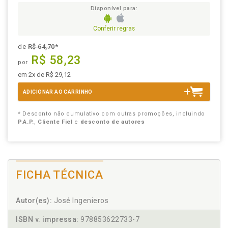
Disponível para:
Conferir regras
de
R$ 64,70
*
R$ 58,23
por
em 2x de R$ 29,12
ADICIONAR AO CARRINHO
* Desconto não cumulativo com outras promoções, incluindo
P.A.P.
,
Cliente Fiel
e
desconto de autores
FICHA TÉCNICA
Autor(es):
José Ingenieros
ISBN v. impressa:
978853622733-7