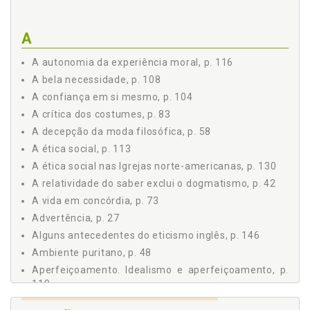
II A crítica dos costumes, p. 83
III Necessidade de caráter firme, p. 89
A
IV Não-conformismo e obediência, p. 91
V Panteísmo, p. 94
A autonomia da experiência moral, p. 116
VI Ética naturalista, p. 96
A bela necessidade, p. 108
VII O otimismo e a perfectibilidade, p. 99
A confiança em si mesmo, p. 104
VIII A confiança em si mesmo, p. 104
A crítica dos costumes, p. 83
IX A bela necessidade, p. 108
A decepção da moda filosófica, p. 58
X Função social do não-conformismo, p. 111
A ÉTICA SOCIAL, p. 113
A ética social, p. 113
I Integração do pensamento emersoniano, p. 113
A ética social nas Igrejas norte-americanas, p. 130
II A autonomia da experiência moral, p. 116
A relatividade do saber exclui o dogmatismo, p. 42
III Idealismo e aperfeiçoamento, p. 119
A vida em concórdia, p. 73
IV O dogmatismo teológico exclui a perfectibilidade, p. 124
Advertência, p. 27
V Valor social da heresia, p. 125
Alguns antecedentes do eticismo inglês, p. 146
VI A ética social nas Igrejas norte-americanas, p. 130
Ambiente puritano, p. 48
VII Sua influência sobre as Igrejas imigradas, p. 133
Aperfeiçoamento. Idealismo e aperfeiçoamento, p.
VIII O solidarismo, p. 136
119
PARA UMA MORAL SEM DOGMAS, p. 139
As Igrejas éticas, p. 150
I Independência da moralidade, p. 139