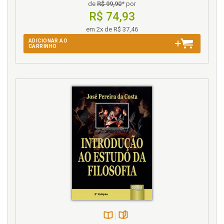
de
R$ 99,90
* por
Moralidade. Espontaneidade e evolução da
R$ 74,93
moralidade, p. 159
em 2x de R$ 37,46
Moralidade. O culto religioso da moralidade, p. 154
ADICIONAR AO
CARRINHO
N
Não-conformismo. Função social do não-
conformismo, p. 111
Não-conformismo e obediência, p. 91
Naturalismo. Ética naturalista, p. 96
Necessidade de caráter firme, p. 89
O
O ambiente puritano, p. 48
O culto religioso da moralidade, p. 154
O dogmatismo teológico exclui a perfectibilidade, p.
124
O futuro do eticismo, p. 163
O otimismo e a perfectibilidade, p. 99