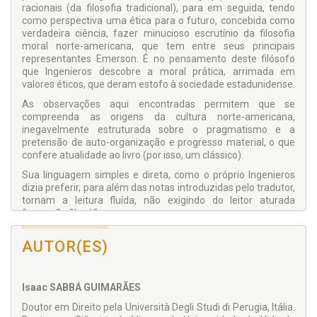
racionais (da filosofia tradicional), para em seguida, tendo
como perspectiva uma ética para o futuro, concebida como
verdadeira ciência, fazer minucioso escrutínio da filosofia
moral norte-americana, que tem entre seus principais
representantes Emerson. É no pensamento deste filósofo
que Ingenieros descobre a moral prática, arrimada em
valores éticos, que deram estofo à sociedade estadunidense.
As observações aqui encontradas permitem que se
compreenda as origens da cultura norte-americana,
inegavelmente estruturada sobre o pragmatismo e a
pretensão de auto-organização e progresso material, o que
confere atualidade ao livro (por isso, um clássico).
Sua linguagem simples e direta, como o próprio Ingenieros
dizia preferir, para além das notas introduzidas pelo tradutor,
tornam a leitura fluída, não exigindo do leitor aturada
formação filosófica.
AUTOR(ES)
Isaac SABBÁ GUIMARÃES
Doutor em Direito pela Università Degli Studi di Perugia, Itália.