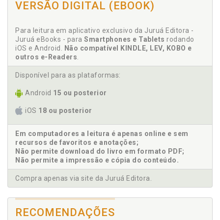
VERSÃO DIGITAL (EBOOK)
Associação religiosa livre, p. 141
II Uma associação religiosa livre, p. 141
III Sociedades de cultura moral nos Estados Unidos, p. 142
B
Para leitura em aplicativo exclusivo da Juruá Editora -
IV Alguns antecedentes do eticismo inglês, p. 146
Juruá eBooks - para
Smartphones e Tablets
rodando
V As Igrejas éticas, p. 150
Bela necessidade, p. 108
iOS e Android.
Não compatível KINDLE, LEV, KOBO e
VI O culto religioso da moralidade, p. 154
outros e-Readers
.
VII Espontaneidade e evolução da moralidade, p. 159
C
Disponível para as plataformas:
VIII Síntese do pensamento eticista, p. 162
Caráter firme. Necessidade de caráter firme, p. 89
IX O futuro do eticismo, p. 163
Android
15 ou posterior
Caráter social da experiência moral, p. 38
iOS
18 ou posterior
Channing e Emerson, p. 53
Concórdia. A vida em Concórdia, p. 73
Em computadores a leitura é apenas online e sem
Confiança. A confiança em si mesmo, p. 104
recursos de favoritos e anotações;
Conformismo. Função social do não-conformismo, p.
Não permite download do livro em formato PDF;
111
Não permite a impressão e cópia do conteúdo.
Conformismo. Não-conformismo e obediência, p. 91
Compra apenas via site da Juruá Editora.
Costumes. A crítica dos costumes, p. 83
Crença. Uma associação religiosa livre, p. 141
Crítica dos costumes, p. 83
RECOMENDAÇÕES
Cultura moral. Sociedades de cultura moral nos