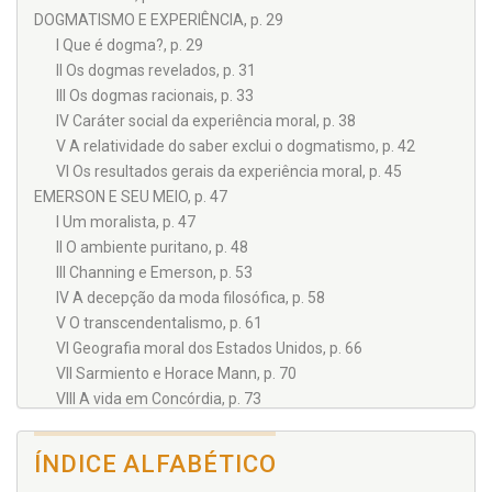
com tradução em português por esta editora) e livros sobre
DOGMATISMO E EXPERIÊNCIA, p. 29
filosofia moral, como é este que chega aos leitores de língua
I Que é dogma?, p. 29
portuguesa.
II Os dogmas revelados, p. 31
Seu pensamento é marcadamente influenciado pelo
III Os dogmas racionais, p. 33
positivismo e não é por outro motivo que disserta, num estilo
a um só tempo lhano e cativante, sobre uma filosofia prática,
IV Caráter social da experiência moral, p. 38
que foi aquela forjada pelas primeiras gerações de
V A relatividade do saber exclui o dogmatismo, p. 42
pensadores norte-americanos, como foi o caso de Emerson,
VI Os resultados gerais da experiência moral, p. 45
estudado neste livro, cujos traços biográficos vão
EMERSON E SEU MEIO, p. 47
naturalmente surgindo enquanto Ingenieros perscruta o
ambiente moral (incialmente puritano), que prima por alguns
I Um moralista, p. 47
valores estruturais hoje presentes naquele povo.
II O ambiente puritano, p. 48
Dentre suas obras mais conhecidas estão O homem
III Channing e Emerson, p. 53
medíocre, As forças morais, Evolução das idéias argentinas,
IV A decepção da moda filosófica, p. 58
Os novos tempos e Para uma moral sem dogmas.
V O transcendentalismo, p. 61
VI Geografia moral dos Estados Unidos, p. 66
VII Sarmiento e Horace Mann, p. 70
VIII A vida em Concórdia, p. 73
IX Emerson e Sarmiento, p. 76
ORIENTAÇÕES MORAIS, p. 81
ÍNDICE ALFABÉTICO
I Uma ética sem metafísica, p. 81