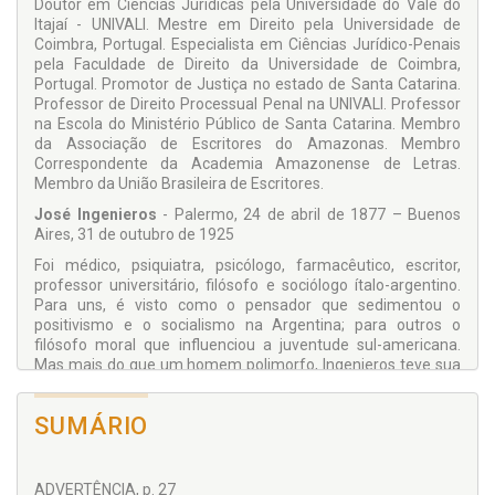
Doutor em Ciências Jurídicas pela Universidade do Vale do
Itajaí - UNIVALI. Mestre em Direito pela Universidade de
Coimbra, Portugal. Especialista em Ciências Jurídico-Penais
pela Faculdade de Direito da Universidade de Coimbra,
Portugal. Promotor de Justiça no estado de Santa Catarina.
Professor de Direito Processual Penal na UNIVALI. Professor
na Escola do Ministério Público de Santa Catarina. Membro
da Associação de Escritores do Amazonas. Membro
Correspondente da Academia Amazonense de Letras.
Membro da União Brasileira de Escritores.
José Ingenieros
- Palermo, 24 de abril de 1877 – Buenos
Aires, 31 de outubro de 1925
Foi médico, psiquiatra, psicólogo, farmacêutico, escritor,
professor universitário, filósofo e sociólogo ítalo-argentino.
Para uns, é visto como o pensador que sedimentou o
positivismo e o socialismo na Argentina; para outros o
filósofo moral que influenciou a juventude sul-americana.
Mas mais do que um homem polimorfo, Ingenieros teve sua
vida marcada pela inquietude intelectual; diz-se que lia
incansavelmente e isso reflete-se na grande produção
SUMÁRIO
literária, na qual encontramos desde trabalhos técnicos nas
áreas da medicina e da criminologia, como escritos
sociológicos que, no entanto, transitam pela esfera da
filosofia, como percebemos em O homem medíocre (livro
ADVERTÊNCIA, p. 27