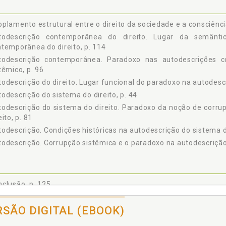
plamento estrutural entre o direito da sociedade e a consciênci
todescrição contemporânea do direito. Lugar da semânti
temporânea do direito, p. 114
todescrição contemporânea. Paradoxo nas autodescrições 
têmico, p. 96
odescrição do direito. Lugar funcional do paradoxo na autodescri
odescrição do sistema do direito, p. 44
odescrição do sistema do direito. Paradoxo da noção de corru
eito, p. 81
odescrição. Condições históricas na autodescrição do sistema do
odescrição. Corrupção sistêmica e o paradoxo na autodescrição
clusão, p. 125
dições históricas na autodescrição do sistema do direito, p. 64
RSÃO DIGITAL (EBOOK)
sciência dos sistemas psíquicos. Acoplamento estrutural ent
temas psíquicos, p. 106