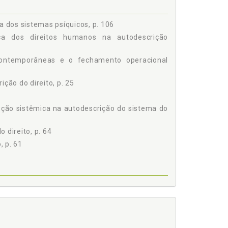
a dos sistemas psíquicos, p. 106
ca dos direitos humanos na autodescrição
contemporâneas e o fechamento operacional
ção do direito, p. 25
pção sistêmica na autodescrição do sistema do
 direito, p. 64
, p. 61
re o direito da sociedade e a consciência dos