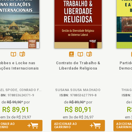
rodução, p. 19
ar da semântica dos direitos humanos na autodescrição contemp
ar funcional do paradoxo na autodescrição do direito, p. 25
ém
olheie
Também
Também
Folheie
odologia sistêmica de Niklas Luhmann, p. 29
Disponível
páginas
disponível
Disponível
páginas
obbes e Locke nas
Contrato de Trabalho &
Partid
na
em
na
ações Internacionais
Liberdade Religiosa
Democr
B.V.
eBook
B.V.
las Luhmann. Metodologia sistêmica de Niklas Luhmann, p. 29
RAPHAEL SPODE, CONRADO FREZZA E MARCELO ALVES
SUSANA SOUSA MACHADO
THIAG
SBN:
978853624371-9
ISBN:
978853627799-8
ISBN:
de
R$ 99,90
* por
de
R$ 89,90
* por
de
adoxo da noção de corrupção sistêmica na autodescrição do sist
R$ 89,91
R$ 80,91
R
adoxo nas autodescrições contemporâneas e o fechamento oper
em 3x de R$ 29,97
em 3x de R$ 26,97
em 
adoxo. Corrupção sistêmica e o paradoxo na autodescrição, p. 
IONAR AO
ADICIONAR AO
ADICIONA
RINHO
CARRINHO
CARRINH
adoxo. Lugar funcional do paradoxo na autodescrição do direito,