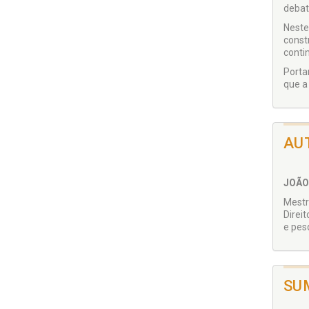
debate
Neste
const
conti
Porta
que a
AU
JOÃO
Mestr
Direit
e pes
SU