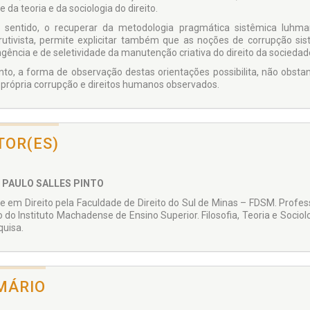
 da teoria e da sociologia do direito.
 sentido, o recuperar da metodologia pragmática sistêmica luhman
rutivista, permite explicitar também que as noções de corrupção s
ngência e de seletividade da manutenção criativa do direito da sociedad
nto, a forma de observação destas orientações possibilita, não obst
 própria corrupção e direitos humanos observados.
TOR(ES)
 PAULO SALLES PINTO
e em Direito pela Faculdade de Direito do Sul de Minas – FDSM. Professo
o do Instituto Machadense de Ensino Superior. Filosofia, Teoria e Sociol
quisa.
MÁRIO