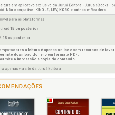
rupção sistêmica e direitos humanos, p. 101
leitura em aplicativo exclusivo da Juruá Editora - Juruá eBooks - 
rupção sistêmica e o paradoxo na autodescrição, p. 61
oid.
Não compatível KINDLE, LEV, KOBO e outros e-Readers
.
rupção sistêmica. Paradoxo da noção de corrupção sistêmica na 
nível para as plataformas:
droid
15 ou posterior
eito da sociedade. Acoplamento estrutural entre o direito da so
OS
18 ou posterior
106
eitos humanos. Corrupção sistêmica e direitos humanos, p. 101
mputadores a leitura é apenas online e sem recursos de favor
permite download do livro em formato PDF;
permite a impressão e cópia do conteúdo.
a apenas via site da Juruá Editora.
chamento operacional sistêmico. Paradoxo nas autodescriçõe
têmico, p. 96
COMENDAÇÕES
tórico. Condições históricas na autodescrição do sistema do direi