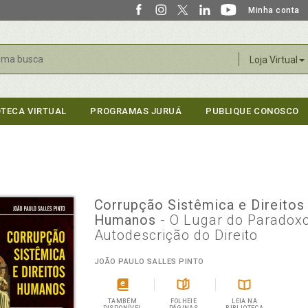
Minha conta
r
Loja Virtual
OTECA VIRTUAL
PROGRAMAS JURUÁ
PUBLIQUE CONOSCO
Corrupção Sistêmica e Direitos
Humanos
- O Lugar do Paradox
Autodescrição do Direito
JOÃO PAULO SALLES PINTO
TAMBÉM
FOLHEIE
LEIA NA