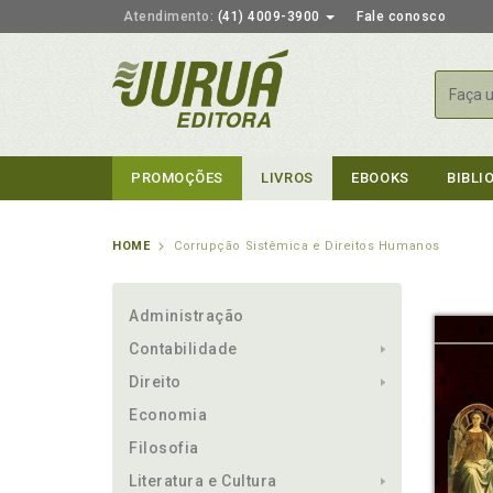
Atendimento:
(41) 4009-3900
Fale conosco
Busca
PROMOÇÕES
LIVROS
EBOOKS
BIBLI
HOME
Corrupção Sistêmica e Direitos Humanos
Administração
Contabilidade
Direito
Economia
Filosofia
Literatura e Cultura