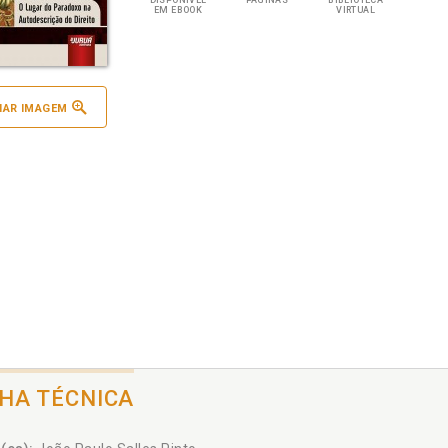
DISPONÍVEL
PÁGINAS
BIBLIOTECA
EM EBOOK
VIRTUAL
IAR IMAGEM
CHA TÉCNICA