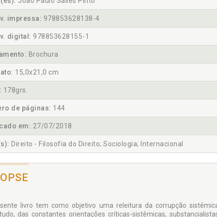
(es):
João Paulo Salles Pinto
v. impressa:
978853628138-4
v. digital:
978853628155-1
amento:
Brochura
ato:
15,0x21,0 cm
:
178grs.
ro de páginas:
144
icado em:
27/07/2018
s):
Direito - Filosofia do Direito; Sociologia; Internacional
NOPSE
sente livro tem como objetivo uma releitura da corrupção sistêmic
tudo, das constantes orientações críticas-sistêmicas, substanciali