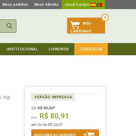
Meus pedidos
Meus eBooks
Juruá Europa
0
MEU
CARRINHO
INSTITUCIONAL
LIVREIROS
CONSINTER
o na
VERSÃO IMPRESSA
de
R$ 89,90
*
R$ 80,91
por
em 3x de R$ 26,97
ADICIONAR AO CARRINHO