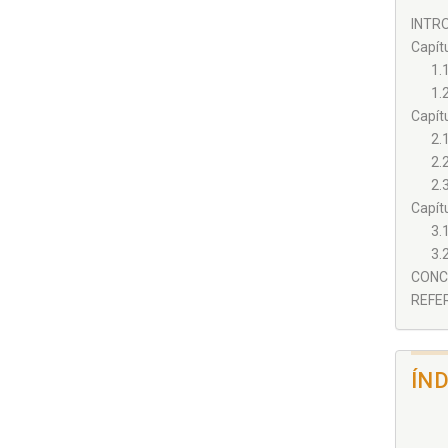
INTRO
Capít
1.
1.
Capít
2.
2.
2.
Capít
3.
3.
CONCL
REFER
ÍN