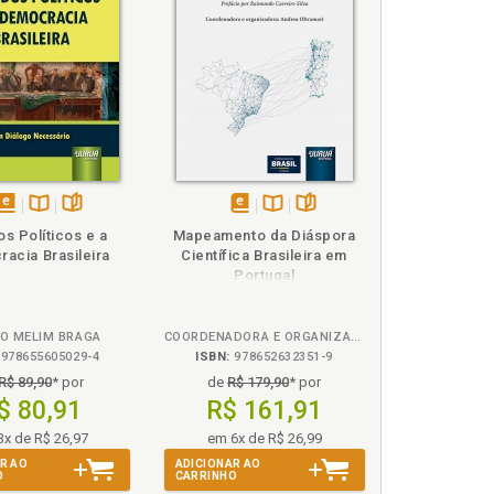
orânea do direito, p. 114
disponível
Disponível
páginas
disponível
Disponível
páginas
os Políticos e a
Mapeamento da Diáspora
em
na
em
na
acia Brasileira
Científica Brasileira em
eBook
B.V.
eBook
B.V.
Portugal
O MELIM BRAGA
COORDENADORA E ORGANIZADORA GERAL: ANDREA OLTRAMARI (UFRGS)
978655605029-4
ISBN:
978652632351-9
R$ 89,90
* por
de
R$ 179,90
* por
ema do direito, p. 81
$ 80,91
R$ 161,91
acional sistêmico, p. 96
3x de R$ 26,97
em 6x de R$ 26,99
61
R AO
ADICIONAR AO
O
CARRINHO
 p. 25