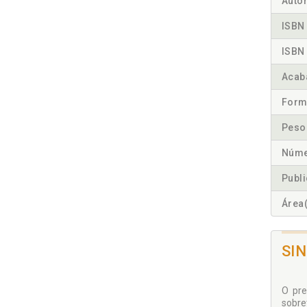
Autor
ISBN 
ISBN 
Acab
Form
Peso
Núme
Publ
Área(
SI
O pre
sobre