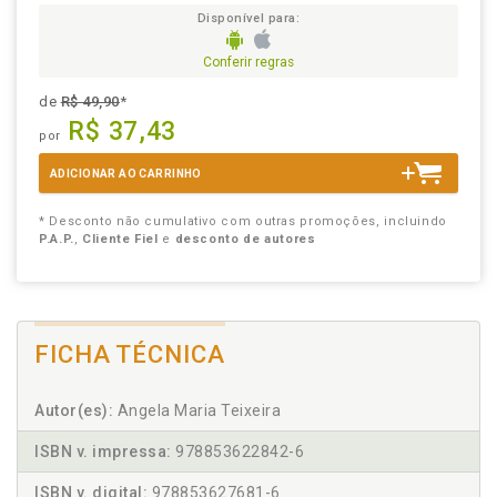
Disponível para:
Conferir regras
de
R$ 49,90
*
R$ 37,43
por
ADICIONAR AO CARRINHO
* Desconto não cumulativo com outras promoções, incluindo
P.A.P.
,
Cliente Fiel
e
desconto de autores
FICHA TÉCNICA
Autor(es):
Angela Maria Teixeira
ISBN v. impressa:
978853622842-6
ISBN v. digital:
978853627681-6