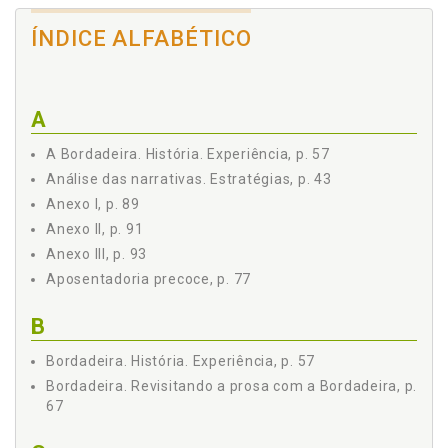
3.3 A Bordadeira, p. 57
3.4 Revisitando a prosa com a Bordadeira, p. 67
ÍNDICE ALFABÉTICO
CAPÍTULO 4 - CHEGAR AO FIM É CHEGAR A UM COMEÇO, p.
71
4.1 Passagem, p. 71
4.2 Maternagem especial, p. 72
A
4.3 Sexualidade negada, p. 75
A Bordadeira. História. Experiência, p. 57
4.4 Aposentadoria precoce, p. 77
CONSIDERAÇÕES FINAIS, p. 81
Análise das narrativas. Estratégias, p. 43
REFERÊNCIAS, p. 83
Anexo I, p. 89
ANEXO I, p. 89
Anexo II, p. 91
ANEXO II, p. 91
Anexo III, p. 93
ANEXO III, p. 93
Aposentadoria precoce, p. 77
B
Bordadeira. História. Experiência, p. 57
Bordadeira. Revisitando a prosa com a Bordadeira, p.
67