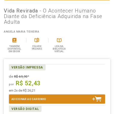
Vida Revirada
- O Acontecer Humano
Diante da Deficiência Adquirida na Fase
Adulta
ANGELA MARIA TEIXEIRA
TAMBÉM
FOLHEIE
LEIA NA
DISPONÍVEL
PÁGINAS
BIBLIOTECA
EM EBOOK
VIRTUAL
VERSÃO IMPRESSA
de
R$ 69,90
*
R$ 52,43
por
em 2x de R$ 26,21
ADICIONAR AO CARRINHO
VERSÃO DIGITAL