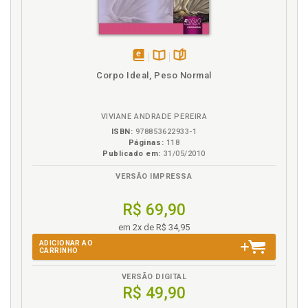
Recomeço. Chegar ao fim é chegar a um começo, p.
71
Referências, p. 83
Retratos em preto e branco da deficiência na fase
disponível
Disponível
páginas
adulta, p. 29
Corpo Ideal, Peso Normal
em
na
Revisitando a prosa com a Bordadeira, p. 67
eBook
B.V.
Revisitando a prosa com o Jardineiro, p. 53
VIVIANE ANDRADE PEREIRA
Roda da vida na cadeira, p. 45
ISBN:
978853622933-1
Páginas:
118
S
Publicado em:
31/05/2010
VERSÃO IMPRESSA
Sexualidade negada, p. 75
R$ 69,90
em 2x de R$ 34,95
ADICIONAR AO
CARRINHO
VERSÃO DIGITAL
R$ 49,90