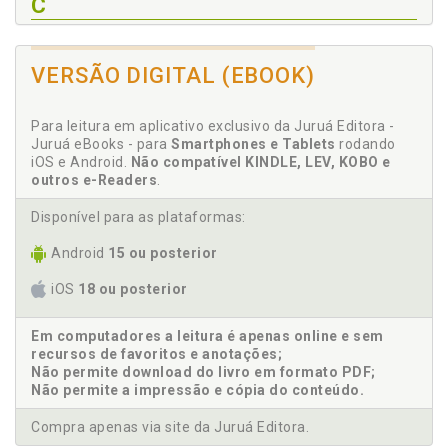
C
Cadeira de rodas. Roda da vida na cadeira, p. 45
Cadeirante. Aposentadoria precoce, p. 77
VERSÃO DIGITAL (EBOOK)
Cadeirante. Maternagem especial, p. 72
Cadeirante. O coxo, o paralítico, o portador e a
Para leitura em aplicativo exclusivo da Juruá Editora -
pessoa, p. 23
Juruá eBooks - para
Smartphones e Tablets
rodando
Cadeirante. Retratos em preto e branco da
iOS e Android.
Não compatível KINDLE, LEV, KOBO e
outros e-Readers
deficiência na fase adulta, p. 29
.
Cadeirante. Roda da vida na cadeira, p. 45
Disponível para as plataformas:
Cadeirante. Sexualidade negada, p. 75
Android
15 ou posterior
Chegar ao fim é chegar a um começo, p. 71
Conceituando deficiência, p. 26
iOS
18 ou posterior
Conduta. Corpo como expressão da conduta, p. 35
Considerações finais, p. 81
Em computadores a leitura é apenas online e sem
recursos de favoritos e anotações;
Corpo como expressão da conduta, p. 35
Não permite download do livro em formato PDF;
Coxo. O coxo, o paralítico, o portador e a pessoa, p.
Não permite a impressão e cópia do conteúdo.
23
Compra apenas via site da Juruá Editora.
D