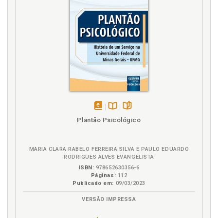
L
Letras. Prosa em letras: estratégias metodológicas,
p. 39
M
Maternagem especial, p. 72
Metodologia. Prosa em letras: estratégias
metodológicas, p. 39
disponível
Disponível
páginas
Plantão Psicológico
N
em
na
eBook
B.V.
Narrativas. Estratégias de análise das narrativas, p.
MARIA CLARA RABELO FERREIRA SILVA E PAULO EDUARDO
43
RODRIGUES ALVES EVANGELISTA
ISBN:
978652630356-6
O
Páginas:
112
Publicado em:
09/03/2023
O Jardineiro. História. Experiência, p. 45
VERSÃO IMPRESSA
O coxo, o paralítico, o portador e a pessoa, p. 23
Os olhos dos homens no absurdo do corpo lesado, p.