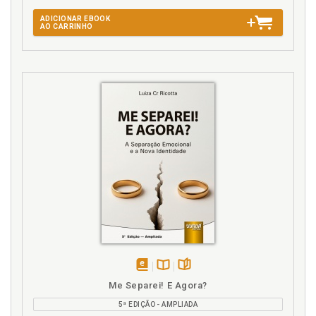
ADICIONAR EBOOK
AO CARRINHO
disponível
Disponível
páginas
Me Separei! E Agora?
em
na
5ª EDIÇÃO - AMPLIADA
eBook
B.V.