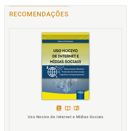
Deficiência. Conceituando deficiência, p. 26
RECOMENDAÇÕES
Deficiência. O coxo, o paralítico, o portador e a
pessoa, p. 23
Deficiência. Retratos em preto e branco da
deficiência na fase adulta, p. 29
E
Estratégia. Prosa em letras: estratégias
metodológicas, p. 39
Estratégias de análise das narrativas, p. 43
Experiência. A Bordadeira, p. 57
Experiência. O Jardineiro, p. 45
Experiência. Revisitando a prosa com o Jardineiro, p.
53
Expressividade. Corpo como expressão da conduta,
disponível
Disponível
páginas
p. 35
Uso Nocivo de Internet e Mídias Sociais
em
na
eBook
B.V.
F