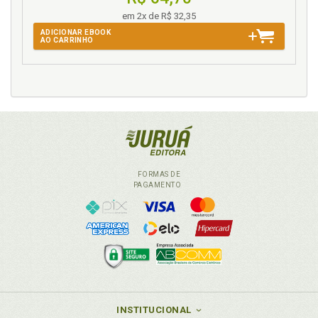
em 2x de R$ 32,35
M
ADICIONAR EBOOK
AO CARRINHO
Melancolia. Estados limites: em contraponto com a
melancolia, p. 88
«Mensagem enigmática» e superego, p. 137
Metapsicologia. Superego: em busca de uma nova
abordagem, p. 131
Método do tratamento a partir do Tournant, p. 56
Movimento de "des-apoio", p. 22
Mutações do supereu, p. 147
FORMAS DE
PAGAMENTO
N
Narcisismo negativo. Cenário subjetivo:
desinvestimento e narcisismo negativo, p. 69
Narcisismo. Apelo ao narcisismo, p. 19
Narcisismo negativo e trauma: questões para a
clínica contemporânea, p. 65
Negativo. Estados limites e o trabalho do negativo:
INSTITUCIONAL