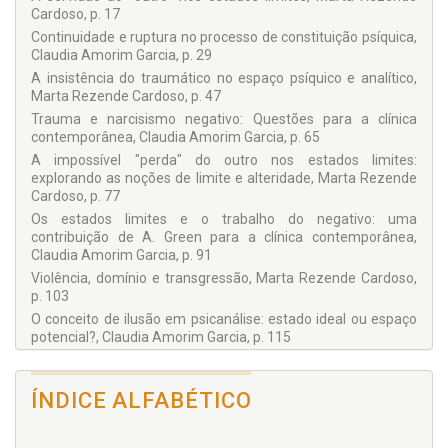
Cardoso, p. 17
Continuidade e ruptura no processo de constituição psíquica,
Claudia Amorim Garcia, p. 29
A insistência do traumático no espaço psíquico e analítico,
Marta Rezende Cardoso, p. 47
Trauma e narcisismo negativo: Questões para a clínica
contemporânea, Claudia Amorim Garcia, p. 65
A impossível "perda" do outro nos estados limites:
explorando as noções de limite e alteridade, Marta Rezende
Cardoso, p. 77
Os estados limites e o trabalho do negativo: uma
contribuição de A. Green para a clínica contemporânea,
Claudia Amorim Garcia, p. 91
Violência, domínio e transgressão, Marta Rezende Cardoso,
p. 103
O conceito de ilusão em psicanálise: estado ideal ou espaço
potencial?, Claudia Amorim Garcia, p. 115
O superego: em busca de uma nova abordagem, Marta
Rezende Cardoso, p. 131
ÍNDICE ALFABÉTICO
Mutações do supereu, Claudia Amorim Garcia, p. 147