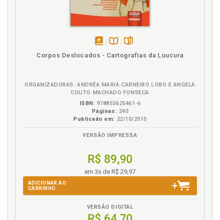
Interditor. Superego: em busca de uma nova
abordagem, p. 131
Interioridade. Questão da exterioridade/
interioridade em Freud, p. 78
Interioridade. Questão da interioridade/
disponível
Disponível
páginas
Corpos Deslocados - Cartografias da Loucura
exterioridade nos estados limites, p. 82
em
na
eBook
B.V.
Intrusão. Dupla angústia: intrusão e separação nos
estados limites, p. 94
ORGANIZADORAS: ANDRÉA MARIA CARNEIRO LOBO E ANGELA
COUTO MACHADO FONSECA
K
ISBN:
978853625461-6
Páginas:
240
Publicado em:
22/10/2015
Klein. Melanie Klein. Superego. Abordagem kleiniana,
p. 135
VERSÃO IMPRESSA
L
R$ 89,90
Limite. Impossível «perda» do outro nos estados
em 3x de R$ 29,97
limites: explorando as noções de limite e alteridade,
ADICIONAR AO
CARRINHO
p. 77
Limites psíquicos. Negativo na constituição dos
VERSÃO DIGITAL
limites psíquicos, p. 38
R$ 64,70