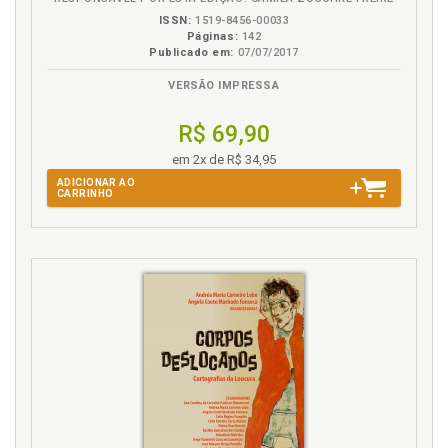
ISSN:
1519-8456-00033
Freud. Uma teoria paradoxal do superego, p. 132
Páginas:
142
Publicado em:
07/07/2017
G
VERSÃO IMPRESSA
Green. Estados limites e o trabalho do negativo: uma
contribuição de A. Green para a clínica
R$ 69,90
contemporânea, p. 91
em 2x de R$ 34,95
ADICIONAR AO
I
CARRINHO
Ideal. Superego e os ideais, p. 142
Ilusão. Conceito de ilusão em psicanálise: estado
ideal ou espaço potencial?, p. 115
Ilusão. Espaço da ilusão e a criação da cultura, p. 123
Ilusão. Universo da ilusão e o estado ideal de coisas,
p. 119
Impossível «perda» do outro nos estados limites:
explorando as noções de limite e alteridade, p. 77
Insistência do traumático no espaço psíquico e
analítico, p. 47