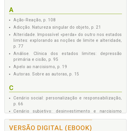
A
Ação-Reação, p. 108
Adicção. Natureza singular do objeto, p. 21
Alteridade. Impossível «perda» do outro nos estados
limites: explorando as noções de limite e alteridade,
p. 77
Análise. Clínica dos estados limites: depressão
primária e cisão, p. 95
Apelo ao narcisismo, p. 19
Autoras. Sobre as autoras, p. 15
C
Cenário social: personalização e responsabilização,
p. 66
Cenário subjetivo: desinvestimento e narcisismo
negativo, p. 69
Cisão. Clínica dos estados limites: depressão
VERSÃO DIGITAL (EBOOK)
primária e cisão, p. 95