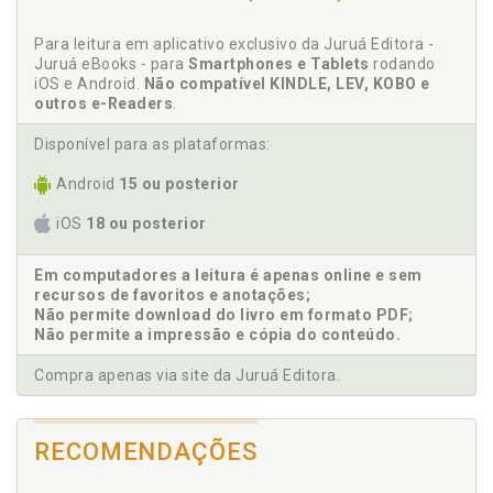
Clínica. Considerações clínicas, p. 73
Para leitura em aplicativo exclusivo da Juruá Editora -
Clínica contemporânea. Estados limites e o trabalho
Juruá eBooks - para
Smartphones e Tablets
rodando
do negativo: uma contribuição de A. Green para a
iOS e Android.
Não compatível KINDLE, LEV, KOBO e
clínica contemporânea, p. 91
outros e-Readers
.
Clínica contemporânea. Trauma e narcisismo
Disponível para as plataformas:
negativo: questões para a clínica contemporânea, p.
65
Android
15 ou posterior
Clínica dos estados limites: depressão primária e
cisão, p. 95
iOS
18 ou posterior
Coisas. Universo da ilusão e o estado ideal de coisas,
p. 119
Em computadores a leitura é apenas online e sem
Compulsão à repetição como fio condutor, p. 51
recursos de favoritos e anotações;
Não permite download do livro em formato PDF;
Conceito de ilusão em psicanálise: estado ideal ou
Não permite a impressão e cópia do conteúdo.
espaço potencial?, p. 115
Constituição dos limites psíquicos. O negativo, p. 38
Compra apenas via site da Juruá Editora.
Constituição psíquica. Continuidade e ruptura no
processo, p. 29
RECOMENDAÇÕES
Constituição psíquica. Continuidade na constituição
psíquica: Winnicott e o paradoxo maturacional, p. 34