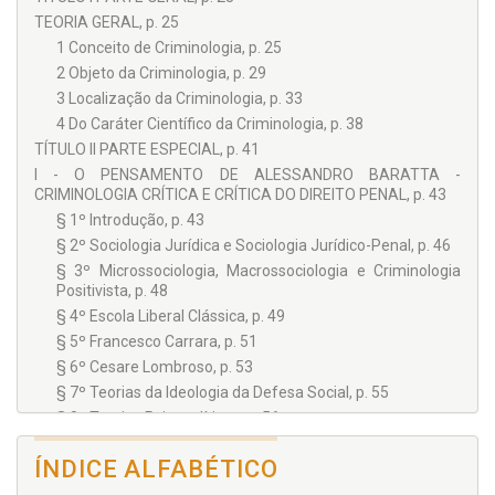
TEORIA GERAL, p. 25
1 Conceito de Criminologia, p. 25
2 Objeto da Criminologia, p. 29
3 Localização da Criminologia, p. 33
4 Do Caráter Científico da Criminologia, p. 38
TÍTULO II PARTE ESPECIAL, p. 41
I - O PENSAMENTO DE ALESSANDRO BARATTA -
CRIMINOLOGIA CRÍTICA E CRÍTICA DO DIREITO PENAL, p. 43
§ 1º Introdução, p. 43
§ 2º Sociologia Jurídica e Sociologia Jurídico-Penal, p. 46
§ 3º Microssociologia, Macrossociologia e Criminologia
Positivista, p. 48
§ 4º Escola Liberal Clássica, p. 49
§ 5º Francesco Carrara, p. 51
§ 6º Cesare Lombroso, p. 53
§ 7º Teorias da Ideologia da Defesa Social, p. 55
§ 8º Teorias Psicanalíticas, p. 56
§ 9º Teorias Funcionalistas I, p. 59
ÍNDICE ALFABÉTICO
§ 10 Teorias Funcionalistas II, p. 60
§ 11 Teorias das Subculturas Criminais, p. 63