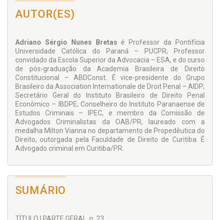
ao autor, tanto pelo seu arcabouço teórico, como por assumir
AUTOR(ES)
posturas comprometidas com o ideal de um Estado
Democrático de Direito, e principalmente ao público que
consultará essa obra, pois certamente se trata de um dos
Adriano Sérgio Nunes Bretas
é Professor da Pontifícia
melhores trabalhos brasileiros sobre o tema”.
Universidade Católica do Paraná – PUCPR; Professor
Trechos do prefácio de FÁBIO DA SILVA BOZZA
convidado da Escola Superior da Advocacia – ESA, e do curso
de pós-graduação da Academia Brasileira de Direito
Constitucional – ABDConst. É vice-presidente do Grupo
Brasileiro da Association Internationale de Droit Penal – AIDP;
Secretário Geral do Instituto Brasileiro de Direito Penal
Econômico – IBDPE; Conselheiro do Instituto Paranaense de
Estudos Criminais – IPEC, e membro da Comissão de
Advogados Criminalistas da OAB/PR, laureado com a
medalha Milton Vianna no departamento de Propedêutica do
Direito, outorgada pela Faculdade de Direito de Curitiba. É
Advogado criminal em Curitiba/PR.
SUMÁRIO
TÍTULO I PARTE GERAL, p. 23