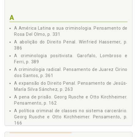
§ 12 Teorias das Técnicas de Neutralização, p. 65
§ 13 Teoria do Labeling Approach I, p. 67
A
§ 14 Teoria do Labeling Approach II, p. 69
§ 15 Teoria do Labeling Approach III, p. 71
A América Latina e sua criminologia. Pensamento de
Rosa Del Olmo, p. 331
§ 16 Recepção Alemã do Labeling Approach I, p. 72
A abolição do Direito Penal. Winfried Hassemer, p.
§ 17 Recepção Alemã do Labeling Approach II, p. 73
386
§ 18 Recepção Alemã do Labeling Approach III, p. 75
A criminologia positivista. Garofalo, Lombroso e
§ 19 Teorias do Conflito I, p. 76
Ferri, p. 389
§ 20 Teorias do Conflito II, p. 77
A criminologia radical. Pensamento de Juarez Cirino
§ 21 Teorias do Conflito III, p. 79
dos Santos, p. 361
§ 22 Teorias do Conflito IV, p. 80
A expansão do Direito Penal. Pensamento de Jesús-
§ 23 Crítica às Teorias do Conflito, p. 81
María Silva Sánchez, p. 263
§ 24 Criminologia Liberal Contemporânea e Concepções
Patológicas, p. 83
A pena de prisão. Georg Rusche e Otto Kirchheimer.
Pensamento, p. 162
§ 25 Crítica à Criminologia Liberal, p. 84
A política criminal de classes no sistema carcerário.
§ 26 Criminologia Crítica, p. 85
Georg Rusche e Otto Kirchheimer. Pensamento, p.
§ 27 Crítica ao Direito Penal I, p. 87
166
§ 28 Crítica ao Direito Penal II, p. 88
A sanção normalizadora. Michel Foucault.
§ 29 Sistema Penal e Sistema Escolar I, p. 90
Pensamento, p. 133