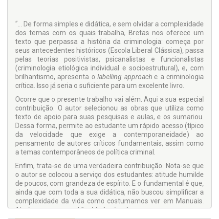
“... De forma simples e didática, e sem olvidar a complexidade
dos temas com os quais trabalha, Bretas nos oferece um
texto que perpassa a história da criminologia: começa por
seus antecedentes históricos (Escola Liberal Clássica), passa
pelas teorias positivistas, psicanalistas e funcionalistas
(criminologia etiológica individual e socioestrutural), e, com
brilhantismo, apresenta o
labelling approach
e a criminologia
crítica. Isso já seria o suficiente para um excelente livro.
Ocorre que o presente trabalho vai além. Aqui a sua especial
contribuição. O autor selecionou as obras que utiliza como
texto de apoio para suas pesquisas e aulas, e os sumariou.
Dessa forma, permite ao estudante um rápido acesso (típico
da velocidade que exige a contemporaneidade) ao
pensamento de autores críticos fundamentais, assim como
a temas contemporâneos de política criminal.
Enfim, trata-se de uma verdadeira contribuição. Nota-se que
o autor se colocou a serviço dos estudantes: atitude humilde
de poucos, com grandeza de espírito. E o fundamental é que,
ainda que com toda a sua didática, não buscou simplificar a
complexidade da vida como costumamos ver em Manuais.
Alerta-nos para a dificuldade dos temas, mas, ao mesmo
tempo, busca facilitar o entendimento aos leitores. Parabéns