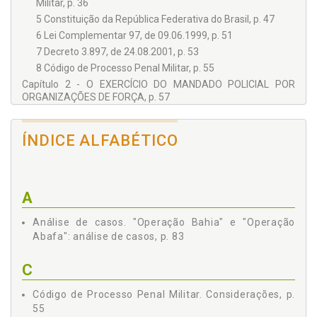
Militar, p. 36
5 Constituição da República Federativa do Brasil, p. 47
6 Lei Complementar 97, de 09.06.1999, p. 51
7 Decreto 3.897, de 24.08.2001, p. 53
8 Código de Processo Penal Militar, p. 55
Capítulo 2 - O EXERCÍCIO DO MANDADO POLICIAL POR
ORGANIZAÇÕES DE FORÇA, p. 57
1 Teoria de polícia, p. 57
2 Teoria da guerra e política de defesa, p. 62
ÍNDICE ALFABÉTICO
2.1 Princípios de guerra, p. 65
Princípio do Objetivo, p. 65
Princípio da Ofensiva, p. 66
A
Princípio da Manobra, p. 66
Princípio da Massa, p. 66
Análise de casos. "Operação Bahia" e "Operação
Princípio da Economia de Forças, p. 66
Abafa": análise de casos, p. 83
Princípio da Unidade de Comando, p. 67
Princípio da Segurança, p. 67
C
Princípio da Surpresa, p. 67
Princípio da Simplicidade, p. 67
Código de Processo Penal Militar. Considerações, p.
55
2.2 Política de Defesa Nacional, p. 67