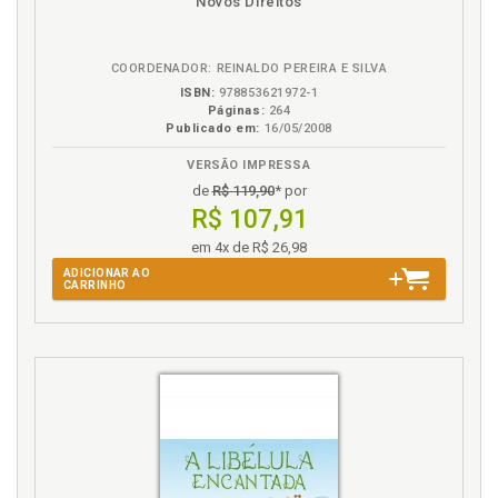
Novos Direitos
na
B.V.
O
COORDENADOR: REINALDO PEREIRA E SILVA
Objetivo. Princípio do objetivo, p. 65
ISBN:
978853621972-1
Ofensiva. Princípio da ofensiva, p. 66
Páginas:
264
Publicado em:
16/05/2008
"Operação Abafa". Considerações, p. 90
"Operação Abafa" e "Operação Bahia": análise de
VERSÃO IMPRESSA
casos, p. 83
de
R$ 119,90
* por
R$ 107,91
"Operação Bahia". Considerações, p. 83
"Operação Bahia" e "Operação Abafa": análise de
em 4x de R$ 26,98
casos, p. 83
ADICIONAR AO
CARRINHO
Organizações de força. Exercício do mandado
policial por organizações de força, p. 57
P
Perspectiva combatente para a guerra, p. 70
Polícia. Teoria de polícia, p. 57
Polícia militar. Histórico da missão constitucional das
forças armadas "Garantia da Lei e da Ordem" e sua