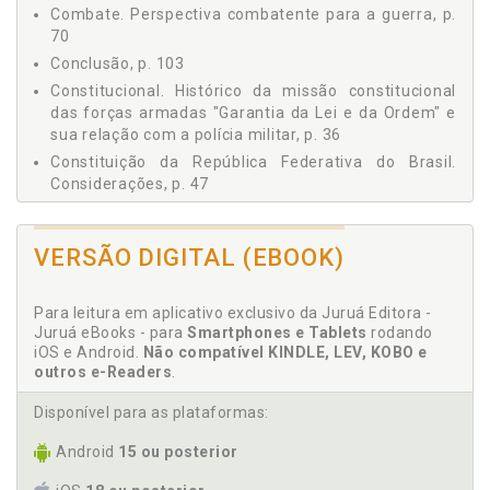
2.3 Doutrina militar de defesa, p. 69
Combate. Perspectiva combatente para a guerra, p.
70
3 Perspectiva combatente para a guerra, p. 70
4 Polícia no Brasil: uma força combatente na Segurança
Conclusão, p. 103
Pública, p. 73
Constitucional. Histórico da missão constitucional
Capítulo 3 - "OPERAÇÃO BAHIA" E "OPERAÇÃO ABAFA":
das forças armadas "Garantia da Lei e da Ordem" e
ANÁLISE DE CASOS, p. 83
sua relação com a polícia militar, p. 36
1 Operação Bahia, p. 83
Constituição da República Federativa do Brasil.
2 Operação Abafa, p. 90
Considerações, p. 47
CONCLUSÃO, p. 103
REFERÊNCIAS, p. 107
D
VERSÃO DIGITAL (EBOOK)
Decreto 3.897, de 24.08.2001. Considerações, p. 53
Defesa. Doutrina militar de defesa, p. 69
Para leitura em aplicativo exclusivo da Juruá Editora -
Defesa. Ministério da Defesa, p. 28
Juruá eBooks - para
Smartphones e Tablets
rodando
iOS e Android.
Não compatível KINDLE, LEV, KOBO e
Defesa Nacional. Política de Defesa Nacional, p. 67
outros e-Readers
.
Defesa. Teoria da guerra e política de defesa, p. 62
Doutrina militar de defesa, p. 69
Disponível para as plataformas:
Android
15 ou posterior
E