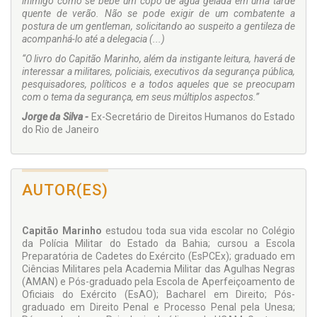
inimigo como se bebe um copo de água gelada em uma tarde
quente de verão. Não se pode exigir de um combatente a
postura de um gentleman, solicitando ao suspeito a gentileza de
acompanhá-lo até a delegacia (...)
“O livro do Capitão Marinho, além da instigante leitura, haverá de
interessar a militares, policiais, executivos da segurança pública,
pesquisadores, políticos e a todos aqueles que se preocupam
com o tema da segurança, em seus múltiplos aspectos.”
Jorge da Silva -
Ex-Secretário de Direitos Humanos do Estado
do Rio de Janeiro
AUTOR(ES)
Capitão Marinho
estudou toda sua vida escolar no Colégio
da Polícia Militar do Estado da Bahia; cursou a Escola
Preparatória de Cadetes do Exército (EsPCEx); graduado em
Ciências Militares pela Academia Militar das Agulhas Negras
(AMAN) e Pós-graduado pela Escola de Aperfeiçoamento de
Oficiais do Exército (EsAO); Bacharel em Direito; Pós-
graduado em Direito Penal e Processo Penal pela Unesa;