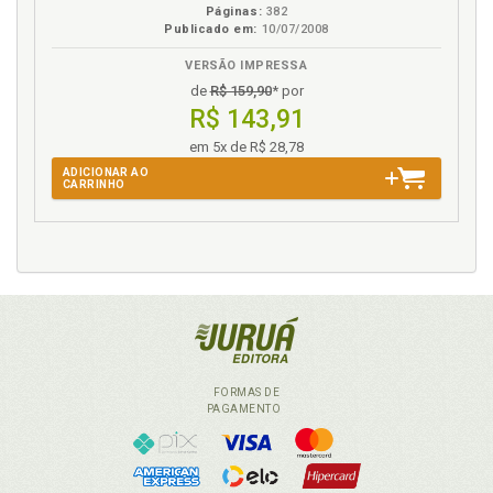
Páginas:
382
Unidade de comando. Princípio da unidade de
Publicado em:
10/07/2008
comando, p. 67
VERSÃO IMPRESSA
de
R$ 159,90
* por
R$ 143,91
em 5x de R$ 28,78
ADICIONAR AO
CARRINHO
FORMAS DE
PAGAMENTO