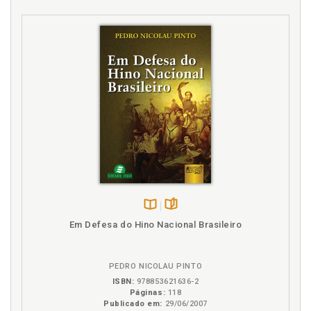
D
Didática. Didática da história: perspectivas da
transposição didática, p. 75
Didática da história. Constituição de um Código
Disciplinar da Didática da História, p. 29
Didática da história. Elementos do Código Disciplinar
da Didática da História: perspectivas de alunos
acadêmicos brasileiros, p. 154
Didática da história. Elementos do Código Disciplinar
da Didática da História: perspectivas de alunos
acadêmicos da Espanha, p. 172
Didática da história. Forma pela qual os alunos
Disponível
páginas
acadêmicos pensam a didática da história: limites e
Em Defesa do Hino Nacional Brasileiro
na
possibilidades, p. 147
B.V.
Didática da história. Investigação sobre a didática da
história: contextualizações, p. 21
PEDRO NICOLAU PINTO
Didática da história. Presença do Código Disciplinar
ISBN:
978853621636-2
Páginas:
118
da Didática da História em manuais e nas propostas
Publicado em:
29/06/2007
para os cursos de formação de professores no