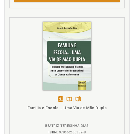
brasileiros, p. 154
Elementos do Código Disciplinar da Didática da
História: perspectivas de alunos acadêmicos da
Espanha, p. 172
Ementas. Didática da história em fontes
documentais dos cursos de formação de
professores: ementas e programas, p. 124
Espanha. Didática da história em fontes
documentais dos cursos de formação de
professores. Na Espanha, p. 131
Espanha. Didática da história nos manuais, p. 112
Espanha. Didática da história nos manuais do Brasil
e da Espanha: uma análise contemporânea, p. 104
Espanha. Elementos do Código Disciplinar da
Didática da História: perspectivas de alunos
acadêmicos da Espanha, p. 172
disponível
Disponível
páginas
Família e Escola... Uma Via de Mão Dupla
em
na
Espanha. Presença do Código Disciplinar da Didática
eBook
B.V.
da História em manuais e nas propostas para os
cursos de formação de professores no Brasil e na
BEATRIZ TERESINHA DIAS
Espanha, p. 103
ISBN:
978652630352-8