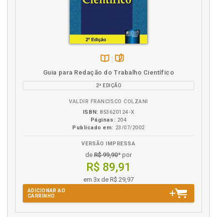
103
Código Disciplinar da Didática da História. Presença
nas propostas dos cursos de formação de
professores, p. 60
Código Disciplinar da Didática da História na
legislação para cursos de formação de professores,
Disponível
páginas
p. 61
Guia para Redação do Trabalho Científico
na
Código Disciplinar da Didática da História no Brasil.
2ª EDIÇÃO
B.V.
Construção, p. 39
VALDIR FRANCISCO COLZANI
Código Disciplinar da Didática da História nos
ISBN:
853620124-X
manuais destinados à formação de professores, p.
Páginas:
204
39
Publicado em:
23/07/2002
Conceito de Código Disciplinar. Reflexão, p. 32
VERSÃO IMPRESSA
Considerações finais, p. 183
de
R$ 99,90
* por
Constituição de um Código Disciplinar da Didática da
R$ 89,91
História, p. 29
em 3x de R$ 29,97
Construção do Código Disciplinar da Didática da
ADICIONAR AO
História no Brasil, p. 39
CARRINHO
Contextualizações. Investigação sobre a didática da
história: contextualizações, p. 21