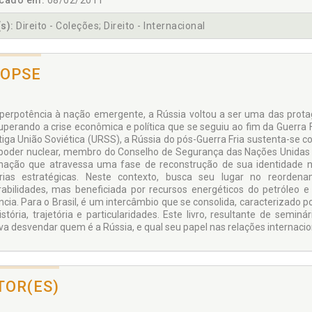
icado em:
08/02/2011
s):
Direito - Coleções; Direito - Internacional
NOPSE
perpotência à nação emergente, a Rússia voltou a ser uma das protagon
superando a crise econômica e política que se seguiu ao fim da Guerra
tiga União Soviética (URSS), a Rússia do pós-Guerra Fria sustenta-se 
 poder nuclear, membro do Conselho de Segurança das Nações Unidas e 
ação que atravessa uma fase de reconstrução de sua identidade na
rias estratégicas. Neste contexto, busca seu lugar no reorden
rabilidades, mas beneficiada por recursos energéticos do petróleo 
ência. Para o Brasil, é um intercâmbio que se consolida, caracterizado
istória, trajetória e particularidades. Este livro, resultante de seminá
iva desvendar quem é a Rússia, e qual seu papel nas relações internacio
TOR(ES)