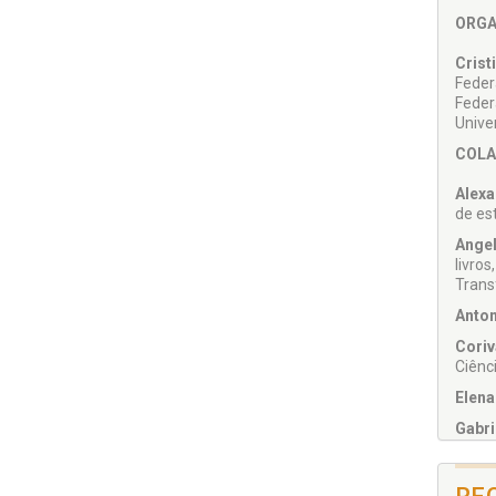
ORGA
Crist
Feder
Feder
Univer
COLA
Alexa
de es
Angel
livro
Trans
Anton
Coriv
Ciênci
Elena
Gabr
NERI
Gunth