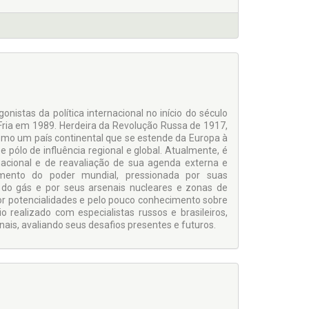
istas da política internacional no início do século
 Fria em 1989. Herdeira da Revolução Russa de 1917,
como um país continental que se estende da Europa à
pólo de influência regional e global. Atualmente, é
cional e de reavaliação de sua agenda externa e
amento do poder mundial, pressionada por suas
e do gás e por seus arsenais nucleares e zonas de
 por potencialidades e pelo pouco conhecimento sobre
rio realizado com especialistas russos e brasileiros,
nais, avaliando seus desafios presentes e futuros.