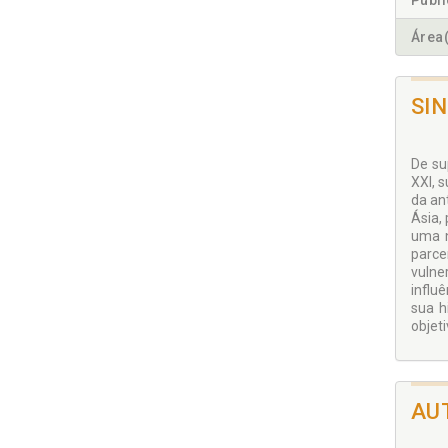
Publ
Área(
SI
De su
XXI, 
da an
Ásia,
uma n
parce
vulne
influ
sua h
objet
AU