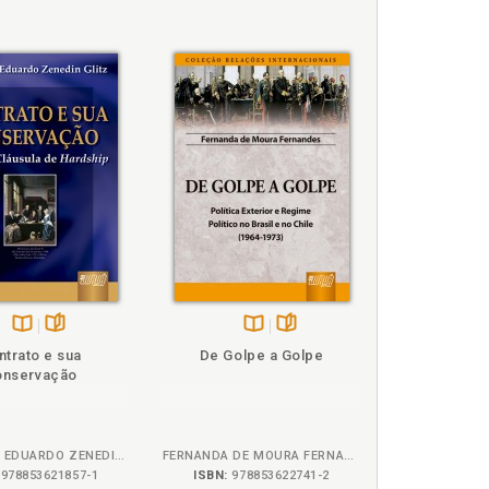
nternacionais da FAAP (Fundação Armando Alvares
 Rio Branco.
 Professor visitante do Departamento de História da
s da Universidade de Brasília e Presidente da ABRI –
idade de Relações Internacionais (MGIMO) junto ao
denta do Centro dos Estudos Ibero-Americanos da
a Academia de Ciências da Rússia
de Brasília; Doutorando em História Cultural pela
aculdade Anhanguera de Brasília.
litics, University of Tartu, Estônia.
Disponível
páginas
Disponível
páginas
ntrato e sua
De Golpe a Golpe
na
na
onservação
B.V.
B.V.
FREDERICO EDUARDO ZENEDIN GLITZ
FERNANDA DE MOURA FERNANDES
978853621857-1
ISBN:
978853622741-2