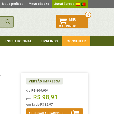
Meus pedidos
Meus eBooks
Juruá Europa
0
MEU
CARRINHO
INSTITUCIONAL
LIVREIROS
CONSINTER
e
VERSÃO IMPRESSA
de
R$ 109,90
*
R$ 98,91
por
em 3x de R$ 32,97
ADICIONAR AO CARRINHO