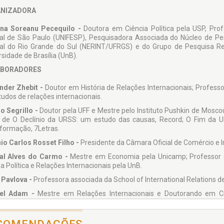
NIZADORA
ina Soreanu Pecequilo -
Doutora em Ciência Política pela USP, Pro
al de São Paulo (UNIFESP), Pesquisadora Associada do Núcleo de Pe
al do Rio Grande do Sul (NERINT/UFRGS) e do Grupo de Pesquisa Re
sidade de Brasília (UnB).
BORADORES
nder Zhebit -
Doutor em História de Relações Internacionais; Professo
tudos de relações internacionais.
o Segrillo -
Doutor pela UFF e Mestre pelo Instituto Pushkin de Moscou;
s, de O Declínio da URSS: um estudo das causas, Record; O Fim da 
formação, 7Letras.
io Carlos Rosset Filho -
Presidente da Câmara Oficial de Comércio e In
al Alves do Carmo -
Mestre em Economia pela Unicamp; Professor 
a Política e Relações Internacionais pela UnB.
 Pavlova -
Professora associada da School of International Relations d
iel Adam -
Mestre em Relações Internacionais e Doutorando em Ciê
NT/UFRGS.
er Rudzit -
Doutor em Ciência Política pela USP; Mestre em National Se