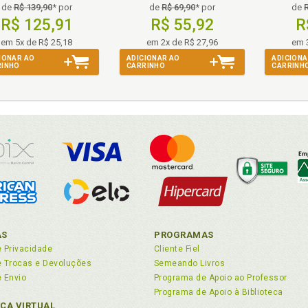
de
R$ 139,90
* por
de
R$ 69,90
* por
de
R$ 125,91
R$ 55,92
R
em 5x de R$ 25,18
em 2x de R$ 27,96
em 
IONAR AO
ADICIONAR AO
ADICIONA
RINHO
CARRINHO
CARRINH
AS
PROGRAMAS
e Privacidade
Cliente Fiel
de Trocas e Devoluções
Semeando Livros
e Envio
Programa de Apoio ao Professor
Programa de Apoio à Biblioteca
ECA VIRTUAL