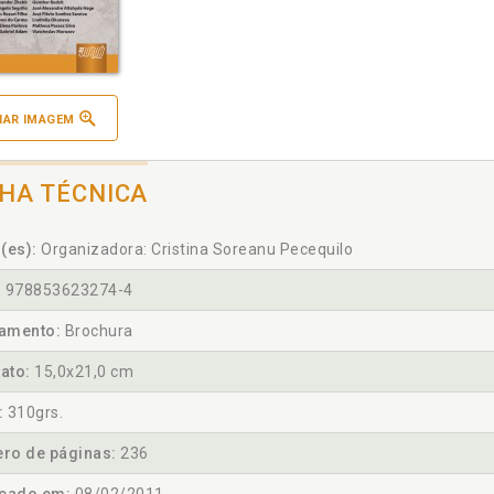
IAR IMAGEM
CHA TÉCNICA
(es):
Organizadora: Cristina Soreanu Pecequilo
:
978853623274-4
amento:
Brochura
ato:
15,0x21,0 cm
:
310grs.
ro de páginas:
236