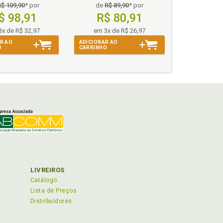
R$ 109,90
* por
de
R$ 89,90
* por
$ 98,91
R$ 80,91
3x de R$ 32,97
em 3x de R$ 26,97
R AO
ADICIONAR AO
O
CARRINHO
LIVREIROS
Catálogo
Lista de Preços
Distribuidores