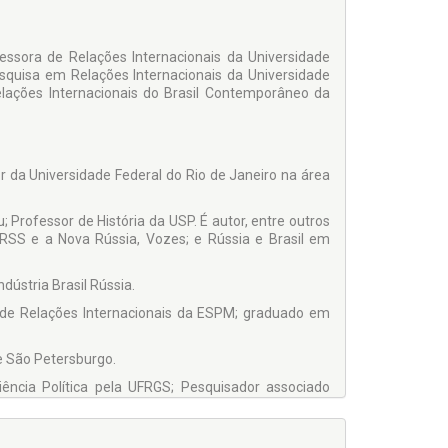
fessora de Relações Internacionais da Universidade
squisa em Relações Internacionais da Universidade
lações Internacionais do Brasil Contemporâneo da
r da Universidade Federal do Rio de Janeiro na área
 Professor de História da USP. É autor, entre outros
URSS e a Nova Rússia, Vozes; e Rússia e Brasil em
dústria Brasil Rússia.
de Relações Internacionais da ESPM; graduado em
e São Petersburgo.
ncia Política pela UFRGS; Pesquisador associado
curity pela Georgetown University, EUA. Foi Assessor